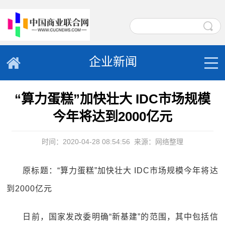
企业新闻
“算力蛋糕”加快壮大 IDC市场规模
今年将达到2000亿元
时间：2020-04-28 08:54:56
来源：网络整理
原标题：“算力蛋糕”加快壮大 IDC市场规模今年将达
到2000亿元
日前，国家发改委明确“新基建”的范围，其中包括信