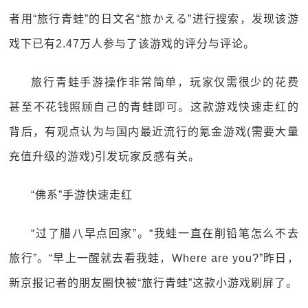
者用“旅行青蛙”的日文名“旅かえる”进行搜索，发现该游
戏下已有2.47万人参与了该游戏的评分与评论。
旅行青蛙手游操作非常简单，玩家仅需很少的花费
甚至不花钱照顾自己的青蛙即可。这款游戏快速走红的
背后，有观点认为与国内最近流行的氪金游戏(需要大量
充值升级的游戏)引发玩家反感有关。
“佛系”手游快速走红
“过了腊八早点回家”。“我蛙一直在削铅笔怎么不去
旅行”。“早上一醒就去看我蛙，Where are you?”昨日，
新京报记者的朋友圈快被“旅行青蛙”这款小游戏刷屏了。