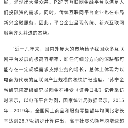
展，涌现出大量众筹、P2P等互联网金融平台以满足人
们投融资的需求。同时，传统互联网平台企业也在布局
新兴金融服务，因此，平台企业呈现传统、新兴互联网
服务齐头并进的态势。
“近十几年来，国内外庞大的市场给予我国众多互联
网平台发展的极高容错率，即任何细分方向的深耕都可
能存在一定规模需求支撑业务的增长，总体上体现为以
电商为代表的互联网产业规模的极快扩张速度。”苏宁金
融研究院高级研究员陶金在接受《证券日报》记者采访
时表示，以电商平台为例，国家统计局数据显示，2015
年—2019年，全国网上商品和服务零售额年均同比增长
率达到28.7%;初步计算得出，高于社零总额年均增速超