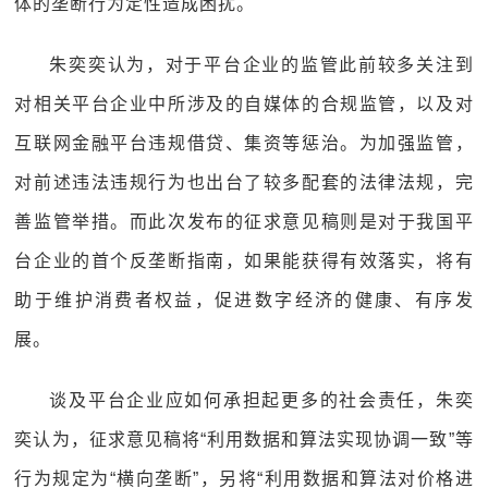
体的垄断行为定性造成困扰。
朱奕奕认为，对于平台企业的监管此前较多关注到
对相关平台企业中所涉及的自媒体的合规监管，以及对
互联网金融平台违规借贷、集资等惩治。为加强监管，
对前述违法违规行为也出台了较多配套的法律法规，完
善监管举措。而此次发布的征求意见稿则是对于我国平
台企业的首个反垄断指南，如果能获得有效落实，将有
助于维护消费者权益，促进数字经济的健康、有序发
展。
谈及平台企业应如何承担起更多的社会责任，朱奕
奕认为，征求意见稿将“利用数据和算法实现协调一致”等
行为规定为“横向垄断”，另将“利用数据和算法对价格进