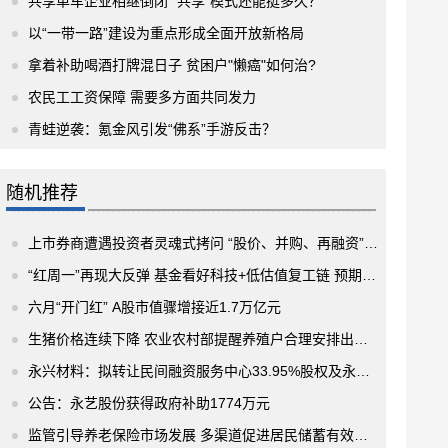
共享单车企业相继倒闭 “共享”模式还能挺多久？
以“一带一路”建设为重点形成全面开放新格局
拿着补助喝酒打牌混日子 贫困户"懒癌"如何治?
农民工工资保障 需要多方面共同发力
青蛙逆袭：氪金风引发“佛系”手游反击？
随机推荐
上市券商遭遇投资者灵魂式拷问 “股价、并购、再融资”成三大热门话题 4家券商已抛再融资方案
“红周一”再现大反弹 基金看好科技+低估值复工链 预期提振助市场反弹
六月“开门红” A股市值骤增接近1.7万亿元
生猪价格连续下降 农业农村部提醒养殖户合理安排出栏节奏
永兴材料：拟转让民间融资服务中心33.95%股权及永信小额贷款26.66%股权
公告：永艺股份获得政府补助1774万元
监管引导养老保险市场发展 多渠道促进居民储蓄有效转化为资本市场长期资金