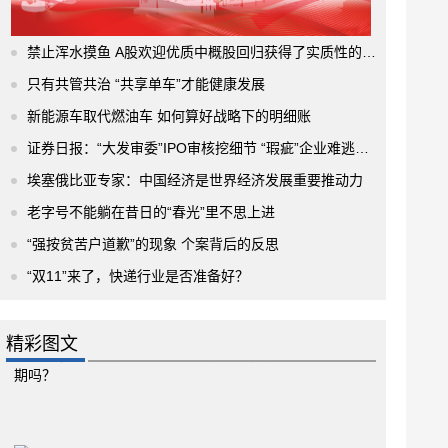
禁止浑水摸鱼 A股欢迎优质中概股回归获得了实质性的进展
只有共管共治 “共享单车”才能健康发展
新能源车取代燃油车 如何算好战略下的明细账
证券日报：“大发审委”IPO审核挖细节 “瑕疵”企业难逃法眼
埃塞俄比亚专家：中国经济是世界经济发展重要推动力
老字号不能躺在昔日的“春光”里不思上进
“强按贫苦户道歉”的现象 个案背后的反思
“双11”来了，快递行业是否准备好？
精彩图文