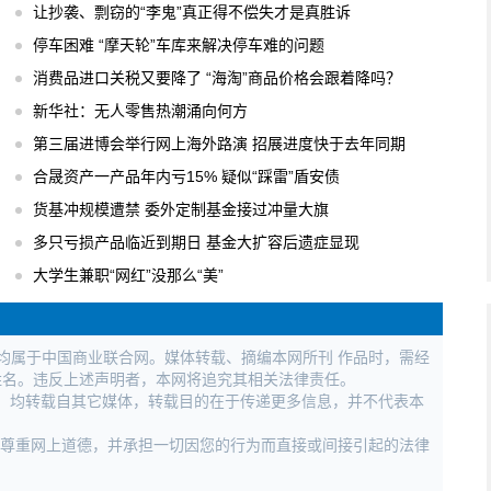
让抄袭、剽窃的“李鬼”真正得不偿失才是真胜诉
停车困难 “摩天轮”车库来解决停车难的问题
消费品进口关税又要降了 “海淘”商品价格会跟着降吗？
新华社：无人零售热潮涌向何方
第三届进博会举行网上海外路演 招展进度快于去年同期
合晟资产一产品年内亏15% 疑似“踩雷”盾安债
货基冲规模遭禁 委外定制基金接过冲量大旗
多只亏损产品临近到期日 基金大扩容后遗症显现
大学生兼职“网红”没那么“美”
权均属于中国商业联合网。媒体转载、摘编本网所刊 作品时，需经
姓名。违反上述声明者，本网将追究其相关法律责任。
作品，均转载自其它媒体，转载目的在于传递更多信息，并不代表本
，尊重网上道德，并承担一切因您的行为而直接或间接引起的法律