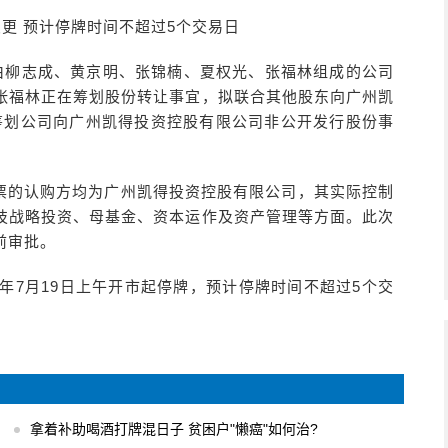
拟变更 预计停牌时间不超过5个交易日
收到了由柳志成、黄京明、张锦楠、夏权光、张福林组成的公司
张福林正在筹划股份转让事宜，拟联合其他股东向广州凯
时筹划公司向广州凯得投资控股有限公司非公开发行股份事
票的认购方均为广州凯得投资控股有限公司，其实际控制
技战略投资、母基金、资本运作及资产管理等方面。此次
前审批。
1年7月19日上午开市起停牌，预计停牌时间不超过5个交
拿着补助喝酒打牌混日子 贫困户"懒癌"如何治?