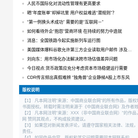
人民币国际化对流动性管理有更高要求
晒“年度账单”却掉坑里 用户权益难逃“潜规则”？
“第一例换头术成功” 需要的是“互联网－”
如何看待外企“抱怨”营商环境 在持续的努力中造就
消息：全国铁路今起实施新列车运行图
美国媒体爆料谷歌允许第三方企业读取用户邮件 涉及用户数以百万计
刘向东：用市场化办法解决跨市场估值差异问题
今日视点:货币政策应充分考虑资本市场稳健运行需要
CDR传言频出真假难辨 “独角兽”企业静候A股上市东风
版权说明
【1】 凡本网注明"来源：中国商业联合网"的所有作品，版
书面授权。转载时需注明来源于《中国商业联合网》及作者
【2】 凡本网注明"来源：XXX（非中国商业联合网）"的
网 赞同其观点，不构成投资建议。
【3】 如果您对新闻发表评论，请遵守国家相关法律、法规
责任。
【4】 如因作品内容、版权和其它问题需要同本网联系的。