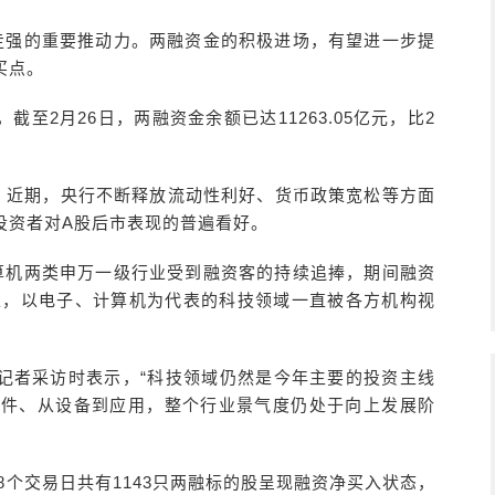
走强的重要推动力。两融资金的积极进场，有望进一步提
买点。
至2月26日，两融资金余额已达11263.05亿元，比2
吹。近期，央行不断释放流动性利好、货币政策宽松等方面
投资者对A股后市表现的普遍看好。
计算机两类申万一级行业受到融资客的持续追捧，期间融资
。实际上，以电子、计算机为代表的科技领域一直被各方机构视
记者采访时表示，“科技领域仍然是今年主要的投资主线
软件、从设备到应用，整个行业景气度仍处于向上发展阶
，8个交易日共有1143只两融标的股呈现融资净买入状态，