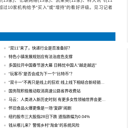
(13家)、亿联网络(13家)、凯莱英(12家)、科大讯飞(11
获得超过10家机构给予“买入”或“增持”的看好评级。见习记者
“双11”来了，快递行业是否准备好？
特色小镇发展规划应有法治底色支撑
多国拉开中国春节游大幕 日韩忧中国人"越走越远"
“玩客币”是否会成为下一个“比特币”？
“双十一”不再只是线上的狂欢 线上线下相结合新经销模式
国务院积极推动取消高速公路省界收费站
马云：人类进入新历史时刻 有更多女性领袖世界会更美好
怀旧食品火爆更像是一场“复辟”闹剧
纽约股市三大股指28日下跌 道指跌幅为0.04%
钱从哪儿来？警惕乡村“淘金”的系统风险