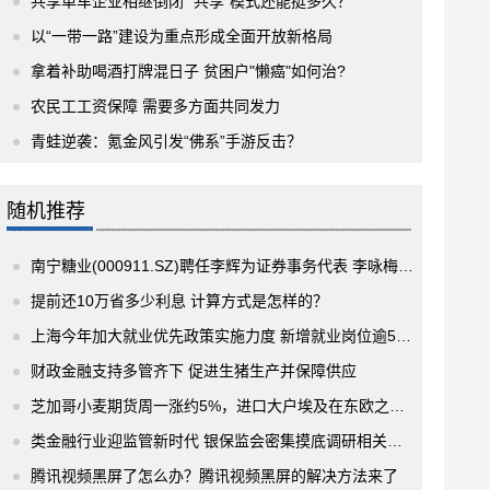
共享单车企业相继倒闭 “共享”模式还能挺多久？
以“一带一路”建设为重点形成全面开放新格局
拿着补助喝酒打牌混日子 贫困户"懒癌"如何治?
农民工工资保障 需要多方面共同发力
青蛙逆袭：氪金风引发“佛系”手游反击？
随机推荐
南宁糖业(000911.SZ)聘任李辉为证券事务代表 李咏梅因工作变动申请辞职
提前还10万省多少利息 计算方式是怎样的？
上海今年加大就业优先政策实施力度 新增就业岗位逾55万
财政金融支持多管齐下 促进生猪生产并保障供应
芝加哥小麦期货周一涨约5%，进口大户埃及在东欧之外考虑替代性进口来源
类金融行业迎监管新时代 银保监会密集摸底调研相关办法正酝酿
腾讯视频黑屏了怎么办？腾讯视频黑屏的解决方法来了