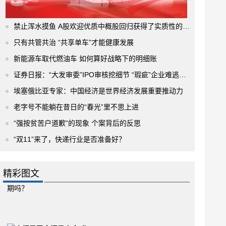
禁止浑水摸鱼 A股欢迎优质中概股回归获得了实质性的进展
只有共管共治 “共享单车”才能健康发展
新能源车取代燃油车 如何算好战略下的明细账
证券日报：“大发审委”IPO审核挖细节 “瑕疵”企业难逃法眼
埃塞俄比亚专家：中国经济是世界经济发展重要推动力
老字号不能躺在昔日的“春光”里不思上进
“强按贫苦户道歉”的现象 个案背后的反思
“双11”来了，快递行业是否准备好？
精彩图文