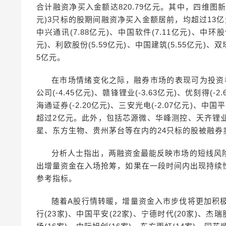
合计融资净买入金额达820.79亿元。其中，四维图新(17
元)3只标的股期间融资净买入金额居前，均超过13亿元。
中兴通讯(7.88亿元)、中国软件(7.11亿元)、中环股份
元)、利欧股份(5.59亿元)、中国建筑(5.55亿元)
5亿元。
在市场情绪变化之际，融券市场的表现可为投资者
公司(-4.45亿元)、赣锋锂业(-3.63亿元)、优刻得(-2
海通证券(-2.20亿元)、三安光电(-2.07亿元)、中
超过2亿元。此外，包括芯源微、华峰测控、天齐锂
星、东方生物、贵州茅台等在内的24只标的股被融券
分析人士指出，两融资金最能反映市场的短线风
出增量资金在入场抢筹，如果在一段时间内出现持续
参考指标。
随着A股行情转暖，增量资金入市步伐将更加积
行(23家)、中国平安(22家)、宁德时代(20家)、杰瑞