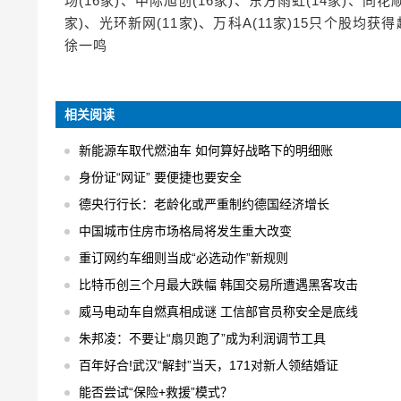
场(16家)、中际旭创(16家)、东方雨虹(14家)、同花顺
家)、光环新网(11家)、万科A(11家)15只个股均
徐一鸣
相关阅读
新能源车取代燃油车 如何算好战略下的明细账
身份证“网证” 要便捷也要安全
德央行行长：老龄化或严重制约德国经济增长
中国城市住房市场格局将发生重大改变
重订网约车细则当成“必选动作”新规则
比特币创三个月最大跌幅 韩国交易所遭遇黑客攻击
威马电动车自燃真相成谜 工信部官员称安全是底线
朱邦凌：不要让“扇贝跑了”成为利润调节工具
百年好合!武汉“解封”当天，171对新人领结婚证
能否尝试“保险+救援”模式？