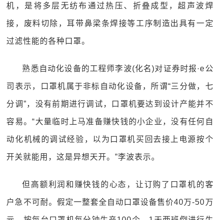
机，是将多层无纺布通过热压、折叠成型，超声波焊
接，废料切除，耳带鼻梁条焊接等工序制造出具有一定
过滤性能的各种口罩。
熟悉自动化设备的工程师李波(化名)对证券时报·e公
司表示，口罩机属于非标自动化设备，所谓“三分做，七
分调”，没有前期进行调试，口罩机要达到设计产能并不
容易。“大量临时上马准备赚快钱的小企业，没有任何自
动化机械的调试经验，以为口罩机买回去接上电源按个
开关就能用，这是异想天开。”李波表示。
但高额利润和赚快钱的心态，让订购了口罩机的客
户急不可耐。假定一整套全自动口罩设备售价40万-50万
元，按每台口罩机每分钟生产100个，1天两班倒进行生