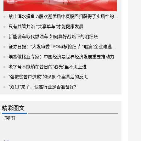
禁止浑水摸鱼 A股欢迎优质中概股回归获得了实质性的进展
只有共管共治 “共享单车”才能健康发展
新能源车取代燃油车 如何算好战略下的明细账
证券日报：“大发审委”IPO审核挖细节 “瑕疵”企业难逃法眼
埃塞俄比亚专家：中国经济是世界经济发展重要推动力
老字号不能躺在昔日的“春光”里不思上进
“强按贫苦户道歉”的现象 个案背后的反思
“双11”来了，快递行业是否准备好？
精彩图文