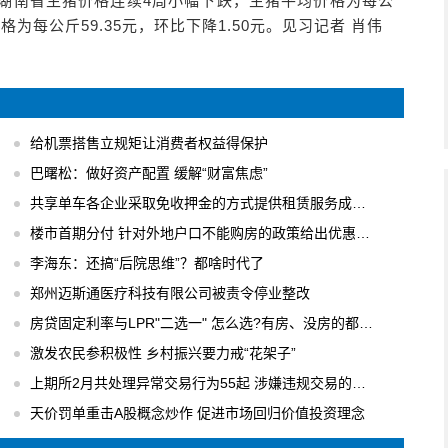
，湖南省生猪价格连续4周小幅下跌，生猪平均价格为每公
格为每公斤59.35元，环比下降1.50元。见习记者 肖伟
给机票搭售立规矩让消费者权益得保护
巴曙松：做好资产配置 缓解“财富焦虑”
共享单车各企业采取免收押金的方式提供租赁服务成主流
楼市首期分付 针对外地户口不能购房的政策给出优惠办法
李海东：还搞“后院思维”？都啥时代了
郑州迈斯通医疗科技有限公司被责令停业整改
房贷固定利率与LPR"二选一" 怎么选?有房、没房的都要会算
激发农民参积极性 乡村振兴要力戒“花架子”
上期所2月共处理异常交易行为55起 涉嫌违规交易的行为进行立案调查
天价罚单重击A股概念炒作 促进市场回归价值投资理念