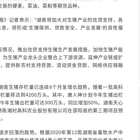
交易的硬麦、菜油、菜粕等期货品种。
报》记者表示：“湖南将加大对生猪产业的信贷支持，各
息，将形成‘生猪保供、贷款安全、产业发展’的良性循
际情况，推出信贷支持生猪生产发展措施，加快生猪产能
，为生猪产业龙头企业整合上下游资源、延伸产业链或扩
务，提供新农村支持贷款、流动资金贷款、网络供应链融
湖南生猪存栏量已连续6个月呈增长趋势。随着一批高科
出栏量将达到4200万头。其中，唐人神计划今年生猪出栏
计今年生猪出栏量可达300万头，同比增加50%。湖南天心
。湖南湘村高科农业股份有限公司在邵阳县的第三期项目预
头。
步回落的趋势。根据2020年第12周湖南省畜牧水产中