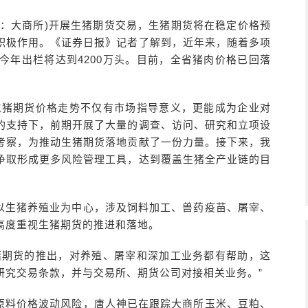
称：大商所)开展生猪期货交易，生猪期货将在稳定价格预
积极作用。《证券日报》记者了解到，近年来，随着多项
今年出栏将达到4200万头。目前，全省猪肉价格已回落
生猪期货价格走势不仅有市场指导意义，更能成为企业对
的支持下，前期开展了大量的调查、访问、研究和立项设
考察，为推动生猪期货落地贡献了一份力量。接下来，我
争取形成更多风险管理工具，达到覆盖生猪全产业链的目
以生猪养殖业为中心，涉及饲料加工、兽药疫苗、屠宰、
高度重视生猪期货的推进和落地。
猪期货的推出，对养殖、屠宰和深加工业务都有帮助，这
研究交易条款，并与交易所、期货公司对接相关业务。”
原料价格波动风险，唐人神已在跟踪大商所玉米、豆粕、