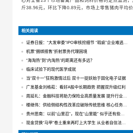
心对全省23个市场畜禽产品和饲料价格的定点监测
斤38.96元，环比下降0.89元，市场上零售猪肉平均价
相关阅读
证券日报：“大发审委”IPO审核挖细节 “瑕疵”企业难逃法眼
机票“捆绑搭售”折射票务代理困境
“海淘热”到“内淘热”的距离还有多远？
临床试验下的现代医学成就
当“双十一”狂购激情过后 双十一捉妖始于固化电子证据
广发基金刘格菘：看好A股中长期趋势 把握双升级红利
周延礼：金融科技将助力保险业高质量发展 提升行业业务效率
楼继伟：供给侧结构性改革应破除传统思维 核心任务是“三去一降一补”
贵州思南：以前“山里忍”，现在“山里能” 似乎还有些不适应
现金贷换“马甲”卷土重来再盯上大学生 从业者自信法规完全管不着