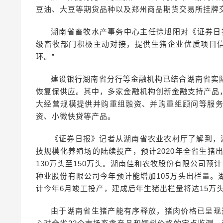
豆油、大豆等期货品种以及郑州商品期货交易所挂牌
湖南省畜牧水产事务中心主任徐旭阳对《证券日
级畜牧部门积极主动对接，提供生猪企业优质项目信
环。”
建设银行湖南省分行等金融机构已结合湖南省实
恢复保供应。其中，多家金融机构创新金融支持产品
大经营规模提供并购重组融资、并购重组顾问等服
资、小微快贷等产品。
《证券日报》记者从湖南省农业农村厅了解到，
技规模化养殖场的陆续投产，预计2020年全省生猪
130万头至150万头。湖南佳和农牧股份有限公司预
种业股份有限公司今年预计能增加105万头出栏量
计今年6月竣工投产，建成后年生猪出栏量将达15万
由于湖南省生猪产能有序释放，猪肉价格已呈现逐