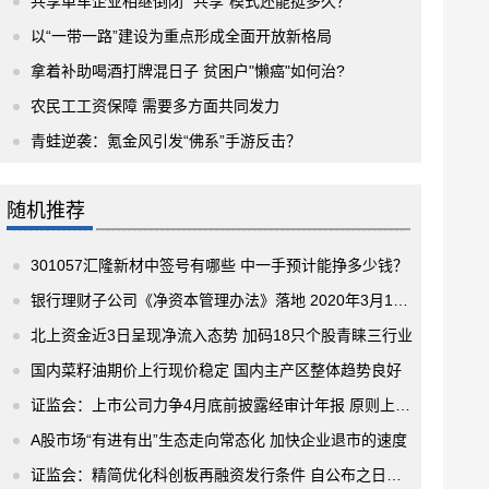
共享单车企业相继倒闭 “共享”模式还能挺多久？
以“一带一路”建设为重点形成全面开放新格局
拿着补助喝酒打牌混日子 贫困户"懒癌"如何治?
农民工工资保障 需要多方面共同发力
青蛙逆袭：氪金风引发“佛系”手游反击？
随机推荐
301057汇隆新材中签号有哪些 中一手预计能挣多少钱？
银行理财子公司《净资本管理办法》落地 2020年3月1日起施行
北上资金近3日呈现净流入态势 加码18只个股青睐三行业
国内菜籽油期价上行现价稳定 国内主产区整体趋势良好
证监会：上市公司力争4月底前披露经审计年报 原则上不晚于6月30日
A股市场“有进有出”生态走向常态化 加快企业退市的速度
证监会：精简优化科创板再融资发行条件 自公布之日起施行