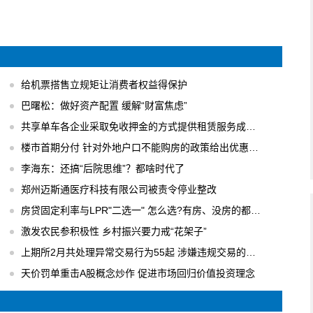
给机票搭售立规矩让消费者权益得保护
巴曙松：做好资产配置 缓解“财富焦虑”
共享单车各企业采取免收押金的方式提供租赁服务成主流
楼市首期分付 针对外地户口不能购房的政策给出优惠办法
李海东：还搞“后院思维”？都啥时代了
郑州迈斯通医疗科技有限公司被责令停业整改
房贷固定利率与LPR"二选一" 怎么选?有房、没房的都要会算
激发农民参积极性 乡村振兴要力戒“花架子”
上期所2月共处理异常交易行为55起 涉嫌违规交易的行为进行立案调查
天价罚单重击A股概念炒作 促进市场回归价值投资理念