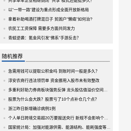
共享单车企业相继倒闭 “共享”模式还能挺多久？
以“一带一路”建设为重点形成全面开放新格局
拿着补助喝酒打牌混日子 贫困户"懒癌"如何治?
农民工工资保障 需要多方面共同发力
青蛙逆袭：氪金风引发“佛系”手游反击？
随机推荐
急需用钱可以提取公积金吗 到账时间一般是多久？
淳安农商行违法领罚单 资金挪用入股市未有效整改
多重利好助力券商板块强势反弹 龙头股估值溢价空间犹存
股票为什么会大跌？股票亏了10个点补仓几个点？
浙江昨日新增确诊病例1例
个人单日跨境交易超20万要报送央行 新规不会影响个人客户正常交易
国家统计局：加强对能源供需、能源结构、能耗强度等统计监测