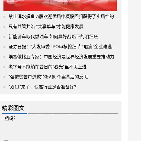
禁止浑水摸鱼 A股欢迎优质中概股回归获得了实质性的进展
只有共管共治 “共享单车”才能健康发展
新能源车取代燃油车 如何算好战略下的明细账
证券日报：“大发审委”IPO审核挖细节 “瑕疵”企业难逃法眼
埃塞俄比亚专家：中国经济是世界经济发展重要推动力
老字号不能躺在昔日的“春光”里不思上进
“强按贫苦户道歉”的现象 个案背后的反思
“双11”来了，快递行业是否准备好？
精彩图文