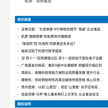
图源：视频截图
相关阅读
证券日报：“大发审委”IPO审核挖细节 “瑕疵”企业难逃法眼
机票“捆绑搭售”折射票务代理困境
“海淘热”到“内淘热”的距离还有多远？
临床试验下的现代医学成就
当“双十一”狂购激情过后 双十一捉妖始于固化电子证据
广发基金刘格菘：看好A股中长期趋势 把握双升级红利
周延礼：金融科技将助力保险业高质量发展 提升行业业务效率
楼继伟：供给侧结构性改革应破除传统思维 核心任务是“三去一降一补”
贵州思南：以前“山里忍”，现在“山里能” 似乎还有些不适应
现金贷换“马甲”卷土重来再盯上大学生 从业者自信法规完全管不着
版权说明