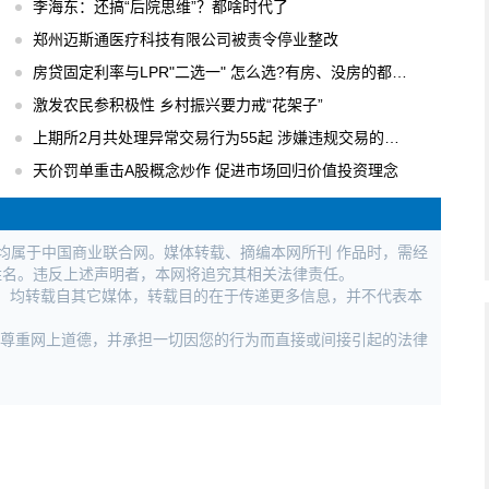
李海东：还搞“后院思维”？都啥时代了
郑州迈斯通医疗科技有限公司被责令停业整改
房贷固定利率与LPR"二选一" 怎么选?有房、没房的都要会算
激发农民参积极性 乡村振兴要力戒“花架子”
上期所2月共处理异常交易行为55起 涉嫌违规交易的行为进行立案调查
天价罚单重击A股概念炒作 促进市场回归价值投资理念
权均属于中国商业联合网。媒体转载、摘编本网所刊 作品时，需经
姓名。违反上述声明者，本网将追究其相关法律责任。
作品，均转载自其它媒体，转载目的在于传递更多信息，并不代表本
，尊重网上道德，并承担一切因您的行为而直接或间接引起的法律