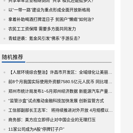
共享单车企业相继倒闭 “共享”模式还能挺多久？
以“一带一路”建设为重点形成全面开放新格局
拿着补助喝酒打牌混日子 贫困户"懒癌"如何治?
农民工工资保障 需要多方面共同发力
青蛙逆袭：氪金风引发“佛系”手游反击？
随机推荐
【人居环境综合整治】许昌市开发区：全域绿化让美丽乡村留住美丽乡愁
前8个月我国实际使用外资额7580.5亿元人民币 同比增长22.3%
郑州市统计局发布1~5月郑州经济数据 新能源汽车产量同比翻了一番
“监管沙盒”试点推动金融科技加快发展 创新监管方式
工信部副部长王志军： 将持续推进对外开放 4月规模以上工业生产增加值同比增长6.2%
商务部：美方应立即停止对中国企业的无理打压
11家公司成为A股“停牌钉子户”