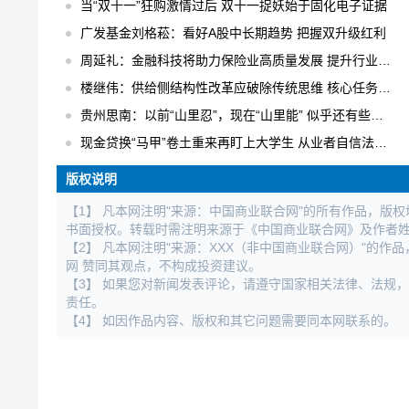
当“双十一”狂购激情过后 双十一捉妖始于固化电子证据
广发基金刘格菘：看好A股中长期趋势 把握双升级红利
周延礼：金融科技将助力保险业高质量发展 提升行业业务效率
楼继伟：供给侧结构性改革应破除传统思维 核心任务是“三去一降一补”
贵州思南：以前“山里忍”，现在“山里能” 似乎还有些不适应
现金贷换“马甲”卷土重来再盯上大学生 从业者自信法规完全管不着
版权说明
【1】 凡本网注明"来源：中国商业联合网"的所有作品，版
书面授权。转载时需注明来源于《中国商业联合网》及作者
【2】 凡本网注明"来源：XXX（非中国商业联合网）"的
网 赞同其观点，不构成投资建议。
【3】 如果您对新闻发表评论，请遵守国家相关法律、法规
责任。
【4】 如因作品内容、版权和其它问题需要同本网联系的。