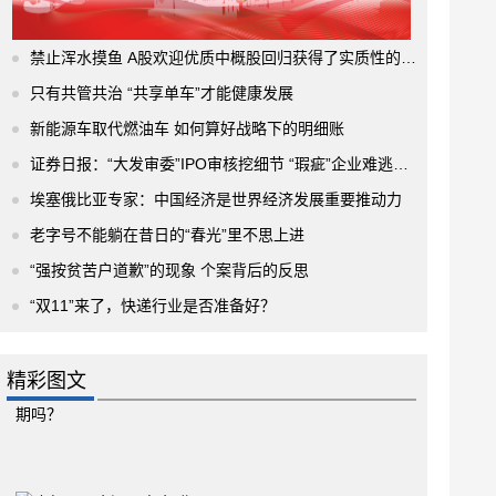
禁止浑水摸鱼 A股欢迎优质中概股回归获得了实质性的进展
只有共管共治 “共享单车”才能健康发展
新能源车取代燃油车 如何算好战略下的明细账
证券日报：“大发审委”IPO审核挖细节 “瑕疵”企业难逃法眼
埃塞俄比亚专家：中国经济是世界经济发展重要推动力
老字号不能躺在昔日的“春光”里不思上进
“强按贫苦户道歉”的现象 个案背后的反思
“双11”来了，快递行业是否准备好？
精彩图文