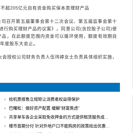
使用不超205亿元自有资金购买保本类理财产品
17日，公司召开第五届董事会第十二次会议、第五届监事会第十
金进行购买理财产品的议案》，同意公司(含控股子公司)使
财产品，在此额度范围内资金可以循环使用，额度有效期自
年年度股东大会止。
大会授权公司财务负责人伍玮婷女士负责具体组织实施，
给机票搭售立规矩让消费者权益得保护
巴曙松：做好资产配置 缓解“财富焦虑”
共享单车各企业采取免收押金的方式提供租赁服务成主流
楼市首期分付 针对外地户口不能购房的政策给出优惠办法