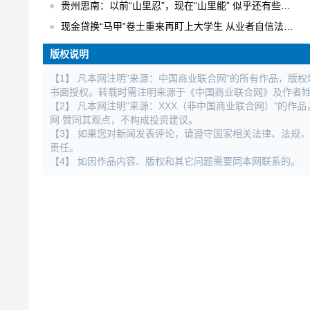
贵州思南：以前“山里忍”，现在“山里能” 似乎还有些不适应
现金贷换“马甲”卷土重来再盯上大学生 从业者自信法规完全管不着
版权说明
【1】 凡本网注明"来源：中国商业联合网"的所有作品，版
书面授权。转载时需注明来源于《中国商业联合网》及作者
【2】 凡本网注明"来源：XXX（非中国商业联合网）"的
网 赞同其观点，不构成投资建议。
【3】 如果您对新闻发表评论，请遵守国家相关法律、法规
责任。
【4】 如因作品内容、版权和其它问题需要同本网联系的。