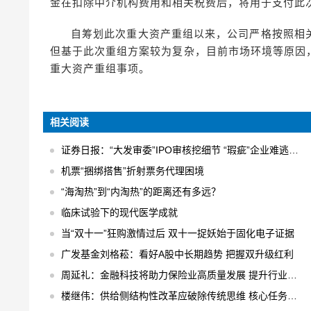
金在扣除中介机构费用和相关税费后，将用于支付此
自筹划此次重大资产重组以来，公司严格按照相
但基于此次重组方案较为复杂，目前市场环境等原因
重大资产重组事项。
相关阅读
证券日报：“大发审委”IPO审核挖细节 “瑕疵”企业难逃法眼
机票“捆绑搭售”折射票务代理困境
“海淘热”到“内淘热”的距离还有多远？
临床试验下的现代医学成就
当“双十一”狂购激情过后 双十一捉妖始于固化电子证据
广发基金刘格菘：看好A股中长期趋势 把握双升级红利
周延礼：金融科技将助力保险业高质量发展 提升行业业务效率
楼继伟：供给侧结构性改革应破除传统思维 核心任务是“三去一降一补”