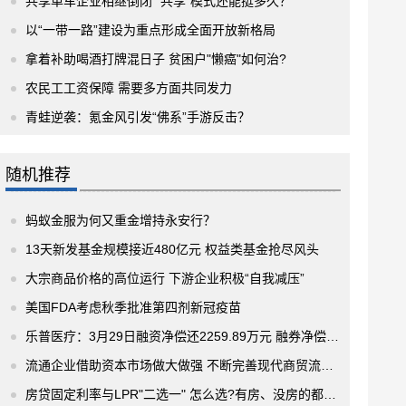
共享单车企业相继倒闭 “共享”模式还能挺多久？
以“一带一路”建设为重点形成全面开放新格局
拿着补助喝酒打牌混日子 贫困户"懒癌"如何治?
农民工工资保障 需要多方面共同发力
青蛙逆袭：氪金风引发“佛系”手游反击？
随机推荐
蚂蚁金服为何又重金增持永安行？
13天新发基金规模接近480亿元 权益类基金抢尽风头
大宗商品价格的高位运行 下游企业积极“自我减压”
美国FDA考虑秋季批准第四剂新冠疫苗
乐普医疗：3月29日融资净偿还2259.89万元 融券净偿还4.02万股
流通企业借助资本市场做大做强 不断完善现代商贸流通体系
房贷固定利率与LPR"二选一" 怎么选?有房、没房的都要会算