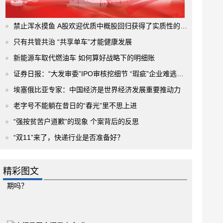
禁止浑水摸鱼 A股欢迎优质中概股回归获得了实质性的进展
只有共管共治 “共享单车”才能健康发展
新能源车取代燃油车 如何算好战略下的明细账
证券日报：“大发审委”IPO审核挖细节 “瑕疵”企业难逃法眼
埃塞俄比亚专家：中国经济是世界经济发展重要推动力
老字号不能躺在昔日的“春光”里不思上进
“强按贫苦户道歉”的现象 个案背后的反思
“双11”来了，快递行业是否准备好？
精彩图文