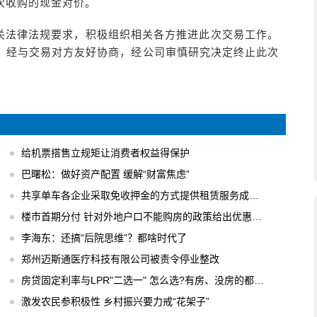
次收购的现金对价。
关法律法规要求，积极组织相关各方推进此次交易工作。
，经与交易对方友好协商，经公司审慎研究决定终止此次
给机票搭售立规矩让消费者权益得保护
巴曙松：做好资产配置 缓解“财富焦虑”
共享单车各企业采取免收押金的方式提供租赁服务成主流
楼市首期分付 针对外地户口不能购房的政策给出优惠办法
李海东：还搞“后院思维”？都啥时代了
郑州迈斯通医疗科技有限公司被责令停业整改
房贷固定利率与LPR"二选一" 怎么选?有房、没房的都要会算
激发农民参积极性 乡村振兴要力戒“花架子”