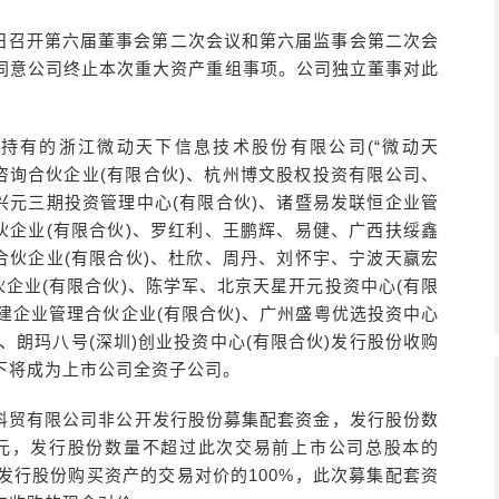
年3月26日召开第六届董事会第二次会议和第六届监事会第二次会
同意公司终止本次重大资产重组事项。公司独立董事对此
持有的浙江微动天下信息技术股份有限公司(“微动天
理咨询合伙企业(有限合伙)、杭州博文股权投资有限公司、
兴元三期投资管理中心(有限合伙)、诸暨易发联恒企业管
伙企业(有限合伙)、罗红利、王鹏辉、易健、广西扶绥鑫
合伙企业(有限合伙)、杜欣、周丹、刘怀宇、宁波天赢宏
伙企业(有限合伙)、陈学军、北京天星开元投资中心(有限
华建企业管理合伙企业(有限合伙)、广州盛粤优选投资中心
)、朗玛八号(深圳)创业投资中心(有限合伙)发行股份收购
下将成为上市公司全资子公司。
科贸有限公司非公开发行股份募集配套资金，发行股份数
.95万元，发行股份数量不超过此次交易前上市公司总股本的
发行股份购买资产的交易对价的100%，此次募集配套资