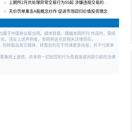
上期所2月共处理异常交易行为55起 涉嫌违规交易的行为进行立案调查
天价罚单重击A股概念炒作 促进市场回归价值投资理念
权均属于中国商业联合网。媒体转载、摘编本网所刊 作品时，需经
姓名。违反上述声明者，本网将追究其相关法律责任。
作品，均转载自其它媒体，转载目的在于传递更多信息，并不代表本
，尊重网上道德，并承担一切因您的行为而直接或间接引起的法律