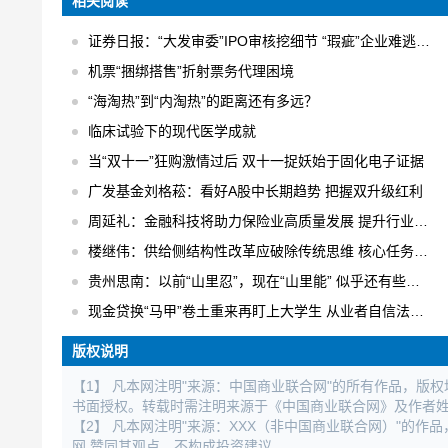
相关阅读
证券日报：“大发审委”IPO审核挖细节 “瑕疵”企业难逃法眼
机票“捆绑搭售”折射票务代理困境
“海淘热”到“内淘热”的距离还有多远？
临床试验下的现代医学成就
当“双十一”狂购激情过后 双十一捉妖始于固化电子证据
广发基金刘格菘：看好A股中长期趋势 把握双升级红利
周延礼：金融科技将助力保险业高质量发展 提升行业业务效率
楼继伟：供给侧结构性改革应破除传统思维 核心任务是“三去一降一补”
贵州思南：以前“山里忍”，现在“山里能” 似乎还有些不适应
现金贷换“马甲”卷土重来再盯上大学生 从业者自信法规完全管不着
版权说明
【1】 凡本网注明"来源：中国商业联合网"的所有作品，版
书面授权。转载时需注明来源于《中国商业联合网》及作者
【2】 凡本网注明"来源：XXX（非中国商业联合网）"的
网 赞同其观点，不构成投资建议。