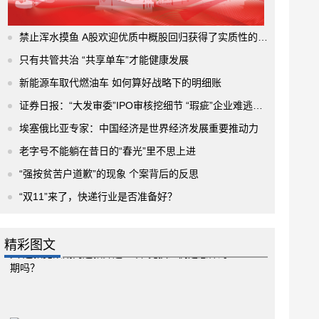
禁止浑水摸鱼 A股欢迎优质中概股回归获得了实质性的进展
只有共管共治 “共享单车”才能健康发展
新能源车取代燃油车 如何算好战略下的明细账
证券日报：“大发审委”IPO审核挖细节 “瑕疵”企业难逃法眼
埃塞俄比亚专家：中国经济是世界经济发展重要推动力
老字号不能躺在昔日的“春光”里不思上进
“强按贫苦户道歉”的现象 个案背后的反思
“双11”来了，快递行业是否准备好？
精彩图文