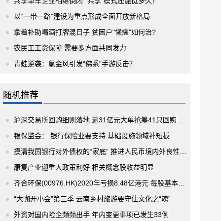
共享单车企业相继倒闭 “共享”模式还能挺多久？
以“一带一路”建设为重点形成全面开放新格局
拿着补助喝酒打牌混日子 贫困户"懒癌"如何治?
农民工工资保障 需要多方面共同发力
青蛙逆袭：氪金风引发“佛系”手游反击？
随机推荐
沪深交易所回购细则落地 逾31亿元大单抢筹41只回购概念股
银保监会： 银行保险业要支持 基础设施领域补短板
摸清我国银行对外债权的“家底” 推进人民币境内外良性循环
康复产业迎重大政策利好 相关概念股收益明显
齐合环保(00976.HK)2020年亏损8.48亿港元 每股基本亏损为0.53港元
“大咖开小会”第三季:云南乡村旅游要守住文化之“魂”
外资对国内险企频频出手 年内变更事项已发生33例