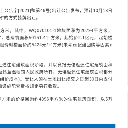
告字[2021]整第46号)出让公告发布，预计10月13日
积”的方式挂牌出让。
米，其中，WQ070101-1地块面积为20794平方米，
1.7，总建筑面积50151.4平方米，起始价2.1亿元，起始楼
限价时楼面价约5424元/平方米(未考虑配建回购等因素);
上述住宅建筑面积阶段，并以竞报无偿返还住宅建筑面积
返还至温峤镇人民政府所有。无偿返还住宅建筑面积部分
组价成本)。受让人须在土地出让成交之日起30日内支付
础设施配套费按规定另行收取。
平方米的价格回购约4896平方米的住宅建筑面积，以5万