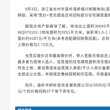
9月3日，浙江省台州市温岭温峤镇兴峤路地块(温土公
网拍，采用“竞价+竞无偿返还非回购部分住宅建筑面
据观点地产新媒体了解，地块出让面积30045平方
WQ070102-1地块面积为9251平方米，容积率1.0-
面价约4187元/平方米(未考虑配建回购等因素)，达到
上限价格为2.72亿元。
当竞买报价达到最高限价时，转入竞报无偿返还
最多者为竞得入选人，且竞报的住宅建筑面积须无偿
所含土地、建设等成本由竞得人承担(不计入房价备案
全部出让价款，并按规定缴纳契税和印花税。市政基
另外，温岭市峤岭投资发展有限公司以5500元/
元/个的价格回购37个地下停车位。