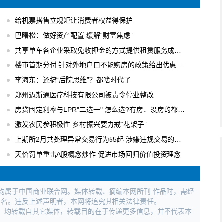
给机票搭售立规矩让消费者权益得保护
巴曙松：做好资产配置 缓解“财富焦虑”
共享单车各企业采取免收押金的方式提供租赁服务成主流
楼市首期分付 针对外地户口不能购房的政策给出优惠办法
李海东：还搞“后院思维”？都啥时代了
郑州迈斯通医疗科技有限公司被责令停业整改
房贷固定利率与LPR"二选一" 怎么选?有房、没房的都要会算
激发农民参积极性 乡村振兴要力戒“花架子”
上期所2月共处理异常交易行为55起 涉嫌违规交易的行为进行立案调查
天价罚单重击A股概念炒作 促进市场回归价值投资理念
权均属于中国商业联合网。媒体转载、摘编本网所刊 作品时，需经
姓名。违反上述声明者，本网将追究其相关法律责任。
作品，均转载自其它媒体，转载目的在于传递更多信息，并不代表本