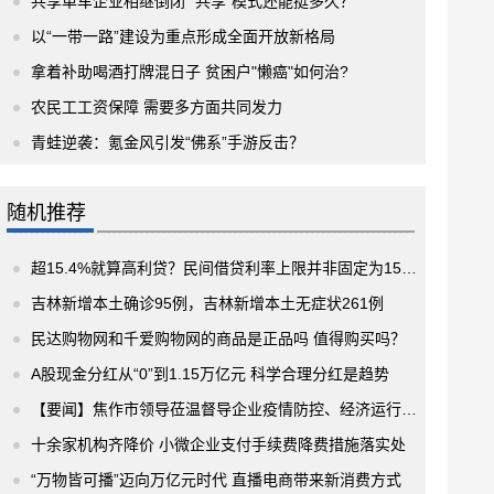
共享单车企业相继倒闭 “共享”模式还能挺多久？
以“一带一路”建设为重点形成全面开放新格局
拿着补助喝酒打牌混日子 贫困户"懒癌"如何治?
农民工工资保障 需要多方面共同发力
青蛙逆袭：氪金风引发“佛系”手游反击？
随机推荐
超15.4%就算高利贷？民间借贷利率上限并非固定为15.4%
吉林新增本土确诊95例，吉林新增本土无症状261例
民达购物网和千爱购物网的商品是正品吗 值得购买吗？
A股现金分红从“0”到1.15万亿元 科学合理分红是趋势
【要闻】焦作市领导莅温督导企业疫情防控、经济运行和要素保障工作
十余家机构齐降价 小微企业支付手续费降费措施落实处
“万物皆可播”迈向万亿元时代 直播电商带来新消费方式