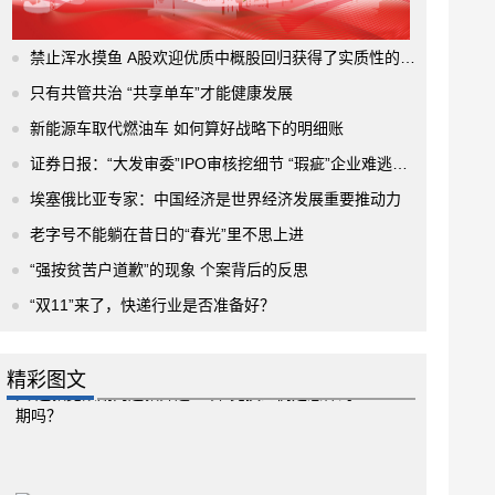
禁止浑水摸鱼 A股欢迎优质中概股回归获得了实质性的进展
只有共管共治 “共享单车”才能健康发展
新能源车取代燃油车 如何算好战略下的明细账
证券日报：“大发审委”IPO审核挖细节 “瑕疵”企业难逃法眼
埃塞俄比亚专家：中国经济是世界经济发展重要推动力
老字号不能躺在昔日的“春光”里不思上进
“强按贫苦户道歉”的现象 个案背后的反思
“双11”来了，快递行业是否准备好？
精彩图文