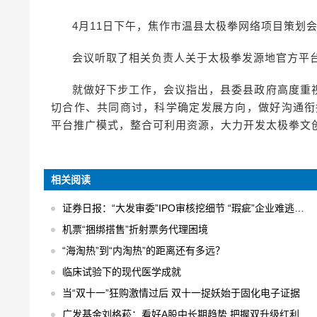
4月11日下午，焦作市温县太极拳网络项目策划
会议听取了相关负责人关于太极拳发源地官方平
就做好下步工作，会议指出，县委县政府高度重
切合作、共同商讨，科学确定发展方向，做好沟通衔
平台推广模式，整合可利用资源，大力开发太极拳文
相关阅读
证券日报：“大发审委”IPO审核挖细节 “瑕疵”企业难逃法眼
机票“捆绑搭售”折射票务代理困境
“海淘热”到“内淘热”的距离还有多远？
临床试验下的现代医学成就
当“双十一”狂购激情过后 双十一捉妖始于固化电子证据
广发基金刘格菘：看好A股中长期趋势 把握双升级红利