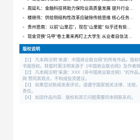
周延礼：金融科技将助力保险业高质量发展 提升行业业务效率
楼继伟：供给侧结构性改革应破除传统思维 核心任务是“三去一降一补”
贵州思南：以前“山里忍”，现在“山里能” 似乎还有些不适应
现金贷换“马甲”卷土重来再盯上大学生 从业者自信法规完全管不着
版权说明
【1】 凡本网注明"来源：中国商业联合网"的所有作品，版
书面授权。转载时需注明来源于《中国商业联合网》及作者
【2】 凡本网注明"来源：XXX（非中国商业联合网）"的
网 赞同其观点，不构成投资建议。
【3】 如果您对新闻发表评论，请遵守国家相关法律、法规
责任。
【4】 如因作品内容、版权和其它问题需要同本网联系的。