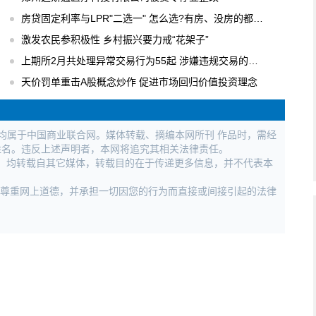
房贷固定利率与LPR"二选一" 怎么选?有房、没房的都要会算
激发农民参积极性 乡村振兴要力戒“花架子”
上期所2月共处理异常交易行为55起 涉嫌违规交易的行为进行立案调查
天价罚单重击A股概念炒作 促进市场回归价值投资理念
权均属于中国商业联合网。媒体转载、摘编本网所刊 作品时，需经
姓名。违反上述声明者，本网将追究其相关法律责任。
作品，均转载自其它媒体，转载目的在于传递更多信息，并不代表本
，尊重网上道德，并承担一切因您的行为而直接或间接引起的法律