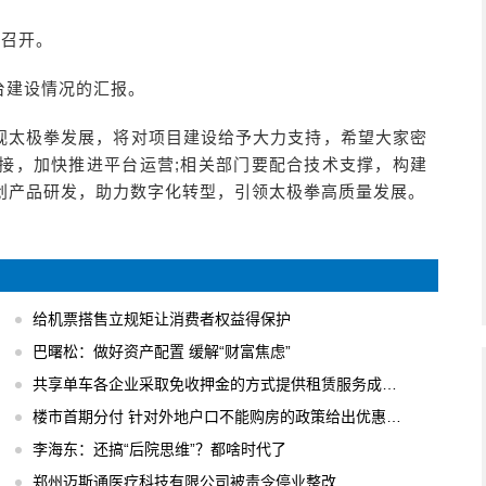
会召开。
台建设情况的汇报。
视太极拳发展，将对项目建设给予大力支持，希望大家密
接，加快推进平台运营;相关部门要配合技术支撑，构建
创产品研发，助力数字化转型，引领太极拳高质量发展。
给机票搭售立规矩让消费者权益得保护
巴曙松：做好资产配置 缓解“财富焦虑”
共享单车各企业采取免收押金的方式提供租赁服务成主流
楼市首期分付 针对外地户口不能购房的政策给出优惠办法
李海东：还搞“后院思维”？都啥时代了
郑州迈斯通医疗科技有限公司被责令停业整改