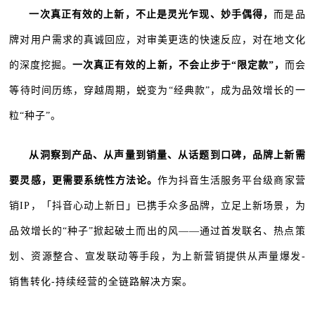
一次真正有效的上新，不止是灵光乍现、妙手偶得，
而是品
牌对用户需求的真诚回应，对审美更迭的快速反应，对在地文化
的深度挖掘。
一次真正有效的上新，不会止步于“限定款”，
而会
等待时间历练，穿越周期，蜕变为“经典款”，成为品效增长的一
粒“种子”。
从洞察到产品、从声量到销量、从话题到口碑，品牌上新需
要灵感，更需要系统性方法论。
作为抖音生活服务平台级商家营
销IP，「抖音心动上新日」已携手众多品牌，立足上新场景，为
品效增长的“种子”掀起破土而出的风——通过首发联名、热点策
划、资源整合、宣发联动等手段，为上新营销提供从声量爆发-
销售转化-持续经营的全链路解决方案。