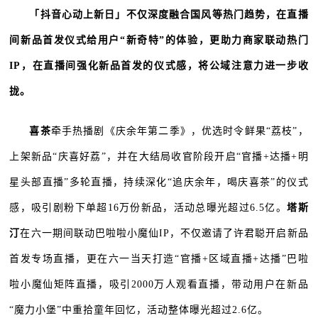
「抖音心动上新日」不仅深度融合国风等热门趋势，在直播
间新品首发仪式给用户“新奇特”的体验，更助力商家联动热门
IP，在直播间强化新品首发的仪式感，将公域注意力进一步收
拢。
喜茶
牵手热播剧《庆余年第二季》，优选时令鲜果“荔枝”，
上架新品“庆喜好荔”，并在大结局收官阶段开启“官播+达播+明
星头部直播”多轮直播，持续深化“追庆余年，喝庆喜茶”的仪式
感，吸引剧粉下单超16万份新品，活动总曝光超过6.5亿。
塔斯
汀
在六一期间联动巴啦啦小魔仙IP，不仅邀请了许君聪开启新品
首发专场直播，更在六一当天打造“官播+区域直播+达播”巴啦
啦小魔仙矩阵直播，吸引2000万人观看直播，带动用户在新品
“魔力小堡”中重拾童年回忆，活动整体曝光超过2.6亿。