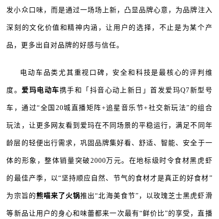
发小众口味，而是通过一场场上新，凸显品牌心意，为品牌注入
深刻的文化价值和精神内涵，让用户的选择，不止是为某个产
品，更多出自对品牌的好感与信任。
电动车品类尤其重视口碑，安全和科技是最核心的评判维
度。
爱玛电动车
携手和「抖音心动上新日」首发爱玛Q7新型号
车，通过“全国20城直播矩阵+追星音乐节+社交新玩法”的组合
玩法，让更多网友看到爱玛在不同场景的平稳运行，满足不同年
龄层的轻便出行需求，巩固品牌集好看、舒适、智能、安全于一
体的形象，整体销量突破2000万元。在地标级时令食材黑虎虾
的最佳产季，以“坚持顺应自然、节气的食材才是真正的好食材”
为宗旨的
熊喵来了火锅
推出“北海美食节”，以玫瑰芝士黑虎虾滑
等新品让用户的身心和味蕾都来一次最有“鲜价比”的享受，直播