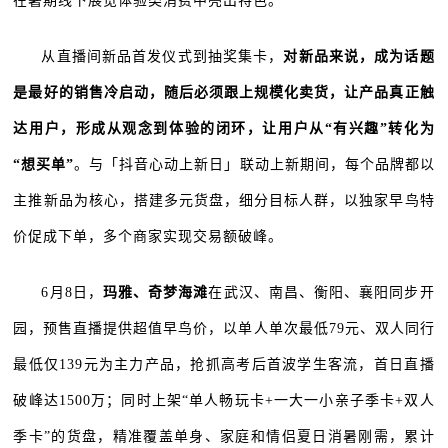
在暑期线下展览体验类消费中亮出特色。
从直播间新品首发仪式到抽奖集卡，
对新品来说，成为话题
是最好的销售冷启动，随后必须跟上规模化卖货，让产品真正触
达用户，形成从观念到体验的闭环，让用户从“有兴趣”转化为
“想买单”
。与「抖音心动上新日」联动上新期间，每个品牌都以
主推新品为核心，搭建多元货盘，细分目标人群，以独家早鸟特
价促成下单，多个商家实现交易额破峰。
6月8日，
玛雅、奇梦海滩
在武汉、南昌、衡阳、襄阳同步开
园，预售直播提供超值早鸟价，以单人单次最低79元、双人同行
最低仅139元为主力产品，抢抓高考后首波学生客流，首日直播
破峰达1500万；同时上架“单人畅玩卡+一大一小亲子季卡+双人
季卡”的货盘，精准覆盖单身、家庭和情侣夏日消暑刚需，累计