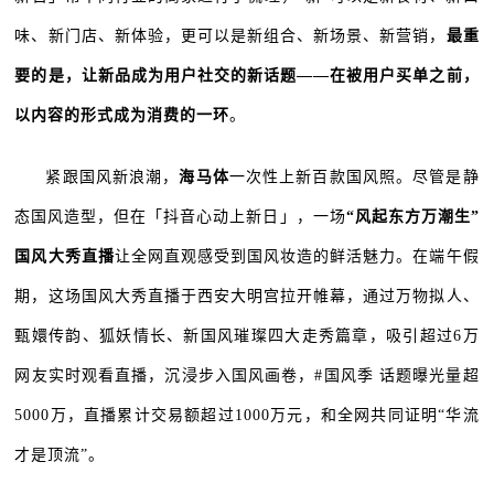
味、新门店、新体验，更可以是新组合、新场景、新营销，
最重
要的是，让新品成为用户社交的新话题——在被用户买单之前，
以内容的形式成为消费的一环
。
紧跟国风新浪潮，
海马体
一次性上新百款国风照。尽管是静
态国风造型，但在「抖音心动上新日」，一场
“风起东方万潮生”
国风大秀直播
让全网直观感受到国风妆造的鲜活魅力。在端午假
期，这场国风大秀直播于西安大明宫拉开帷幕，通过万物拟人、
甄嬛传韵、狐妖情长、新国风璀璨四大走秀篇章，吸引超过6万
网友实时观看直播，沉浸步入国风画卷，#国风季 话题曝光量超
5000万，直播累计交易额超过1000万元，和全网共同证明“华流
才是顶流”。