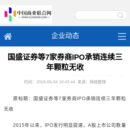
企业动态
国盛证券等7家券商IPO承销连续三
年颗粒无收
时间：2018-06-04 10:43:44
来源：网络整理
原标题：国盛证券等7家券商IPO承销连续三年颗粒
无收
2015年以来，IPO发行明显提速，A股上市公司数量