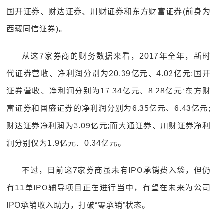
国开证券、财达证券、川财证券和东方财富证券(前身为
西藏同信证券)。
从这7家券商的财务数据来看，2017年全年，新时
代证券营收、净利润分别为20.39亿元、4.02亿元;国开
证券营收、净利润分别为17.34亿元、8.28亿元;东方财
富证券和国盛证券的净利润分别为6.35亿元、6.43亿元;
财达证券净利润为3.09亿元;而大通证券、川财证券净利
润分别仅为1.9亿元、0.34亿元。
不过，目前这7家券商虽未有IPO承销费入袋，但仍
有11单IPO辅导项目正在进行当中，有望在未来为公司
IPO承销收入助力，打破“零承销”状态。