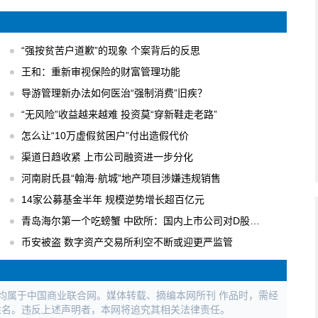
“强按贫苦户道歉”的现象 个案背后的反思
王和：重新审视保险的财富管理功能
导游管理新办法如何医治“强制消费”旧疾？
“无风险”收益越来越难 投资莫“穿新鞋走老路”
怎么让“10万虚假贫困户”付出造假代价
渠道日趋收紧 上市公司融资进一步分化
河南尉氏县“翰海·航城”地产项目涉嫌违规销售
14家公募基金半年 规模逆势增长超百亿元
青岛海尔第一个吃螃蟹 中欧所：国内上市公司对D股关注度逐步升温
币安被盗 数字资产交易所利空不断或迎更严监管
权均属于中国商业联合网。媒体转载、摘编本网所刊 作品时，需经
姓名。违反上述声明者，本网将追究其相关法律责任。