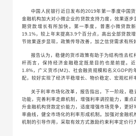
中国人民银行近日发布的2019年第一季度中国
金融机构加大对小微企业的贷款支持力度，效果逐步
期贷款增长有所加快。第一季度，普惠小微贷款新增
19.1%，较上年末提高3.9个百分点，高出全部贷
节效果逐步显现，政策传导改善，加之信贷需求有所
报告认为，稳健的货币政策有助于为结构性去杠
杆而言，保持经济金融稳定既是目的也是前提。近两
1.8%，广义货币(M2)、社会融资规模和名义GDP的年
配，较好实现了经济平稳增长、物价稳定、宏观杠杆
关于利率市场化改革，报告指出，下一阶段，稳
功能，完善利率走廊机制，增强利率调控能力，重点
升金融机构贷款定价能力，适度增强市场竞争，更好
率曲线，健全市场化的利率形成机制。加强对金融机
机制的引导作用，采取有效方式激励约束利率定价行为