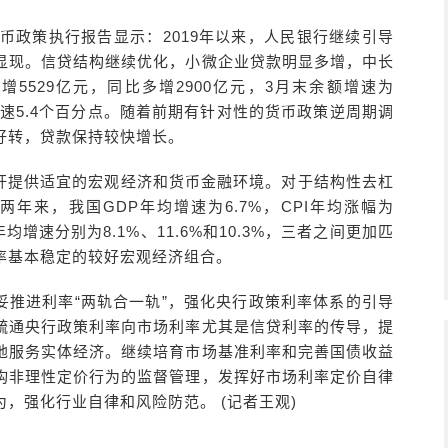
货币政策执行报告显示：2019年以来，人民银行继续引导
显现。信贷结构继续优化，小微企业贷款明显多增，中长
5529亿元，同比多增2900亿元，3月末余额增速为
款增速5.4个百分点。随着前期有针对性的货币政策逆周期调
好转，贷款保持较快增长。
杆提供适宜的宏观经济和货币金融环境。对于结构性去杠
年来，我国GDP年均增速为6.7%，CPI年均涨幅为
均增速分别为8.1%、11.6%和10.3%，三者之间更加匹
率基本稳定的较好宏观经济组合。
妥推进利率“两轨合一轨”，强化央行政策利率体系的引导
疏通央行政策利率向市场利率尤其是信贷利率的传导，提
地服务实体经济。继续培育市场基准利率和完善国债收益
构非理性定价行为的监督管理，发挥好市场利率定价自律
，强化行业自律和风险防范。 (记者王观)