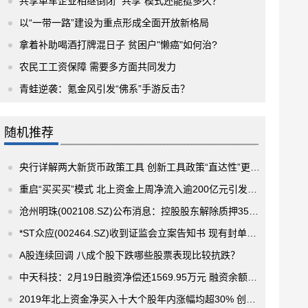
共享单车企业相继倒闭 “共享”模式还能挺多久？
以“一带一路”建设为重点形成全面开放新格局
拿着补助喝酒打牌混日子 贫困户"懒癌"如何治?
农民工工资保障 需要多方面共同发力
青蛙逆袭：氪金风引发“佛系”手游反击？
随机推荐
央行详解两大新货币政策工具 创新工具政策“直达性”更显著
重启“买买买”模式 北上资金上周净流入逾200亿元引发市场各方关注
沧州明珠(002108.SZ)公布消息：控股股东解除质押3500万股
*ST众应(002464.SZ)收到证监会立案告知书 现有封单13万余手
A股连续回调 八成个股下跌哪些股票表现比较抗跌？
中天科技：2月19日融资净偿还1569.95万元 融资余额16.97亿元
2019年北上资金净买入十大个股年内涨幅均超30% 创新高