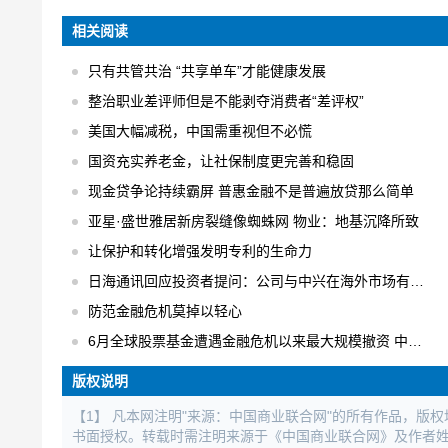
相关阅读
只有共管共治 “共享单车”才能健康发展
整治职业差评师但是不能剥夺消费者“差评权”
美国大幅减税，中国需重视但不必慌
国资充实养老金，让社保制度更完善和稳固
现金贷争论持续霸屏 普惠金融不是普遍放贷那么简单
亚星·盛世雅居新房裂缝像蜘蛛网 物业：地基沉降所致
让保护和转化增强发明专利的生命力
日海通讯回应投资者提问：公司与中兴在海外市场有合作
防范金融危机莫掉以轻心
6月全球股票基金遭遇金融危机以来最大规模撤资 中国不减反增
版权说明
【1】 凡本网注明"来源：中国商业联合网"的所有作品，版
书面授权。转载时需注明来源于《中国商业联合网》及作者