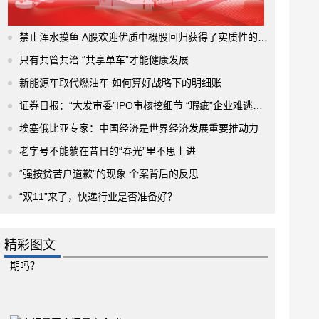
禁止浑水摸鱼 A股欢迎优质中概股回归获得了实质性的进展
只有共管共治 “共享单车”才能健康发展
新能源车取代燃油车 如何算好战略下的明细账
证券日报：“大发审委”IPO审核挖细节 “瑕疵”企业难逃法眼
埃塞俄比亚专家：中国经济是世界经济发展重要推动力
老字号不能躺在昔日的“春光”里不思上进
“强按贫苦户道歉”的现象 个案背后的反思
“双11”来了，快递行业是否准备好？
精彩图文