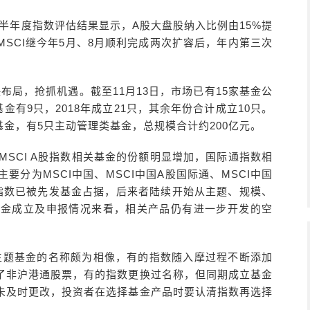
月份半年度指数评估结果显示，A股大盘股纳入比例由15%提
MSCI继今年5月、8月顺利完成两次扩容后，年内第三次
布局，抢抓机遇。截至11月13日，市场已有15家基金公
金有9只，2018年成立21只，其余年份合计成立10只。
型基金，有5只主动管理类基金，总规模合计约200亿元。
中MSCI A股指数相关基金的份额明显增加，国际通指数相
分为MSCI中国、MSCI中国A股国际通、MSCI中国
CI指数已被先发基金占据，后来者陆续开始从主题、规模、
基金成立及申报情况来看，相关产品仍有进一步开发的空
I主题基金的名称颇为相像，有的指数随入摩过程不断添加
了非沪港通股票，有的指数更换过名称，但同期成立基金
未及时更改，投资者在选择基金产品时要认清指数再选择