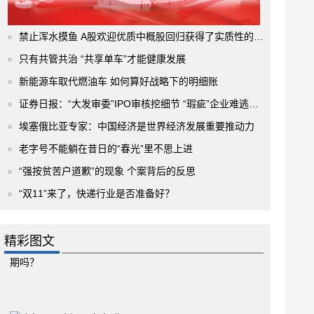
禁止浑水摸鱼 A股欢迎优质中概股回归获得了实质性的进展
只有共管共治 “共享单车”才能健康发展
新能源车取代燃油车 如何算好战略下的明细账
证券日报：“大发审委”IPO审核挖细节 “瑕疵”企业难逃法眼
埃塞俄比亚专家：中国经济是世界经济发展重要推动力
老字号不能躺在昔日的“春光”里不思上进
“强按贫苦户道歉”的现象 个案背后的反思
“双11”来了，快递行业是否准备好？
精彩图文