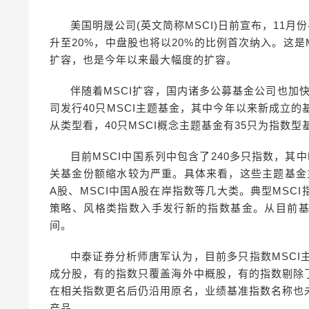
美国明晟公司(英文简称MSCI)日前宣布，11
升至20%，中盘股也将以20%的比例首次纳入。这是
扩容，也是今年以来最大幅度的扩容。
伴随着MSCI扩容，国内诸多公募基金公司也加快
司发行40只MSCI主题基金，其中今年以来新成立的基
从类型看，40只MSCI概念主题基金有35只为指数
目前MSCI中国系列中包含了240多只指数，其
关基金份额缩水较为严重。具体来看，这些主题基金主要
A股、MSCI中国A股在岸指数等几大类。典型MS
策略、风格类指数入手发行新的指数基金。从目前
间。
中泰证券分析师唐军认为，目前多只指数MSC
成分股，有的指数只覆盖海外中概股，有的指数剔除
在相关指数更名后仍沿用原名，业绩基准指数名称也
产品。