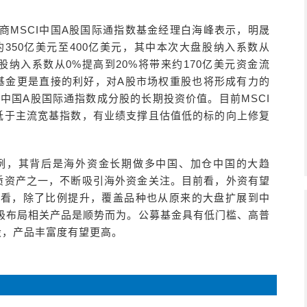
招商MSCI中国A股国际通指数基金经理白海峰表示，明晟
约350亿美元至400亿美元，其中本次大盘股纳入系数从
盘股纳入系数从0%提高到20%将带来约170亿美元资金流
I基金更是直接的利好，对A股市场权重股也将形成有力的
I中国A股国际通指数成分股的长期投资价值。目前MSCI
低于主流宽基指数，有业绩支撑且估值低的标的向上修复
比例，其背后是海外资金长期做多中国、加仓中国的大趋
质资产之一，不断吸引海外资金关注。目前看，外资有望
计划看，除了比例提升，覆盖品种也从原来的大盘扩展到中
极布局相关产品是顺势而为。公募基金具有低门槛、高普
股，产品丰富度有望更高。