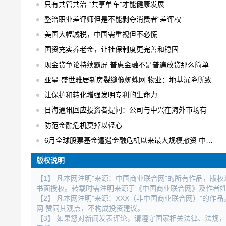
只有共管共治 “共享单车”才能健康发展
整治职业差评师但是不能剥夺消费者“差评权”
美国大幅减税，中国需重视但不必慌
国资充实养老金，让社保制度更完善和稳固
现金贷争论持续霸屏 普惠金融不是普遍放贷那么简单
亚星·盛世雅居新房裂缝像蜘蛛网 物业：地基沉降所致
让保护和转化增强发明专利的生命力
日海通讯回应投资者提问：公司与中兴在海外市场有合作
防范金融危机莫掉以轻心
6月全球股票基金遭遇金融危机以来最大规模撤资 中国不减反增
版权说明
【1】 凡本网注明"来源：中国商业联合网"的所有作品，版
书面授权。转载时需注明来源于《中国商业联合网》及作者
【2】 凡本网注明"来源：XXX（非中国商业联合网）"的
网 赞同其观点，不构成投资建议。
【3】 如果您对新闻发表评论，请遵守国家相关法律、法规