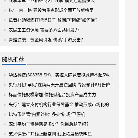
共享单车企业相继倒闭 “共享”模式还能挺多久？
以“一带一路”建设为重点形成全面开放新格局
拿着补助喝酒打牌混日子 贫困户"懒癌"如何治?
农民工工资保障 需要多方面共同发力
青蛙逆袭：氪金风引发“佛系”手游反击？
随机推荐
华达科技(603358.SH)：实控人陈竞宏拟减持不超5%的股份 按市场价格确定
央行月初“罕见”连续两天开展逆回购 专家预计6月份降准可能性增大
标品信托规模增加 信托型组合投资产品成主力
央行：建立支付机构行业保障基金 推动形成市场化的风险防范和化解机制
比特币监管“内紧外松” 多处“矿场”已停机
深圳平均工资待遇是多少？你拖后腿了吗？
艺术课堂打开线上新空间 线上拓展趋势明显