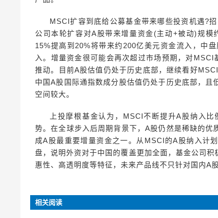
MSCI扩容到底给公募基金带来哪些投资机遇?
公司本轮扩容对A股带来增量资金(主动+被动)规模
15%提高到20%将带来约200亿美元资金流入，中
入。增量资金很可能会再次超过市场预期，对MSC
推动。目前A股估值仍处于历史底部，继续看好MSC
中国A股国际通指数成分股估值仍处于历史底部，且
空间较大。
上投摩根基金认为，MSCI不断提升A股纳入
势。在全球步入后周期背景下，A股仍然是稀缺的优
成A股最重要增量资金之一。从MSCI的A股纳入
盘，说明外资对于中国的覆盖更加全面，基金公司积
惠性、高透明度等特征，未来产品线不只针对国内A
相关阅读