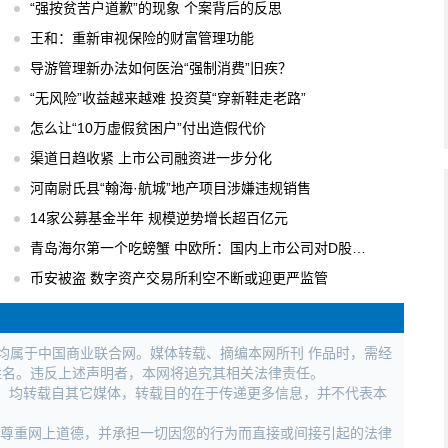
“强按贫苦户道歉”的现象 个案背后的反思
王和：重新审视保险的财富管理功能
导游管理新办法如何医治“强制消费”旧疾？
“无风险”收益越来越难 投资莫“穿新鞋走老路”
怎么让“10万虚假贫困户”付出造假代价
渠道日趋收紧 上市公司融资进一步分化
河南尉氏县“翰海·航城”地产项目涉嫌违规销售
14家公募基金半年 规模逆势增长超百亿元
青岛海尔第一个吃螃蟹 中欧所：国内上市公司对D股关注度逐步升温
币安被盗 数字资产交易所利空不断或迎更严监管
权均属于中国商业联合网。媒体转载、摘编本网所刊 作品时，需经
姓名。违反上述声明者，本网将追究其相关法律责任。
作品，均转载自其它媒体，转载目的在于传递更多信息，并不代表本
，尊重网上道德，并承担一切因您的行为而直接或间接引起的法律