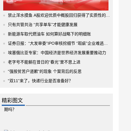
禁止浑水摸鱼 A股欢迎优质中概股回归获得了实质性的进展
只有共管共治 “共享单车”才能健康发展
新能源车取代燃油车 如何算好战略下的明细账
证券日报：“大发审委”IPO审核挖细节 “瑕疵”企业难逃法眼
埃塞俄比亚专家：中国经济是世界经济发展重要推动力
老字号不能躺在昔日的“春光”里不思上进
“强按贫苦户道歉”的现象 个案背后的反思
“双11”来了，快递行业是否准备好？
精彩图文