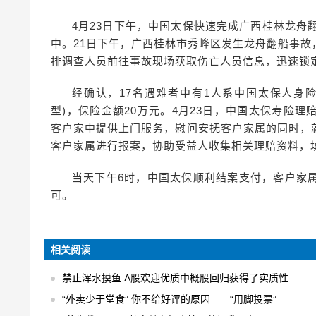
4月23日下午，中国太保快速完成广西桂林龙舟
中。21日下午，广西桂林市秀峰区发生龙舟翻船事
排调查人员前往事故现场获取伤亡人员信息，迅速锁
经确认，17名遇难者中有1人系中国太保人身
型)，保险金额20万元。4月23日，中国太保寿险
客户家中提供上门服务，慰问安抚客户家属的同时，
客户家属进行报案，协助受益人收集相关理赔资料，
当天下午6时，中国太保顺利结案支付，客户家
可。
相关阅读
禁止浑水摸鱼 A股欢迎优质中概股回归获得了实质性的进展
“外卖少于堂食” 你不给好评的原因——“用脚投票”