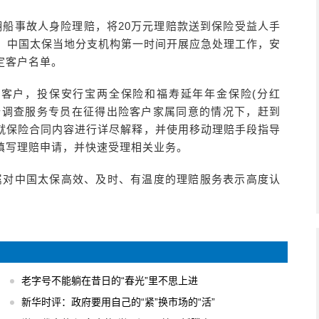
翻船事故人身险理赔，将20万元理赔款送到保险受益人手
故，中国太保当地分支机构第一时间开展应急处理工作，安
定客户名单。
险客户，投保安行宝两全保险和福寿延年年金保险(分红
理赔调查服务专员在征得出险客户家属同意的情况下，赶到
就保险合同内容进行详尽解释，并使用移动理赔手段指导
填写理赔申请，并快速受理相关业务。
属对中国太保高效、及时、有温度的理赔服务表示高度认
老字号不能躺在昔日的“春光”里不思上进
新华时评：政府要用自己的“紧”换市场的“活”