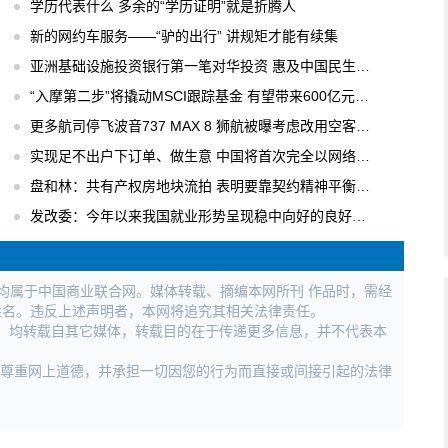
学历代表什么 多余的“学历证明”就是折腾人
新的网约车服务——“驴的出行” 讲规矩才能有续集
亚洲基础设施投资银行第一笔对华投资 惠及中国民生工程
“入摩第二步”将撬动MSCI跟踪基金 有望带来600亿元国内增量资金
更多航司停飞波音737 MAX 8 狮航被曝考虑改用空客飞机
实现足不出户下订单、做生意 中国将首次完全以网络形式举办广交会
盘和林：共有产权房地块流拍 表明要靠契约精神平衡各方利益
发改委：今年以来我国就业形势呈现稳中向好的良好局面
权均属于中国商业联合网。媒体转载、摘编本网所刊 作品时，需经
姓名。违反上述声明者，本网将追究其相关法律责任。
作品，均转载自其它媒体，转载目的在于传递更多信息，并不代表本
，尊重网上道德，并承担一切因您的行为而直接或间接引起的法律