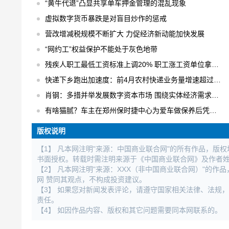
“黄牛代退”凸显共享单车押金管理的混乱现象
虚拟数字货币暴跌是对盲目炒作的惩戒
营改增减税规模不断扩大 力促经济新动能加快发展
“网约工”权益保护不能处于灰色地带
残疾人职工最低工资标准上调20% 职工涨工资单位拿补贴
快递下乡跑出加速度：前4月农村快递业务量增速超过30% 日均快件处理量达1.6亿件
肖钢：多措并举发展数字资本市场 围绕实体经济需求进行数字化创新
有啥猫腻？车主在郑州保时捷中心为爱车做保养后凭空出现大修记录
版权说明
【1】 凡本网注明"来源：中国商业联合网"的所有作品，版
书面授权。转载时需注明来源于《中国商业联合网》及作者
【2】 凡本网注明"来源：XXX（非中国商业联合网）"的
网 赞同其观点，不构成投资建议。
【3】 如果您对新闻发表评论，请遵守国家相关法律、法规
责任。
【4】 如因作品内容、版权和其它问题需要同本网联系的。