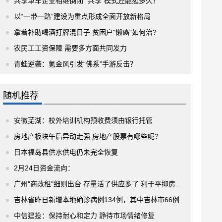
共享单车企业相继倒闭 “共享”模式还能挺多久？
以“一带一路”建设为重点形成全面开放新格局
拿着补助喝酒打牌混日子 贫困户"懒癌"如何治?
农民工工资保障 需要多方面共同发力
青蛙逆袭：氪金风引发“佛系”手游反击？
随机推荐
安徽芜湖：校外培训机构预收费须由银行托管
房地产板块午后异动走强 房地产股票有哪些呢?
日本福岛县供水供电仍未完全恢复
2月24日资金流向：
广州"商改租"细则出台 存量活了供应多了 利于平抑房价房租
吉林省昨日新增本地确诊病例134例，其中吉林市66例
中信建投：保持耐心和定力 静待市场情绪修复