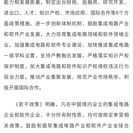
能力和发展质量，制定出台财税、投融资、研究开发、
进出口、人才、知识产权、市场应用、国际合作等8个方
面政策措施。进一步创新体制机制，鼓励集成电路产业
和软件产业发展，大力培育集成电路领域和软件领域企
业。加强集成电路和软件专业建设，加快推进集成电路
一级学科设置，支持产教融合发展。严格落实知识产权
保护制度，加大集成电路和软件知识产权侵权违法行为
惩治力度。推动产业集聚发展，规范产业市场秩序，积
极开展国际合作。
《若干政策》明确，凡在中国境内设立的集成电路
企业和软件企业，不分所有制性质，均可按规定享受相
关政策。鼓励和倡导集成电路产业和软件产业全球合