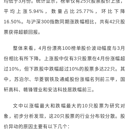
均低于3月份。统计显示，榜单仅有25只股票股价上涨，
平均上涨5.94%，数量占比25.77%，环比下降
16.50%。与沪深300指数同期涨跌幅相比，共有42只股
票获得超额回报。
整体来看，4月份漂亮100榜单股价波动幅度与3月
份相比有所下降。上涨股中仅有3只股票在4月份涨幅超
过10%，但下跌股中跌幅超过10%的股票多达22只。其
中，苏泊尔、华菱钢铁及通威股份涨幅名列前三甲，国
轩高科、赣锋锂业和安洁科技居跌幅前三。
文中以涨幅最大和跌幅最大的10只股票为研究对
象，初步分析发现，这20只股票的行业分布较分散。股
价异动的原因主要有以下几个：