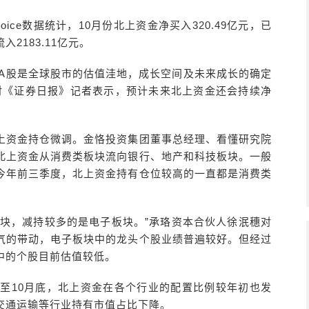
ce数据统计，10月份北上资金净买入320.49亿元，已
2183.11亿元。
下A股是全球股市的估值洼地，成长空间及未来成长的确定
对《证券日报》记者表示，预计未来北上资金还会持续净
北上资金持仓微调。金恪投资集团董事总经理、看懂研究院
北上资金从消费类板块流向银行、地产和科技板块。一般
今年前三季度，北上资金持有仓位较高的一直都是消费类
板块，减持较多的是电子板块。”承珞资本合伙人徐泯穗对
气的带动，电子板块中的龙头个股业绩普遍较好。但经过
中的个股目前估值较低。
，截至10月底，北上资金在各个行业的配置比例较年初也发
交通运输等行业持有市值占比下降。