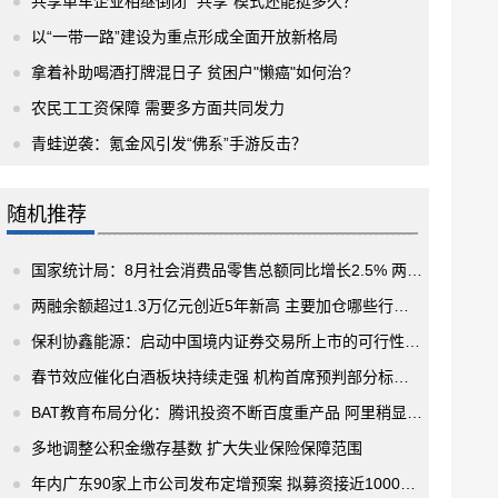
共享单车企业相继倒闭 “共享”模式还能挺多久？
以“一带一路”建设为重点形成全面开放新格局
拿着补助喝酒打牌混日子 贫困户"懒癌"如何治?
农民工工资保障 需要多方面共同发力
青蛙逆袭：氪金风引发“佛系”手游反击？
随机推荐
国家统计局：8月社会消费品零售总额同比增长2.5% 两年平均增长1.5%
两融余额超过1.3万亿元创近5年新高 主要加仓哪些行业和个股呢?
保利协鑫能源：启动中国境内证券交易所上市的可行性研究
春节效应催化白酒板块持续走强 机构首席预判部分标的股价可期
BAT教育布局分化：腾讯投资不断百度重产品 阿里稍显沉寂
多地调整公积金缴存基数 扩大失业保险保障范围
年内广东90家上市公司发布定增预案 拟募资接近1000亿元