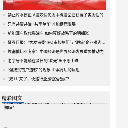
禁止浑水摸鱼 A股欢迎优质中概股回归获得了实质性的进展
只有共管共治 “共享单车”才能健康发展
新能源车取代燃油车 如何算好战略下的明细账
证券日报：“大发审委”IPO审核挖细节 “瑕疵”企业难逃法眼
埃塞俄比亚专家：中国经济是世界经济发展重要推动力
老字号不能躺在昔日的“春光”里不思上进
“强按贫苦户道歉”的现象 个案背后的反思
“双11”来了，快递行业是否准备好？
精彩图文