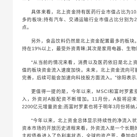
具体来看，北上资金持有医药行业市值占比为10.
多的板块;持有汽车、交通运输行业市值占比分别为2.68
点。
另外，食品饮料仍然是北上资金配置最多的板块
持在19%以上，最受外资青睐;其次是家用电器、生
“从当前的情况来看，消费以及医药依旧是北上
值的板块资金流入速度加快。未来，北上资金流向可
完善，后续可能会加速向科技股方面流入。”徐阳表示
更值得一提的是，今年以来，MSCI和富时罗
入，外资对A股配资不断增加。11月份，A股将迎
2200亿元增量资金;而富时罗素也将于明年3月份将纳
“今年以来，北上资金总体显示持续性的净流入
资本市场的开放历史进程来看，外资流入是一个长期
主权债券进入了负利率状态，全球的资产荒，叠加中