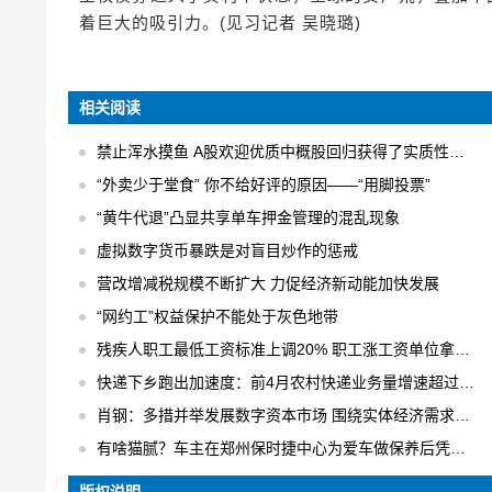
着巨大的吸引力。(见习记者 吴晓璐)
相关阅读
禁止浑水摸鱼 A股欢迎优质中概股回归获得了实质性的进展
“外卖少于堂食” 你不给好评的原因——“用脚投票”
“黄牛代退”凸显共享单车押金管理的混乱现象
虚拟数字货币暴跌是对盲目炒作的惩戒
营改增减税规模不断扩大 力促经济新动能加快发展
“网约工”权益保护不能处于灰色地带
残疾人职工最低工资标准上调20% 职工涨工资单位拿补贴
快递下乡跑出加速度：前4月农村快递业务量增速超过30% 日均快件处理量达1.6亿件
肖钢：多措并举发展数字资本市场 围绕实体经济需求进行数字化创新
有啥猫腻？车主在郑州保时捷中心为爱车做保养后凭空出现大修记录