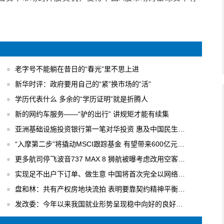
老字号不能躺在昔日的“春光”里不思上进
新华时评：政府要用自己的“紧”换市场的“活”
学历代表什么 多余的“学历证明”就是折腾人
新的网约车服务——“驴的出行” 讲规矩才能有续集
亚洲基础设施投资银行第一笔对华投资 惠及中国民生工程
“入摩第二步”将撬动MSCI跟踪基金 有望带来600亿元国内增量资金
更多航司停飞波音737 MAX 8 狮航被曝考虑改用空客飞机
实现足不出户下订单、做生意 中国将首次完全以网络形式举办广交会
盘和林：共有产权房地块流拍 表明要靠契约精神平衡各方利益
发改委：今年以来我国就业形势呈现稳中向好的良好局面