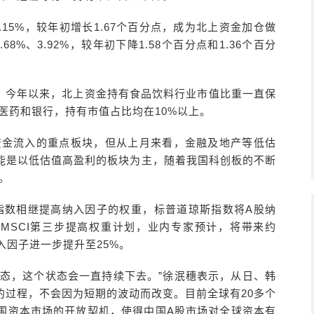
15%，较年初增长1.67个百分点，成为北上资金加仓做
%、3.92%，较年初下降1.58个百分点和1.36个百分
。今年以来，北上资金持有食品饮料行业市值比重一直保
物医药和银行，持有市值占比均在10%以上。
资金流入的重点板块，但从上月来看，金融及地产等低估
能是以低估值高盈利的板块为主，随着我国科创板的不断
。
素指数相继提高纳入因子的权重，标普道琼斯指数将A股纳
来MSCI第三步提高权重计划，业内专家预计，将带来约
入因子进一步提升至25%。
状态，这个状态会一直持续下去。”徐泯穗表示，从日、韩
的过程，不会因为短期的波动而改变。目前全球有20多个
国资本市场的开放契机，使得中国A股市场对全球资本有