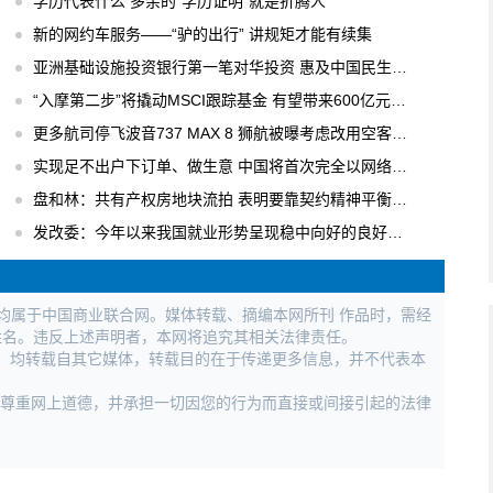
学历代表什么 多余的“学历证明”就是折腾人
新的网约车服务——“驴的出行” 讲规矩才能有续集
亚洲基础设施投资银行第一笔对华投资 惠及中国民生工程
“入摩第二步”将撬动MSCI跟踪基金 有望带来600亿元国内增量资金
更多航司停飞波音737 MAX 8 狮航被曝考虑改用空客飞机
实现足不出户下订单、做生意 中国将首次完全以网络形式举办广交会
盘和林：共有产权房地块流拍 表明要靠契约精神平衡各方利益
发改委：今年以来我国就业形势呈现稳中向好的良好局面
权均属于中国商业联合网。媒体转载、摘编本网所刊 作品时，需经
姓名。违反上述声明者，本网将追究其相关法律责任。
作品，均转载自其它媒体，转载目的在于传递更多信息，并不代表本
，尊重网上道德，并承担一切因您的行为而直接或间接引起的法律