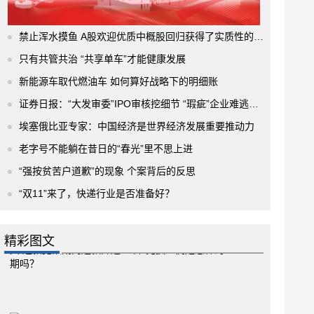
禁止浑水摸鱼 A股欢迎优质中概股回归获得了实质性的进展
只有共管共治 “共享单车”才能健康发展
新能源车取代燃油车 如何算好战略下的明细账
证券日报：“大发审委”IPO审核挖细节 “瑕疵”企业难逃法眼
埃塞俄比亚专家：中国经济是世界经济发展重要推动力
老字号不能躺在昔日的“春光”里不思上进
“强按贫苦户道歉”的现象 个案背后的反思
“双11”来了，快递行业是否准备好？
精彩图文