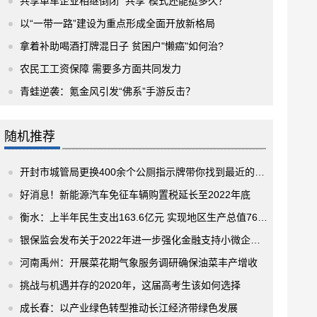
共享单车企业相继倒闭 “共享”模式还能挺多久？
以“一带一路”建设为重点形成全面开放新格局
拿着补助喝酒打牌混日子 贫困户"懒癌"如何治?
农民工工资保障 需要多方面共同发力
青蛙逆袭：氪金风引发“佛系”手游反击？
随机推荐
开封市城管局更换400余个公厕指示牌带你找到最近的厕所
好消息！新能源汽车免征车辆购置税延长至2022年底
衡水：上半年民生支出163.6亿元 实现地区生产总值762.4亿元
银保监会发布关于2022年进一步强化金融支持小微企业发展工作的通知
河南禹州：开展菜花期气象服务调研确保油菜丰产增收
挑战与机遇并存的2020年，这届高考生该如何选择
成长春：以产业绿色转型推动长江经济带绿色发展