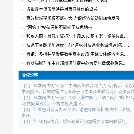
“黄牛代退”凸显共享单车押金管理的混乱现象
虚拟数字货币暴跌是对盲目炒作的惩戒
营改增减税规模不断扩大 力促经济新动能加快发展
“网约工”权益保护不能处于灰色地带
残疾人职工最低工资标准上调20% 职工涨工资单位拿补贴
快递下乡跑出加速度：前4月农村快递业务量增速超过30% 日均快件处理量达1.6亿件
肖钢：多措并举发展数字资本市场 围绕实体经济需求进行数字化创新
有啥猫腻？车主在郑州保时捷中心为爱车做保养后凭空出现大修记录
版权说明
【1】 凡本网注明"来源：中国商业联合网"的所有作品，版
书面授权。转载时需注明来源于《中国商业联合网》及作者
【2】 凡本网注明"来源：XXX（非中国商业联合网）"的
网 赞同其观点，不构成投资建议。
【3】 如果您对新闻发表评论，请遵守国家相关法律、法规
责任。
【4】 如因作品内容、版权和其它问题需要同本网联系的。