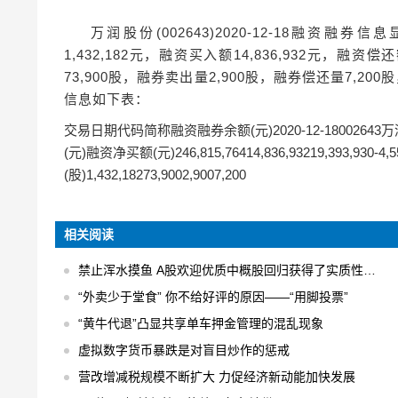
万润股份(002643)2020-12-18融资融券
1,432,182元，融资买入额14,836,932元，融资偿还
73,900股，融券卖出量2,900股，融券偿还量7,20
信息如下表：
交易日期代码简称融资融券余额(元)2020-12-18002643
(元)融资净买额(元)246,815,76414,836,93219,393
(股)1,432,18273,9002,9007,200
相关阅读
禁止浑水摸鱼 A股欢迎优质中概股回归获得了实质性的进展
“外卖少于堂食” 你不给好评的原因——“用脚投票”
“黄牛代退”凸显共享单车押金管理的混乱现象
虚拟数字货币暴跌是对盲目炒作的惩戒
营改增减税规模不断扩大 力促经济新动能加快发展