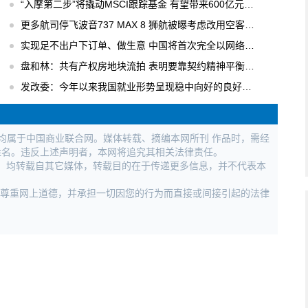
“入摩第二步”将撬动MSCI跟踪基金 有望带来600亿元国内增量资金
更多航司停飞波音737 MAX 8 狮航被曝考虑改用空客飞机
实现足不出户下订单、做生意 中国将首次完全以网络形式举办广交会
盘和林：共有产权房地块流拍 表明要靠契约精神平衡各方利益
发改委：今年以来我国就业形势呈现稳中向好的良好局面
权均属于中国商业联合网。媒体转载、摘编本网所刊 作品时，需经
姓名。违反上述声明者，本网将追究其相关法律责任。
作品，均转载自其它媒体，转载目的在于传递更多信息，并不代表本
，尊重网上道德，并承担一切因您的行为而直接或间接引起的法律