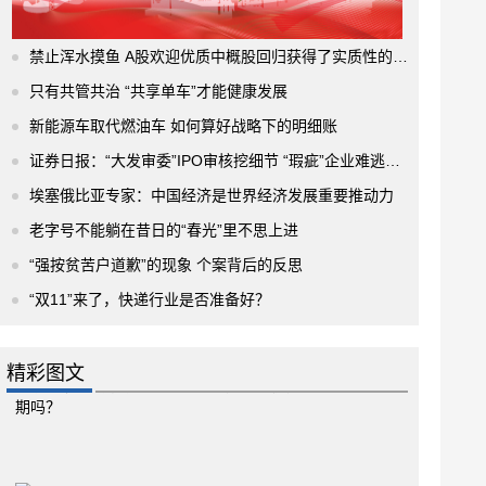
禁止浑水摸鱼 A股欢迎优质中概股回归获得了实质性的进展
只有共管共治 “共享单车”才能健康发展
新能源车取代燃油车 如何算好战略下的明细账
证券日报：“大发审委”IPO审核挖细节 “瑕疵”企业难逃法眼
埃塞俄比亚专家：中国经济是世界经济发展重要推动力
老字号不能躺在昔日的“春光”里不思上进
“强按贫苦户道歉”的现象 个案背后的反思
“双11”来了，快递行业是否准备好？
精彩图文