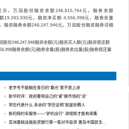
信息显示，万润股份融资余额246,815,764元，融券余额
额19,393,930元，融资净买额-4,556,998元，融券余量
0股，融资融券余额248,247,946元。万润股份融资融券详细
万润股份248,247,946融资余额(元)融资买入额(元)融资偿还额
,930-4,556,998融券余额(元)融券余量(股)融券卖出量(股)融券偿还量
老字号不能躺在昔日的“春光”里不思上进
新华时评：政府要用自己的“紧”换市场的“活”
学历代表什么 多余的“学历证明”就是折腾人
新的网约车服务——“驴的出行” 讲规矩才能有续集
亚洲基础设施投资银行第一笔对华投资 惠及中国民生工程