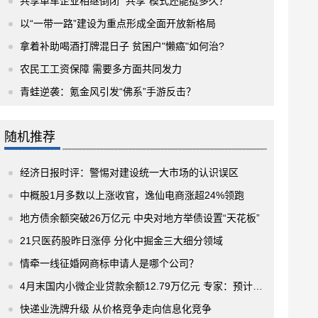
共享单车企业相继倒闭 “共享”模式还能挺多久？
以“一带一路”建设为重点形成全面开放新格局
拿着补助喝酒打牌混日子 贫困户"懒癌"如何治?
农民工工资保障 需要多方面共同发力
青蛙逆袭：氪金风引发“佛系”手游反击？
随机推荐
经济日报时评：警惕对建设统一大市场的认识误区
中概股1月多数以上涨收官，逸仙电商涨超24%领跑
地方债余额突破26万亿元 中央对地方举债设置“天花板”
21只医药股昨日涨停 分化中掘金三大细分领域
情牵一线征婚网商标申请人是哪个公司？
4月末国内小微企业贷款余额12.79万亿元 专家：预计两会将有更多支持政策出台
快递业洗牌升级 从价格竞争走向信息化竞争