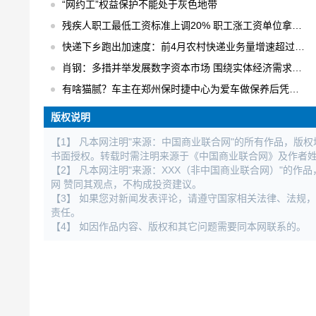
“网约工”权益保护不能处于灰色地带
残疾人职工最低工资标准上调20% 职工涨工资单位拿补贴
快递下乡跑出加速度：前4月农村快递业务量增速超过30% 日均快件处理量达1.6亿件
肖钢：多措并举发展数字资本市场 围绕实体经济需求进行数字化创新
有啥猫腻？车主在郑州保时捷中心为爱车做保养后凭空出现大修记录
版权说明
【1】 凡本网注明"来源：中国商业联合网"的所有作品，版
书面授权。转载时需注明来源于《中国商业联合网》及作者
【2】 凡本网注明"来源：XXX（非中国商业联合网）"的
网 赞同其观点，不构成投资建议。
【3】 如果您对新闻发表评论，请遵守国家相关法律、法规
责任。
【4】 如因作品内容、版权和其它问题需要同本网联系的。