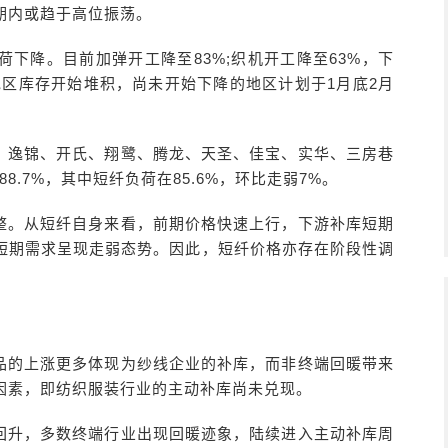
期内或趋于高位振荡。
下降。目前加弹开工降至83%;织机开工降至63%，下
地区库存开始堆积，尚未开始下降的地区计划于1月底2月
、逸锦、开氏、翔鹭、腾龙、天圣、佳宝、实华、三房巷
88.7%，其中短纤负荷在85.6%，环比走弱7%。
整。从短纤自身来看，前期价格快速上行，下游补库短期
短期需求呈现走弱态势。因此，短纤价格亦存在阶段性调
品的上涨更多体现为纱线企业的补库，而非终端回暖带来
因素，即纺织服装行业的主动补库尚未兑现。
回升，多数终端行业出现回暖迹象，陆续进入主动补库周