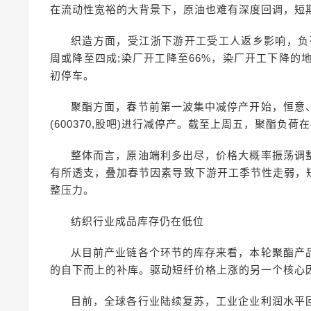
在流动性宽裕的大背景下，原油也难有深度回调，短
织造方面，受江浙下游开工受工人返乡影响，负荷
周或降至四成;染厂开工降至66%，染厂开工下降的
初停车。
聚酯方面，春节前第一波集中减停产开始，恒意
(600370,股吧)进行减停产。截至上周五，聚酯负荷在
整体而言，原油端利多出尽，价格大概率振荡调
有所透支，叠加春节因素导致下游开工季节性走弱，
整压力。
纺织行业成品库存仍在低位
从目前产业链各个环节的库存来看，本轮聚酯产
的自下而上的补库。驱动短纤价格上涨的另一个核心
目前，全球各行业陆续复苏，工业企业利润水平