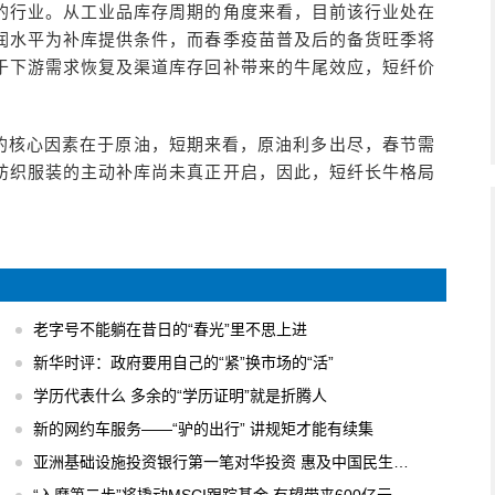
的行业。从工业品库存周期的角度来看，目前该行业处在
润水平为补库提供条件，而春季疫苗普及后的备货旺季将
于下游需求恢复及渠道库存回补带来的牛尾效应，短纤价
的核心因素在于原油，短期来看，原油利多出尽，春节需
纺织服装的主动补库尚未真正开启，因此，短纤长牛格局
老字号不能躺在昔日的“春光”里不思上进
新华时评：政府要用自己的“紧”换市场的“活”
学历代表什么 多余的“学历证明”就是折腾人
新的网约车服务——“驴的出行” 讲规矩才能有续集
亚洲基础设施投资银行第一笔对华投资 惠及中国民生工程