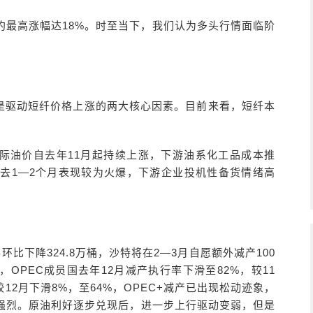
约最高涨幅达18%。时至当下，我们认为多头行情面临阶
是驱动短纤价格上涨的两大核心因素。目前来看，短纤本
际油价自去年11月起持续上涨，下游油系化工品成本推
去1—2个月表现较为火爆，下游企业投机性备货情绪高
比下降324.8万桶，沙特将在2—3月自愿额外减产100
计数据，OPEC成员国去年12月减产执行率下滑至82%，较11
12月下滑8%，至64%，OPEC+减产已出现松动迹象，
强烈。原油利好逐步兑现后，进一步上行驱动变弱，但是