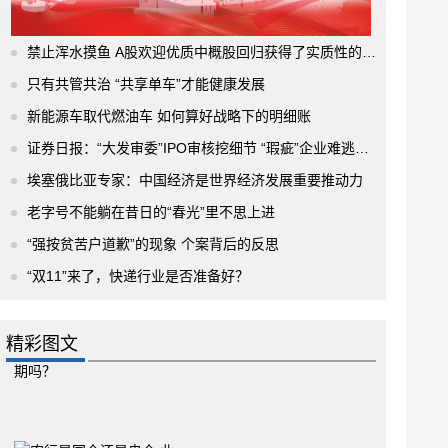
禁止浑水摸鱼 A股欢迎优质中概股回归获得了实质性的进展
只有共管共治 “共享单车”才能健康发展
新能源车取代燃油车 如何算好战略下的明细账
证券日报：“大发审委”IPO审核挖细节 “瑕疵”企业难逃法眼
埃塞俄比亚专家：中国经济是世界经济发展重要推动力
老字号不能躺在昔日的“春光”里不思上进
“强按贫苦户道歉”的现象 个案背后的反思
“双11”来了，快递行业是否准备好？
精彩图文