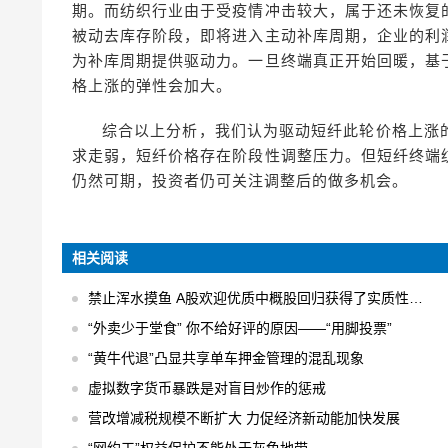
期。而纺织行业由于受疫情冲击较大，属于还未恢复
被动去库存阶段，即将进入主动补库周期，企业的利
为补库周期提供驱动力。一旦终端真正开始回暖，基
格上涨的弹性会加大。
综合以上分析，我们认为驱动短纤此轮价格上涨
求走弱，短纤价格存在阶段性调整压力。但短纤终端
仍然可期，投资者仍可关注调整后的做多机会。
相关阅读
禁止浑水摸鱼 A股欢迎优质中概股回归获得了实质性的进展
“外卖少于堂食” 你不给好评的原因——“用脚投票”
“黄牛代退”凸显共享单车押金管理的混乱现象
虚拟数字货币暴跌是对盲目炒作的惩戒
营改增减税规模不断扩大 力促经济新动能加快发展