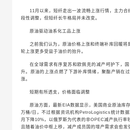
11月以来，短纤走出一波流畅上涨行情，主力合
段性调整，但短纤长牛格局并未改变。
原油驱动油系化工品上涨
之前我们认为，原油价格上涨和终端补库回暖将
轮上涨更多受益于油价的抬升。
在全球需求有序复苏和欧佩克的减产呵护下，国
升。原油的上涨点燃了下游补库情绪，聚酯产销在过
涨。
短期有所透支，价格面临调整
原油方面，最新EIA数据显示，美国商业原油库存环
万桶/日，不过根据资讯机构PetroLogistics统
月下降10%，以俄罗斯为代表的非OPEC减产执行率较
且随着油价中枢上移，减产成员国的增产需求会愈发