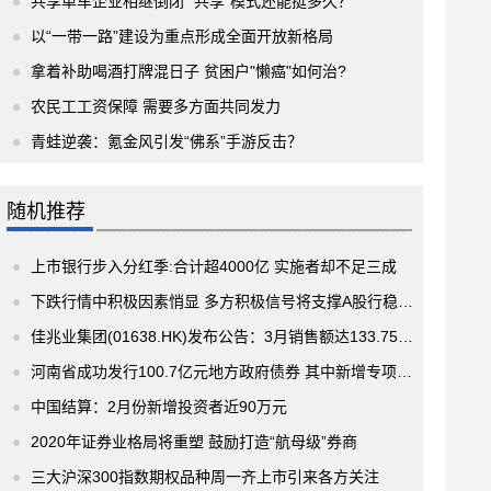
共享单车企业相继倒闭 “共享”模式还能挺多久？
以“一带一路”建设为重点形成全面开放新格局
拿着补助喝酒打牌混日子 贫困户"懒癌"如何治?
农民工工资保障 需要多方面共同发力
青蛙逆袭：氪金风引发“佛系”手游反击？
随机推荐
上市银行步入分红季:合计超4000亿 实施者却不足三成
下跌行情中积极因素悄显 多方积极信号将支撑A股行稳致远
佳兆业集团(01638.HK)发布公告：3月销售额达133.75亿元
河南省成功发行100.7亿元地方政府债券 其中新增专项债券63.5亿元
中国结算：2月份新增投资者近90万元
2020年证券业格局将重塑 鼓励打造“航母级”券商
三大沪深300指数期权品种周一齐上市引来各方关注