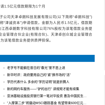
请1.5亿元借款期限为1个月
司控股子公司天津卓朗科技发展有限公司(以下简称“卓朗科技”)
“津诚资本”)申请借款，金额为人民币1.5亿元，借款期
的江西卓朗数字科技有限公司76%股权为该笔借款业务提
企业管理合伙企业(有限合伙)、天津卓创众城企业管理合
股权为该笔借款业务提供质押担保。
老字号不能躺在昔日的“春光”里不思上进
新华时评：政府要用自己的“紧”换市场的“活”
学历代表什么 多余的“学历证明”就是折腾人
新的网约车服务——“驴的出行” 讲规矩才能有续集
亚洲基础设施投资银行第一笔对华投资 惠及中国民生工程
“入摩第二步”将撬动MSCI跟踪基金 有望带来600亿元国内增量资金