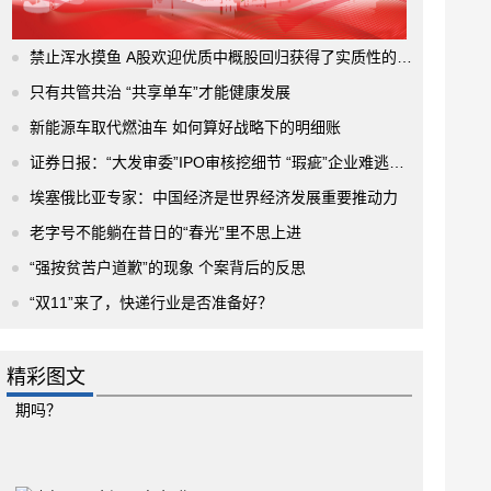
禁止浑水摸鱼 A股欢迎优质中概股回归获得了实质性的进展
只有共管共治 “共享单车”才能健康发展
新能源车取代燃油车 如何算好战略下的明细账
证券日报：“大发审委”IPO审核挖细节 “瑕疵”企业难逃法眼
埃塞俄比亚专家：中国经济是世界经济发展重要推动力
老字号不能躺在昔日的“春光”里不思上进
“强按贫苦户道歉”的现象 个案背后的反思
“双11”来了，快递行业是否准备好？
精彩图文