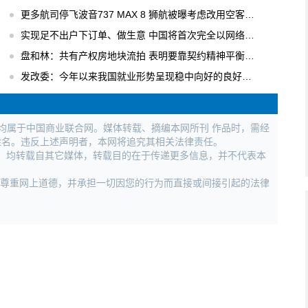
更多航司停飞波音737 MAX 8 狮航被曝考虑改用空客飞机
实现足不出户下订单、做生意 中国将首次完全以网络形式举办广交会
盘和林：共有产权房地块流拍 表明要靠契约精神平衡各方利益
发改委：今年以来我国就业形势呈现稳中向好的良好局面
权均属于中国商业联合网。媒体转载、摘编本网所刊 作品时，需经
姓名。违反上述声明者，本网将追究其相关法律责任。
作品，均转载自其它媒体，转载目的在于传递更多信息，并不代表本
，尊重网上道德，并承担一切因您的行为而直接或间接引起的法律