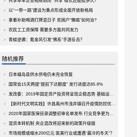
共享单车企业相继倒闭 “共享”模式还能挺多久？
以“一带一路”建设为重点形成全面开放新格局
拿着补助喝酒打牌混日子 贫困户"懒癌"如何治?
农民工工资保障 需要多方面共同发力
青蛙逆袭：氪金风引发“佛系”手游反击？
随机推荐
日本福岛县供水供电仍未完全恢复
国常会15天两提“提前下达额度” 发行进度达85.8%
发改委：2019年固定资产投资将呈现企稳态势 基础设施投资有望中速增
【新时代文明实践】许昌禹州市浅井镇召开疫情防控优秀志愿者表彰会
2020年国家医保目录调整初审名单发布 行业竞争更为复杂
混资本转机制 央企混改将迎来新的政策升级版
市场规模或缩水200亿元 医美行业或遭遇“最冷的冬天”？