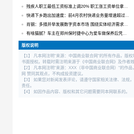
残疾人职工最低工资标准上调20% 职工涨工资单位拿补贴
快递下乡跑出加速度：前4月农村快递业务量增速超过30% 日均快件处理量达1.6亿件
肖钢：多措并举发展数字资本市场 围绕实体经济需求进行数字化创新
有啥猫腻？车主在郑州保时捷中心为爱车做保养后凭空出现大修记录
版权说明
【1】 凡本网注明"来源：中国商业联合网"的所有作品，版
书面授权。转载时需注明来源于《中国商业联合网》及作者
【2】 凡本网注明"来源：XXX（非中国商业联合网）"的
网 赞同其观点，不构成投资建议。
【3】 如果您对新闻发表评论，请遵守国家相关法律、法规
责任。
【4】 如因作品内容、版权和其它问题需要同本网联系的。