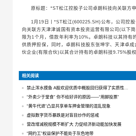
原标题：*ST松江控股子公司卓朗科技向关联方申
1月19日丨*ST松江(600225.SH)公布，公
向关联方天津津诚国有资本投资运营有限公司(以下简称
限为1个月，借款年利率为10%。卓朗科技以其持有
供质押担保，同时，卓朗科技股东张坤宇、天津卓成
伙企业(有限合伙)以其合计持有的卓朗科技9.75%
相关阅读
禁止浑水摸鱼 A股欢迎优质中概股回归获得了实质性的进展
“外卖少于堂食” 你不给好评的原因——“用脚投票”
“黄牛代退”凸显共享单车押金管理的混乱现象
虚拟数字货币暴跌是对盲目炒作的惩戒
营改增减税规模不断扩大 力促经济新动能加快发展
“网约工”权益保护不能处于灰色地带