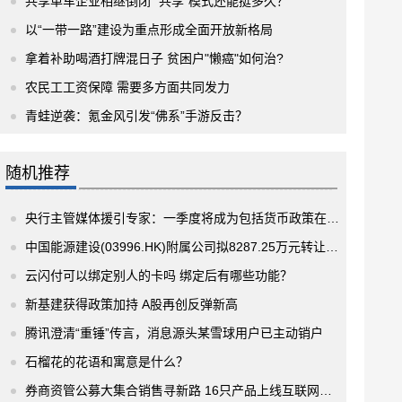
共享单车企业相继倒闭 “共享”模式还能挺多久？
以“一带一路”建设为重点形成全面开放新格局
拿着补助喝酒打牌混日子 贫困户"懒癌"如何治?
农民工工资保障 需要多方面共同发力
青蛙逆袭：氪金风引发“佛系”手游反击？
随机推荐
央行主管媒体援引专家：一季度将成为包括货币政策在内不少宏观政策的操作窗口
中国能源建设(03996.HK)附属公司拟8287.25万元转让标的股权
云闪付可以绑定别人的卡吗 绑定后有哪些功能？
新基建获得政策加持 A股再创反弹新高
腾讯澄清“重锤”传言，消息源头某雪球用户已主动销户
石榴花的花语和寓意是什么？
券商资管公募大集合销售寻新路 16只产品上线互联网平台