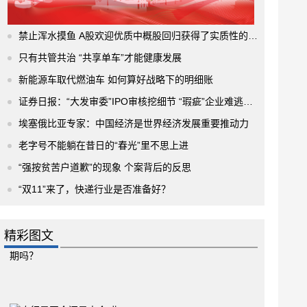
禁止浑水摸鱼 A股欢迎优质中概股回归获得了实质性的进展
只有共管共治 “共享单车”才能健康发展
新能源车取代燃油车 如何算好战略下的明细账
证券日报：“大发审委”IPO审核挖细节 “瑕疵”企业难逃法眼
埃塞俄比亚专家：中国经济是世界经济发展重要推动力
老字号不能躺在昔日的“春光”里不思上进
“强按贫苦户道歉”的现象 个案背后的反思
“双11”来了，快递行业是否准备好？
精彩图文