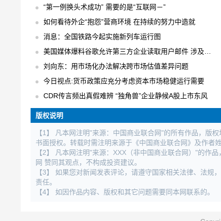
“第一例换头术成功” 需要的是“互联网－”
如何看待外企“抱怨”营商环境 在持续的努力中造就
消息：全国铁路今起实施新列车运行图
美国媒体爆料谷歌允许第三方企业读取用户邮件 涉及用户数以百万计
刘向东：用市场化办法解决跨市场估值差异问题
今日视点:货币政策应充分考虑资本市场稳健运行需要
CDR传言频出真假难辨 “独角兽”企业静候A股上市东风
版权说明
【1】 凡本网注明"来源：中国商业联合网"的所有作品，版
书面授权。转载时需注明来源于《中国商业联合网》及作者
【2】 凡本网注明"来源：XXX（非中国商业联合网）"的
网 赞同其观点，不构成投资建议。
【3】 如果您对新闻发表评论，请遵守国家相关法律、法规
责任。
【4】 如因作品内容、版权和其它问题需要同本网联系的。