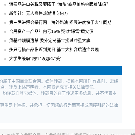
消费品进口关税又要降了 “海淘”商品价格会跟着降吗？
新华社：无人零售热潮涌向何方
第三届进博会举行网上海外路演 招展进度快于去年同期
合晟资产一产品年内亏15% 疑似“踩雷”盾安债
货基冲规模遭禁 委外定制基金接过冲量大旗
多只亏损产品临近到期日 基金大扩容后遗症显现
大学生兼职“网红”没那么“美”
权均属于中国商业联合网。媒体转载、摘编本网所刊 作品时，需经
姓名。违反上述声明者，本网将追究其相关法律责任。
作品，均转载自其它媒体，转载目的在于传递更多信息，并不代表本
，尊重网上道德，并承担一切因您的行为而直接或间接引起的法律