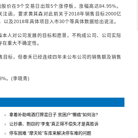
股价在9个交易日出现5个涨停板，涨幅高达84.95%。
关注函，要求黄其森对此前关于2018年销售目标2000亿
%，以及2018年具体项目入市30个等具体数据给出说法。
森本人对公司发展的目标和愿景，不构成公司、公司实际
存在重大不确定性。
销售目标，但泰禾已经连续四年未公布公司的销售额及销售
8%。(李晓青)
拿着补助喝酒打牌混日子 贫困户"懒癌"如何治?
让抄袭、剽窃的“李鬼”真正得不偿失才是真胜诉
停车困难 “摩天轮”车库来解决停车难的问题