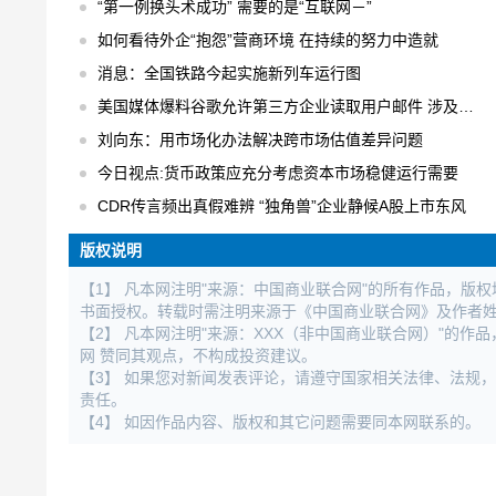
“第一例换头术成功” 需要的是“互联网－”
如何看待外企“抱怨”营商环境 在持续的努力中造就
消息：全国铁路今起实施新列车运行图
美国媒体爆料谷歌允许第三方企业读取用户邮件 涉及用户数以百万计
刘向东：用市场化办法解决跨市场估值差异问题
今日视点:货币政策应充分考虑资本市场稳健运行需要
CDR传言频出真假难辨 “独角兽”企业静候A股上市东风
版权说明
【1】 凡本网注明"来源：中国商业联合网"的所有作品，版
书面授权。转载时需注明来源于《中国商业联合网》及作者
【2】 凡本网注明"来源：XXX（非中国商业联合网）"的
网 赞同其观点，不构成投资建议。
【3】 如果您对新闻发表评论，请遵守国家相关法律、法规
责任。
【4】 如因作品内容、版权和其它问题需要同本网联系的。