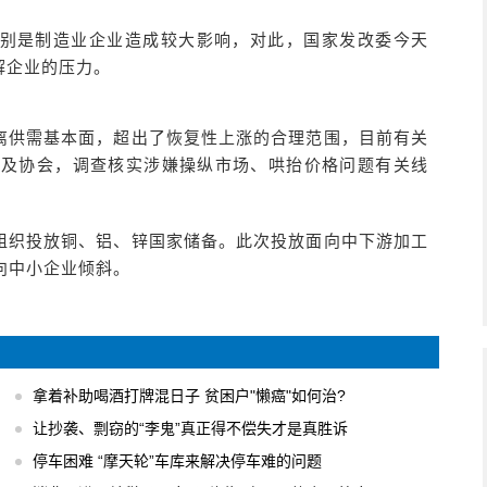
别是制造业企业造成较大影响，对此，国家发改委今天
解企业的压力。
离供需基本面，超出了恢复性上涨的合理范围，目前有关
业及协会，调查核实涉嫌操纵市场、哄抬价格问题有关线
组织投放铜、铝、锌国家储备。此次投放面向中下游加工
向中小企业倾斜。
拿着补助喝酒打牌混日子 贫困户"懒癌"如何治?
让抄袭、剽窃的“李鬼”真正得不偿失才是真胜诉
停车困难 “摩天轮”车库来解决停车难的问题