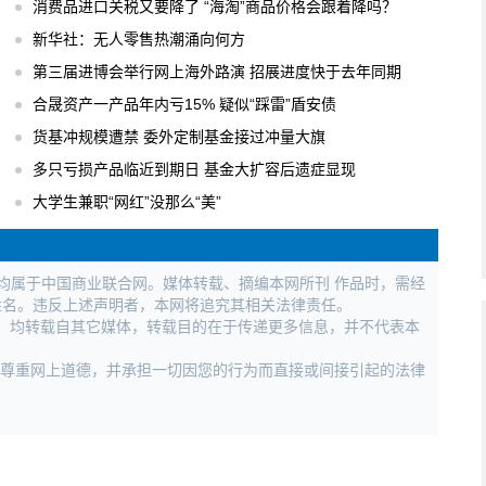
消费品进口关税又要降了 “海淘”商品价格会跟着降吗？
新华社：无人零售热潮涌向何方
第三届进博会举行网上海外路演 招展进度快于去年同期
合晟资产一产品年内亏15% 疑似“踩雷”盾安债
货基冲规模遭禁 委外定制基金接过冲量大旗
多只亏损产品临近到期日 基金大扩容后遗症显现
大学生兼职“网红”没那么“美”
权均属于中国商业联合网。媒体转载、摘编本网所刊 作品时，需经
姓名。违反上述声明者，本网将追究其相关法律责任。
作品，均转载自其它媒体，转载目的在于传递更多信息，并不代表本
，尊重网上道德，并承担一切因您的行为而直接或间接引起的法律