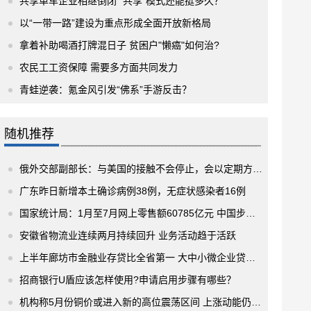
共享单车企业相继倒闭 “共享”模式还能挺多久？
以“一带一路”建设为重点形成全面开放新格局
拿着补助喝酒打牌混日子 贫困户"懒癌"如何治?
农民工工资保障 需要多方面共同发力
青蛙逆袭：氪金风引发“佛系”手游反击？
随机推荐
俄外交部副部长：与美国的接触不会停止，会以定期方式继续进行
广东昨日新增本土确诊病例38例，无症状感染者16例
国家统计局：1月至7月网上零售额60785亿元 中国步入"零时差消费"时代
安徽省物流业连续两月持续回升 业务活动趋于活跃
上半年廊坊市金融业存贷比全省第一 大中小微企业贷款余额共计3002亿元
招商银行U盾应该怎样使用?申请启用步骤有哪些？
机构称5月份铜价或进入新的高位震荡区间 上涨动能仍旧充足