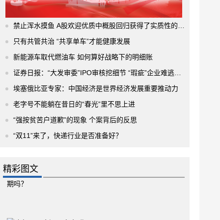
禁止浑水摸鱼 A股欢迎优质中概股回归获得了实质性的进展
只有共管共治 “共享单车”才能健康发展
新能源车取代燃油车 如何算好战略下的明细账
证券日报：“大发审委”IPO审核挖细节 “瑕疵”企业难逃法眼
埃塞俄比亚专家：中国经济是世界经济发展重要推动力
老字号不能躺在昔日的“春光”里不思上进
“强按贫苦户道歉”的现象 个案背后的反思
“双11”来了，快递行业是否准备好？
精彩图文