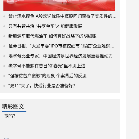
禁止浑水摸鱼 A股欢迎优质中概股回归获得了实质性的进展
只有共管共治 “共享单车”才能健康发展
新能源车取代燃油车 如何算好战略下的明细账
证券日报：“大发审委”IPO审核挖细节 “瑕疵”企业难逃法眼
埃塞俄比亚专家：中国经济是世界经济发展重要推动力
老字号不能躺在昔日的“春光”里不思上进
“强按贫苦户道歉”的现象 个案背后的反思
“双11”来了，快递行业是否准备好？
精彩图文