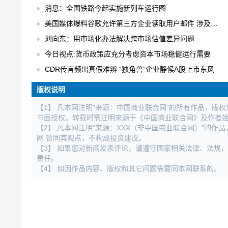
消息：全国铁路今起实施新列车运行图
美国媒体爆料谷歌允许第三方企业读取用户邮件 涉及用户数以百万计
刘向东：用市场化办法解决跨市场估值差异问题
今日视点:货币政策应充分考虑资本市场稳健运行需要
CDR传言频出真假难辨 “独角兽”企业静候A股上市东风
版权说明
【1】 凡本网注明"来源：中国商业联合网"的所有作品，版
书面授权。转载时需注明来源于《中国商业联合网》及作者
【2】 凡本网注明"来源：XXX（非中国商业联合网）"的
网 赞同其观点，不构成投资建议。
【3】 如果您对新闻发表评论，请遵守国家相关法律、法规
责任。
【4】 如因作品内容、版权和其它问题需要同本网联系的。