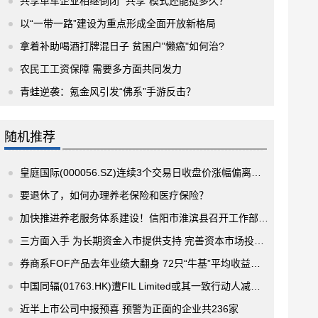
共享单车企业相继倒闭 “共享”模式还能挺多久？
以“一带一路”建设为重点形成全面开放新格局
拿着补助喝酒打牌混日子 贫困户"懒癌"如何治?
农民工工资保障 需要多方面共同发力
青蛙逆袭：氪金风引发“佛系”手游反击？
随机推荐
皇庭国际(000056.SZ)连续3个交易日收盘价涨幅偏离值累计超过20%
要退休了，如何办理养老保险和医疗保险？
加快推进养老服务体系建设！信阳市淮滨县召开工作部署会议
三方面入手 为长期资金入市提供支持 完善资本市场投资者结构
券商系FOF产品去年业绩大翻身 72只“牛基”平均收益率超过15%
中国同辐(01763.HK)遭FIL Limited或其一致行动人减持19.44万股 涉资约532.5万港元
近半上市公司中报预喜 预警为正面的企业共236家