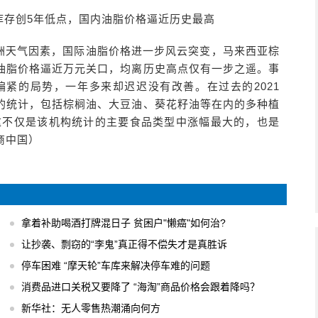
库存创5年低点，国内油脂价格逼近历史最高
洲天气因素，国际油脂价格进一步风云突变，马来西亚棕
油脂价格逼近万元关口，均离历史高点仅有一步之遥。事
偏紧的局势，一年多来却迟迟没有改善。在过去的2021
的统计，包括棕榈油、大豆油、葵花籽油等在内的多种植
8%，这不仅是该机构统计的主要食品类型中涨幅最大的，也是
商中国）
拿着补助喝酒打牌混日子 贫困户"懒癌"如何治?
让抄袭、剽窃的“李鬼”真正得不偿失才是真胜诉
停车困难 “摩天轮”车库来解决停车难的问题
消费品进口关税又要降了 “海淘”商品价格会跟着降吗？
新华社：无人零售热潮涌向何方