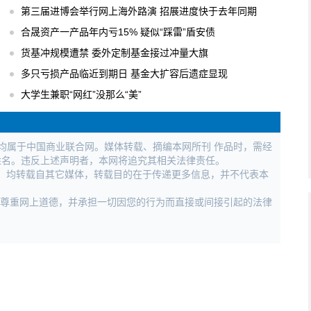
第三届进博会举行网上海外路演 招展进度快于去年同期
合晟资产一产品年内亏15% 疑似“踩雷”盾安债
货基冲规模遭禁 委外定制基金接过冲量大旗
多只亏损产品临近到期日 基金大扩容后遗症显现
大学生兼职“网红”没那么“美”
权均属于中国商业联合网。媒体转载、摘编本网所刊 作品时，需经
姓名。违反上述声明者，本网将追究其相关法律责任。
作品，均转载自其它媒体，转载目的在于传递更多信息，并不代表本
，尊重网上道德，并承担一切因您的行为而直接或间接引起的法律