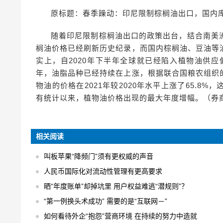
原标题：春季躁动：印尼限制棕榈油出口，国内
随着印尼限制棕榈油出口的政策出台，结合南美
榈油价格已经刷新历史纪录，而国内棕榈油、豆油等
实上，自2020年下半年全球就已经陷入植物油供应
年，油脂品种已经持续在上涨，根据联合国粮农组织
物油的价格在2021年较2020年水平上涨了65.
有统计以来，植物油价格出现的最大年度增幅。（券
相关阅读
叫板苹果“降频门”须有更权威的声音
人民币国际化对流动性管理有更高要求
晒“年度账单”却掉坑里 用户权益难逃“潜规则”？
“第一例换头术成功” 需要的是“互联网－”
如何看待外企“抱怨”营商环境 在持续的努力中造就