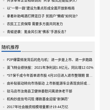
共享单车企业相继倒闭 “共享”模式还能挺多久？
以“一带一路”建设为重点形成全面开放新格局
拿着补助喝酒打牌混日子 贫困户"懒癌"如何治?
农民工工资保障 需要多方面共同发力
青蛙逆袭：氪金风引发“佛系”手游反击？
随机推荐
P2P爆雷频发背后的危与机：进一步是上市、退一步跑路
英飞特业绩快报：2021年净利润1.8亿元，同比增12.02%
*ST保千成今年首单退市股 4月10日进入退市整理期 曾虚增估值2.73亿
由补贴驱动转向市场驱动 上市新能源车企表现良好成为资本市场追逐宠儿
驻马店市汝南县卫健体委慰问离退休老干部
机构抄底信号闪现 爆款基金迎接“新弹药”
2017年社会融资规模增量累计19.44万亿