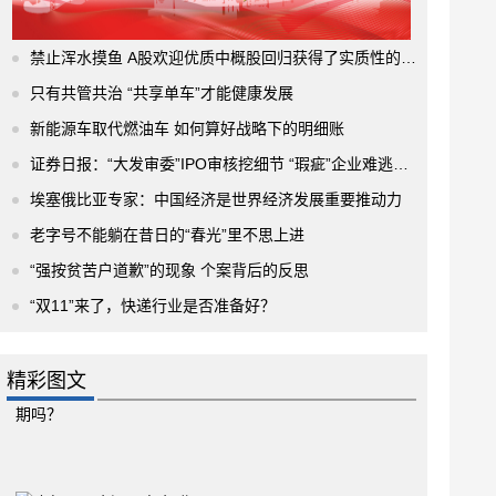
禁止浑水摸鱼 A股欢迎优质中概股回归获得了实质性的进展
只有共管共治 “共享单车”才能健康发展
新能源车取代燃油车 如何算好战略下的明细账
证券日报：“大发审委”IPO审核挖细节 “瑕疵”企业难逃法眼
埃塞俄比亚专家：中国经济是世界经济发展重要推动力
老字号不能躺在昔日的“春光”里不思上进
“强按贫苦户道歉”的现象 个案背后的反思
“双11”来了，快递行业是否准备好？
精彩图文