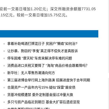
较前一交易日增加1.20亿元；深交所融资余额报7731.05
.15亿元，较前一交易日增加15.75亿元。
拿着补助喝酒打牌混日子 贫困户"懒癌"如何治?
让抄袭、剽窃的“李鬼”真正得不偿失才是真胜诉
停车困难 “摩天轮”车库来解决停车难的问题
消费品进口关税又要降了 “海淘”商品价格会跟着降吗？
新华社：无人零售热潮涌向何方
第三届进博会举行网上海外路演 招展进度快于去年同期
合晟资产一产品年内亏15% 疑似“踩雷”盾安债
货基冲规模遭禁 委外定制基金接过冲量大旗
多只亏损产品临近到期日 基金大扩容后遗症显现