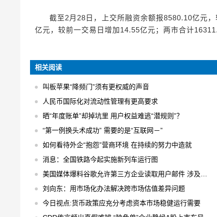
截至2月28日，上交所融资余额报8580.10亿元，
亿元，较前一交易日增加14.55亿元；两市合计16311
相关阅读
叫板苹果“降频门”须有更权威的声音
人民币国际化对流动性管理有更高要求
晒“年度账单”却掉坑里 用户权益难逃“潜规则”？
“第一例换头术成功” 需要的是“互联网－”
如何看待外企“抱怨”营商环境 在持续的努力中造就
消息：全国铁路今起实施新列车运行图
美国媒体爆料谷歌允许第三方企业读取用户邮件 涉及用户数以百万计
刘向东：用市场化办法解决跨市场估值差异问题
今日视点:货币政策应充分考虑资本市场稳健运行需要