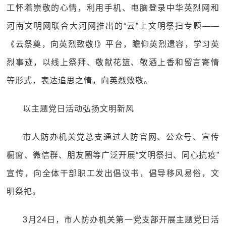
工怀着崇敬的心情，利用手机、电脑登录中华英烈网和
河南文明网联合大河网推出的“云”上文明祭扫专题——
《云祭奠，向英烈致敬!》平台，瞻仰英烈遗容，学习英
烈事迹，以线上祭拜、敬献花篮、敬酒上香和留言寄情
等形式，表达追思之情，向英烈致敬。
以主题党日活动弘扬文明新风
市人防办机关党总支通过人防官网、公众号、宣传
橱窗、微信群、朋友圈等广泛开展“文明祭扫、同心抗疫”
宣传，向全体干部职工发出倡议书，倡导移风易俗，文
明祭祀。
3月24日，市人防办机关第一党支部开展主题党日活