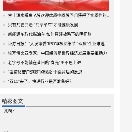
禁止浑水摸鱼 A股欢迎优质中概股回归获得了实质性的进展
只有共管共治 “共享单车”才能健康发展
新能源车取代燃油车 如何算好战略下的明细账
证券日报：“大发审委”IPO审核挖细节 “瑕疵”企业难逃法眼
埃塞俄比亚专家：中国经济是世界经济发展重要推动力
老字号不能躺在昔日的“春光”里不思上进
“强按贫苦户道歉”的现象 个案背后的反思
“双11”来了，快递行业是否准备好？
精彩图文