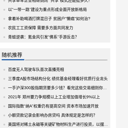
共享单车企业相继倒闭 “共享”模式还能挺多久？
以“一带一路”建设为重点形成全面开放新格局
拿着补助喝酒打牌混日子 贫困户"懒癌"如何治?
农民工工资保障 需要多方面共同发力
青蛙逆袭：氪金风引发“佛系”手游反击？
随机推荐
百度无人驾驶车队首次直播亮相
三季度A股市场结构分化 绩优基金经理看好优质行业龙头
一手沪深300股指期货要多少钱？看完这些交易细则你就懂了
2021年 郑州要力争规模以上工业增加值增长9%以上
国际指数“纳A”权重仍有提高空间 资本市场加速开放
小额贷款记录会影响办房贷吗 具体规定是怎样的？
美国将对稀土永磁等关键矿物材料生产进行投资，以摆脱供应链依赖