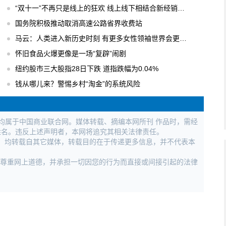
“双十一”不再只是线上的狂欢 线上线下相结合新经销模式
国务院积极推动取消高速公路省界收费站
马云：人类进入新历史时刻 有更多女性领袖世界会更美好
怀旧食品火爆更像是一场“复辟”闹剧
纽约股市三大股指28日下跌 道指跌幅为0.04%
钱从哪儿来？警惕乡村“淘金”的系统风险
权均属于中国商业联合网。媒体转载、摘编本网所刊 作品时，需经
姓名。违反上述声明者，本网将追究其相关法律责任。
作品，均转载自其它媒体，转载目的在于传递更多信息，并不代表本
，尊重网上道德，并承担一切因您的行为而直接或间接引起的法律