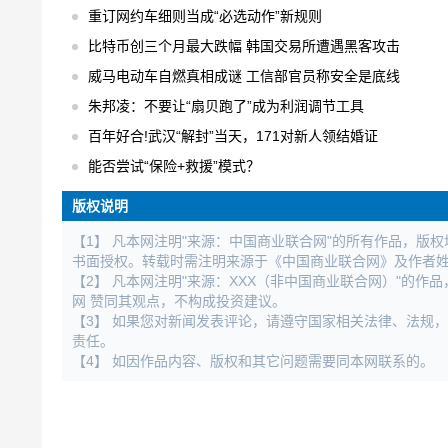
重订网约车细则当成“必选动作”新规则
比特币创三个月最大跌幅 韩国交易所遭遇黑客攻击
威马电动车自燃真相成谜 工信部官员称安全是底线
朱邦凌：不要让“扇贝跑了”成为利润调节工具
百年好合!武汉“解封”当天，171对新人领结婚证
能否尝试“保险+救援”模式？
版权说明
【1】 凡本网注明"来源：中国商业联合网"的所有作品，版
书面授权。转载时需注明来源于《中国商业联合网》及作者
【2】 凡本网注明"来源：XXX（非中国商业联合网）"的
网 赞同其观点，不构成投资建议。
【3】 如果您对新闻发表评论，请遵守国家相关法律、法规
责任。
【4】 如因作品内容、版权和其它问题需要同本网联系的。