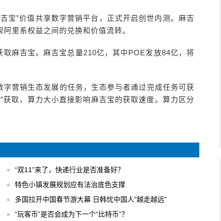
麻吉宝”价值共享数字营销平台，正式开启创世内测。麻吉
现阿里系权益之间的兑换和价值流转。
获取麻吉宝。麻吉宝总量210亿，其中POE发放84亿，将
数字营销生态发展的任务，生态参与者通过完成任务可获
务”获取，算力大小直接影响麻吉宝的获取速度。算力区分
“双11”来了，快递行业是否准备好？
特色小镇发展规划应有法治底色支撑
多国拉开中国春节游大幕 日韩忧中国人"越走越远"
“玩客币”是否会成为下一个“比特币”？