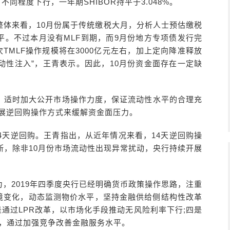
有不同程度下行，一年期SHIBOR持平于3.048%。
整体来看，10月份属于传统缴税大月，分析人士预估缴税
份水平。不过本月没有MLF到期，而9月份地方专项债发行完
次TMLF操作规模将在3000亿元左右，加上定向降准释放
流动性注入”，王青表示。因此，10月份资金面存在一定缺
，适时加大公开市场操作力度，保证流动性水平的合理充
开展逆回购操作方式来缓解资金面压力。
4天逆回购。王青指出，从近年情况来看，14天逆回购操
断，除非10月份市场流动性出现异常扰动，央行持续开展
，2019年四季度央行已经明确货币政策操作思路，注重
环境变化，动态监测物价水平，坚持金融供给侧结构性改革
是通过LPR改革，以市场化手段推动无风险利率下行;四是
放，通过加强竞争改善金融服务水平。