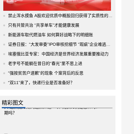
禁止浑水摸鱼 A股欢迎优质中概股回归获得了实质性的进展
只有共管共治 “共享单车”才能健康发展
新能源车取代燃油车 如何算好战略下的明细账
证券日报：“大发审委”IPO审核挖细节 “瑕疵”企业难逃法眼
埃塞俄比亚专家：中国经济是世界经济发展重要推动力
老字号不能躺在昔日的“春光”里不思上进
“强按贫苦户道歉”的现象 个案背后的反思
“双11”来了，快递行业是否准备好？
精彩图文