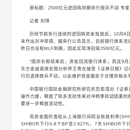
原标题：2500亿元逆回购到期央行按兵不动 专
记者 刘琪
历经节前央行连续的逆回购资金投放后，10月8
未作出对冲举措，据央行公告显示，目前银行体系流
昨日也没有MLF到期，因此实现净回笼2500亿元。
“国庆长假结束后，资金回流银行体系，而且9
东方金诚首席宏观分析师王青在接受《证券日报》记
行仍选择按兵不动，以此维护资金面处于合理充裕水
中国银行国际金融研究所研究员范若滢对《证券
操作力度，释放了较多流动性来对冲跨季扰动因素的
要进一步释放流动性。
而资金面的宽松从上海银行间同业拆放利率(SHIB
SHIBOR下行0.8个BP至2.627%，7天SHIBOR下行