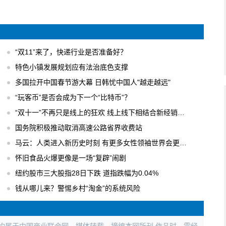
“双11”来了，快递行业是否准备好？
特色小镇发展规划应有法治底色支撑
多国拉开中国春节游大幕 日韩忧中国人"越走越远"
“玩客币”是否会成为下一个“比特币”？
“双十一”不再只是线上的狂欢 线上线下相结合新经销模式
国务院积极推动取消高速公路省界收费站
马云：人类进入新历史时刻 有更多女性领袖世界会更美好
怀旧食品火爆更像是一场“复辟”闹剧
纽约股市三大股指28日下跌 道指跌幅为0.04%
钱从哪儿来？警惕乡村“淘金”的系统风险