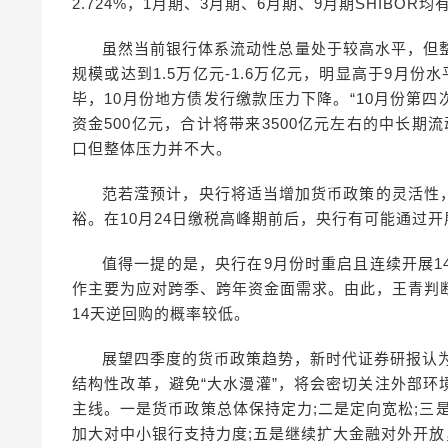
2.724%，1月期、3月期、6月期、9月期SHIBOR均
虽然当前银行体系流动性总量处于较高水平，但
规模或达到1.5万亿元-1.6万亿元，明显高于9月
毕，10月份地方债发行缴款压力下降。“10月份第四
资金500亿元，合计将带来3500亿元左右的中长期
口但整体压力并不大。
范若滢预计，央行将适当增加货币政策的灵活性
裕。在10月24日缴税高峰期前后，央行有可能通过
值得一提的是，央行在9月份时重启且连续开展1
作主要为应对跨季、跨年资金面需求。由此，王青判
14天逆回购的概率较低。
展望四季度的货币政策趋势，新时代证券研报认为
结构性改革，避免“大水漫灌”，将会密切关注外部
主线。一是货币政策总体保持定力;二是定向宽松;三
加大对中小银行支持力度;五是继续扩大金融对外开