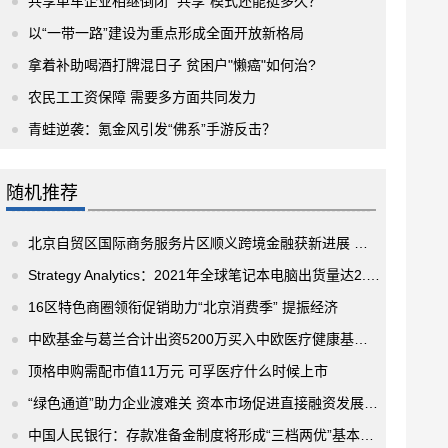
共享单车企业相继倒闭 “共享”模式还能挺多久？
以“一带一路”建设为重点形成全面开放新格局
拿着补助喝酒打牌混日子 贫困户"懒癌"如何治?
农民工工资保障 需要多方面共同发力
青蛙逆袭：氪金风引发“佛系”手游反击？
随机推荐
北京自贸区国际商务服务片区顺义跨境金融获新进展 获得7家银行签约
Strategy Analytics：2021年全球笔记本电脑出货量达2.68亿，续创历史记录
16区特色商圈领衔促销助力“北京消费季” 提振经济
中欧基金与葛兰合计出资5200万买入中欧医疗健康基金、中欧医疗创新基金
顶格申购需配市值11万元 可孚医疗什么时候上市
“绿色通道”助力企业渡难关 资本市场促进直接融资发展成效持续显现
中国人民银行：存款准备金制度将形成“三档两优”基本框架