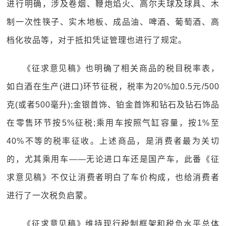
进行明确，涉及卷烟、鞭炮焰火、高尔夫球及球具、木
制一次性筷子、实木地板、成品油、啤酒、葡萄酒、高
档化妆品等，对于抵扣凭证管理也进行了规定。
《征求意见稿》也明确了相关商品的税目税率表，
如白酒在生产(进口)环节征税，税率为20%加0.5元/500
克(或者500毫升);金银首饰、铂金首饰和钻石及钻石饰品
在零售环节按5%征税;乘用车按照气缸容量，按1%至
40%不等的税率征收。上述商品，是消费者最为关切
的，尤其乘用车——无论进口车还是国产车，此番《征
求意见稿》不仅让消费者明白了车价构成，也给消费者
进行了一次税负启蒙。
《征求意见稿》维持现行税制框架和税负水平总体