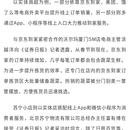
以实体商超为例，一部分依靠京东到家、美团、饿
了么等电商外卖平台提升线上订单销量，另一部分则多
通过App、小程序等线上入口大力推动到家服务。
与京东到家紧密合作的沃尔玛厦门SM店电商主管涂
越洋向《证券日报》记者透露，从春节到现在，京东到
家的订单持续增加，几乎每笔订单都会包含蔬菜生鲜。
为进一步提升拣货的效率，还专门在店内的京东到家订
单拣货区大批量储备蔬菜。热销的蔬菜被分门别类一筐
筐摆放，方便拣货员迅速挑选。
苏宁小店则以实体店搭配线上App和微信小程序为消
费者服务，北京苏宁物流有限公司总经办主任富有博在
接受《证券日报》记者采访时坦言，除了日用百货等，