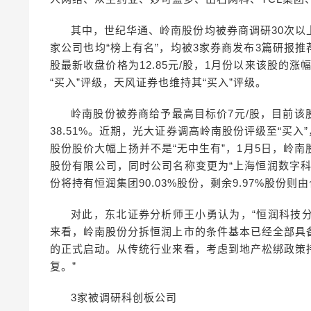
其中，世纪华通、岭南股份均被券商调研30次
家公司也均“榜上有名”，均被3家券商发布3篇研报推
股最新收盘价格为12.85元/股，1月份以来该股的涨
“买入”评级，天风证券也维持其“买入”评级。
岭南股份被券商给予最高目标价7元/股，目前该股
38.51%。近期，光大证券调高岭南股份评级至“买
股份股价大幅上扬并不是“无中生有”，1月5日，岭
股份有限公司，同时公司名称变更为“上海恒润数字
份将持有恒润集团90.03%股份，剩余9.97%股份
对此，东北证券分析师王小勇认为，“恒润科技
来看，岭南股份分拆恒润上市的条件基本已经全部具
的正式启动。从传统行业来看，考虑到地产松绑政策
复。”
3家被调研科创板公司