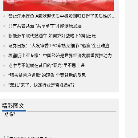
禁止浑水摸鱼 A股欢迎优质中概股回归获得了实质性的进展
只有共管共治 “共享单车”才能健康发展
新能源车取代燃油车 如何算好战略下的明细账
证券日报：“大发审委”IPO审核挖细节 “瑕疵”企业难逃法眼
埃塞俄比亚专家：中国经济是世界经济发展重要推动力
老字号不能躺在昔日的“春光”里不思上进
“强按贫苦户道歉”的现象 个案背后的反思
“双11”来了，快递行业是否准备好？
精彩图文