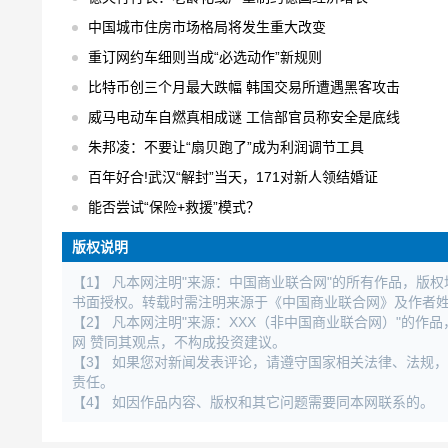
中国城市住房市场格局将发生重大改变
重订网约车细则当成“必选动作”新规则
比特币创三个月最大跌幅 韩国交易所遭遇黑客攻击
威马电动车自燃真相成谜 工信部官员称安全是底线
朱邦凌：不要让“扇贝跑了”成为利润调节工具
百年好合!武汉“解封”当天，171对新人领结婚证
能否尝试“保险+救援”模式？
版权说明
【1】 凡本网注明"来源：中国商业联合网"的所有作品，版
书面授权。转载时需注明来源于《中国商业联合网》及作者
【2】 凡本网注明"来源：XXX（非中国商业联合网）"的
网 赞同其观点，不构成投资建议。
【3】 如果您对新闻发表评论，请遵守国家相关法律、法规
责任。
【4】 如因作品内容、版权和其它问题需要同本网联系的。