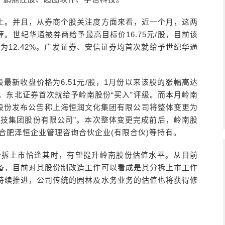
以上。并且，从券商个股关注度方面来看，近一个月，这两
荐。世纪华通被券商给予最高目标价16.75元/股，目前该
幅为12.42%。广发证券、安信证券均首次就给予世纪华通
最新收盘价格为6.51元/股，1月份以来该股的涨幅高达
入”，东北证券首次就给予岭南股份“买入”评级。而本月岭南
南股份发布公告称上海恒润文化集团有限公司将整体变更为
科技集团股份有限公司”。本次整体变更完成前后，岭南股
则由合肥泽恒企业管理咨询合伙企业(有限合伙)等持有。
分拆上市恰逢其时，有望提升岭南股份估值水平。从目前
备，目前对其股份制改造工作可以看成是其分拆上市工作
持续推进，公司传统的园林及水务业务的估值也将获得修