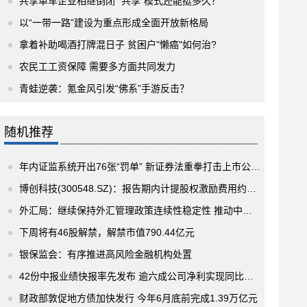
共享单车企业相继倒闭 “共享”模式还能挺多久？
以“一带一路”建设为重点形成全面开放新格局
拿着补助喝酒打牌混日子 贫困户"懒癌"如何治?
农民工工资保障 需要多方面共同发力
青蛙逆袭：氪金风引发“佛系”手游反击？
随机推荐
年内证监系统开出76张“罚单” 新证券法重拳打击上市公司财务造假
博创科技(300548.SZ)：报告期内计提股权激励费用约355万元
外汇局：继续保持外汇管理政策连续性稳定性 推动中国金融市场的对外开放
下周将有46股解禁，解禁市值790.44亿元
银保监会：有序推进高风险金融机构处置
42份中报业绩快报率先发布 逾六成公司净利实现同比增长
财政部敦促地方债加快发行 今年6月底前完成1.39万亿元