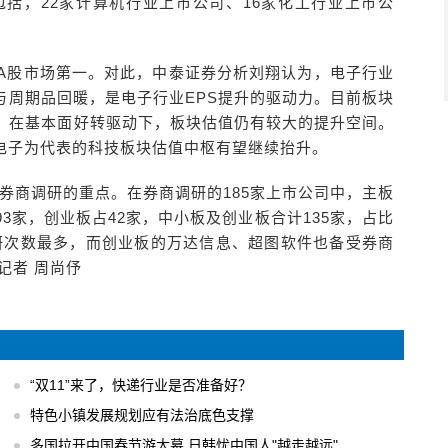
括，22家计算机行业上市公司、16家化工行业上市公
列A股市场第一。对此，中泰证券分析刘翔认为，电子行业
地与周期品回暖，是电子行业EPS提升的驱动力。目前板块
-80X，在基本面好转驱动下，板块估值仍有较大的提升空间。
电子为代表的科技板块估值中枢有望继续抬升。
券商调研的重点。在券商调研的185家上市公司中，主板
93家，创业板占42家，中小板及创业板合计135家，占比
调研次数最多，而创业板的万达信息、超图软件也备受券商
记者 周尚伃
“双11”来了，快递行业是否准备好？
特色小镇发展规划应有法治底色支撑
多国拉开中国春节游大幕 日韩忧中国人"越走越远"