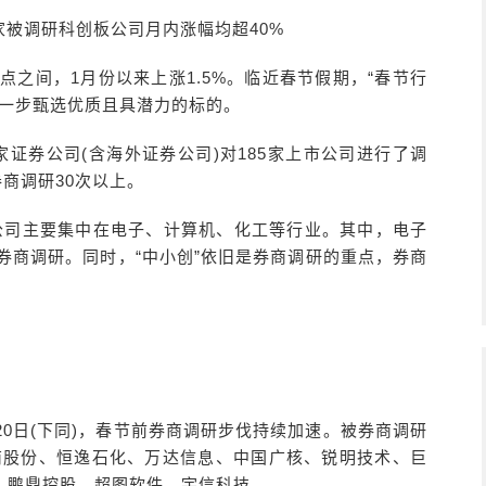
3家被调研科创板公司月内涨幅均超40%
.17点之间，1月份以来上涨1.5%。临近春节假期，“春节行
进一步甄选优质且具潜力的标的。
家证券公司(含海外证券公司)对185家上市公司进行了调
商调研30次以上。
公司主要集中在电子、计算机、化工等行业。其中，电子
券商调研。同时，“中小创”依旧是券商调研的重点，券商
20日(下同)，春节前券商调研步伐持续加速。被券商调研
岭南股份、恒逸石化、万达信息、中国广核、锐明技术、巨
、鹏鼎控股、超图软件、宇信科技。