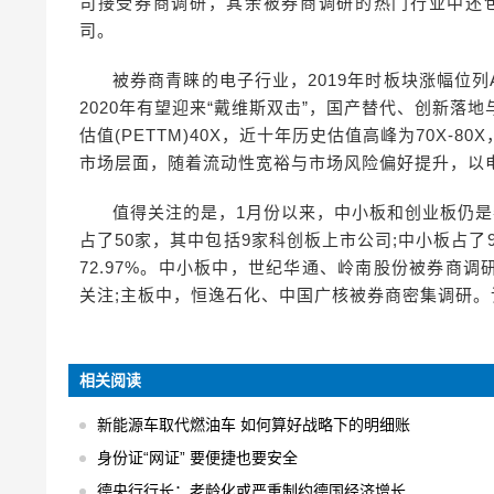
司接受券商调研，其余被券商调研的热门行业中还包
司。
被券商青睐的电子行业，2019年时板块涨幅位
2020年有望迎来“戴维斯双击”，国产替代、创新落
估值(PETTM)40X，近十年历史估值高峰为70X
市场层面，随着流动性宽裕与市场风险偏好提升，以
值得关注的是，1月份以来，中小板和创业板仍是
占了50家，其中包括9家科创板上市公司;中小板占了
72.97%。中小板中，世纪华通、岭南股份被券商
关注;主板中，恒逸石化、中国广核被券商密集调研。
相关阅读
新能源车取代燃油车 如何算好战略下的明细账
身份证“网证” 要便捷也要安全
德央行行长：老龄化或严重制约德国经济增长