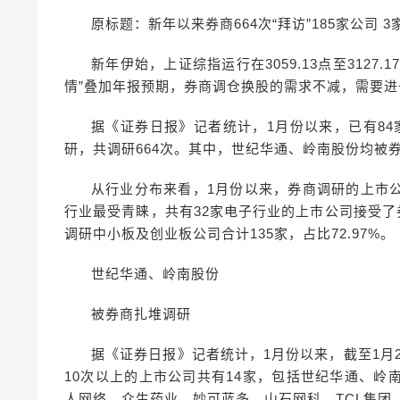
原标题：新年以来券商664次“拜访”185家公司 
新年伊始，上证综指运行在3059.13点至3127
情”叠加年报预期，券商调仓换股的需求不减，需要
据《证券日报》记者统计，1月份以来，已有84
研，共调研664次。其中，世纪华通、岭南股份均被券
从行业分布来看，1月份以来，券商调研的上市
行业最受青睐，共有32家电子行业的上市公司接受了
调研中小板及创业板公司合计135家，占比72.97%。
世纪华通、岭南股份
被券商扎堆调研
据《证券日报》记者统计，1月份以来，截至1月
10次以上的上市公司共有14家，包括世纪华通、
人网络、众生药业、妙可蓝多、山石网科、TCL集团