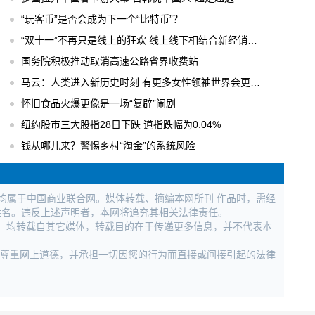
“玩客币”是否会成为下一个“比特币”？
“双十一”不再只是线上的狂欢 线上线下相结合新经销模式
国务院积极推动取消高速公路省界收费站
马云：人类进入新历史时刻 有更多女性领袖世界会更美好
怀旧食品火爆更像是一场“复辟”闹剧
纽约股市三大股指28日下跌 道指跌幅为0.04%
钱从哪儿来？警惕乡村“淘金”的系统风险
权均属于中国商业联合网。媒体转载、摘编本网所刊 作品时，需经
姓名。违反上述声明者，本网将追究其相关法律责任。
作品，均转载自其它媒体，转载目的在于传递更多信息，并不代表本
，尊重网上道德，并承担一切因您的行为而直接或间接引起的法律