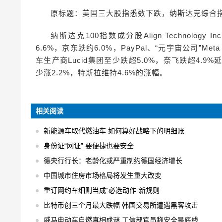
原标题：美国三大股指悉数下跌，纳斯达克综合指
纳斯达克100指数成分股Align Technology
6.6%，京东跌约6.0%，PayPal、“元宇宙公司”Meta 
车生产商Lucid集团至少跌超5.0%，奈飞跌超4.
少涨2.2%，特斯拉维持4.6%的涨幅。
相关阅读
新能源车取代燃油车 如何算好战略下的明细账
身份证“网证” 要便捷也要安全
德央行行长：老龄化或严重制约德国经济增长
中国城市住房市场格局将发生重大改变
重订网约车细则当成“必选动作”新规则
比特币创三个月最大跌幅 韩国交易所遭遇黑客攻击
威马电动车自燃真相成谜 工信部官员称安全是底线