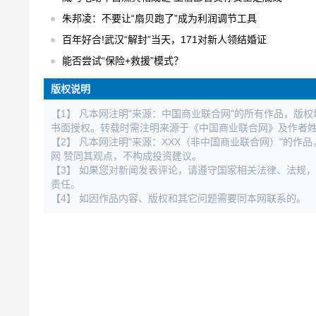
朱邦凌：不要让“扇贝跑了”成为利润调节工具
百年好合!武汉“解封”当天，171对新人领结婚证
能否尝试“保险+救援”模式？
版权说明
【1】 凡本网注明"来源：中国商业联合网"的所有作品，版
书面授权。转载时需注明来源于《中国商业联合网》及作者
【2】 凡本网注明"来源：XXX（非中国商业联合网）"的
网 赞同其观点，不构成投资建议。
【3】 如果您对新闻发表评论，请遵守国家相关法律、法规
责任。
【4】 如因作品内容、版权和其它问题需要同本网联系的。