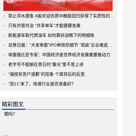
禁止浑水摸鱼 A股欢迎优质中概股回归获得了实质性的进展
只有共管共治 “共享单车”才能健康发展
新能源车取代燃油车 如何算好战略下的明细账
证券日报：“大发审委”IPO审核挖细节 “瑕疵”企业难逃法眼
埃塞俄比亚专家：中国经济是世界经济发展重要推动力
老字号不能躺在昔日的“春光”里不思上进
“强按贫苦户道歉”的现象 个案背后的反思
“双11”来了，快递行业是否准备好？
精彩图文