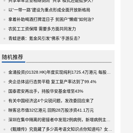
共享单车企业相继倒闭 “共享”模式还能挺多久？
以“一带一路”建设为重点形成全面开放新格局
拿着补助喝酒打牌混日子 贫困户"懒癌"如何治?
农民工工资保障 需要多方面共同发力
青蛙逆袭：氪金风引发“佛系”手游反击？
随机推荐
金涌投资(01328.HK)年度实现纯利1725.4万港元 每股基本盈利为0.15港仙
央企总体运行态势平稳 复工复产率达到了99.4%
国泰君安再出手，持股华安基金增至43%
有关中国经济这4个尖锐问题，发改委回应来了
映客总市值32亿港元 回购28万股涉资41.1万元
深圳在集中隔离的密接者中发现2例病例，新增病例主要活动轨迹涉及宝安区石岩街道
《甄嬛传》究竟藏了多少高考语文知识点你知道吗？女老师向100万粉丝力挺短视频学习