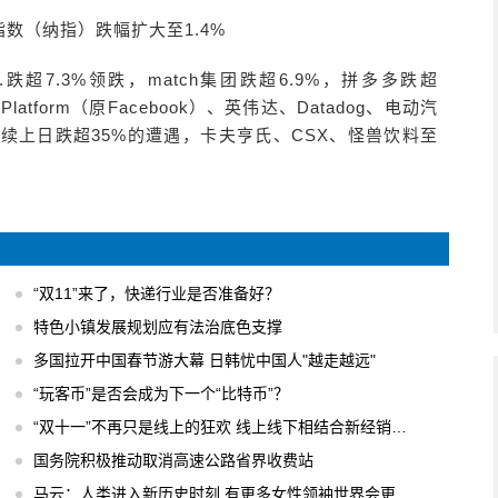
数（纳指）跌幅扩大至1.4%
 Inc.跌超7.3%领跌，match集团跌超6.9%，拼多多跌超
Platform（原Facebook）、英伟达、Datadog、电动汽
9%延续上日跌超35%的遭遇，卡夫亨氏、CSX、怪兽饮料至
“双11”来了，快递行业是否准备好？
特色小镇发展规划应有法治底色支撑
多国拉开中国春节游大幕 日韩忧中国人"越走越远"
“玩客币”是否会成为下一个“比特币”？
“双十一”不再只是线上的狂欢 线上线下相结合新经销模式
国务院积极推动取消高速公路省界收费站
马云：人类进入新历史时刻 有更多女性领袖世界会更美好