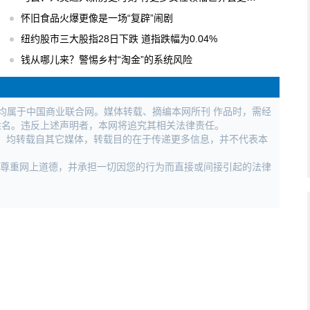
怀旧食品火爆更像是一场“复辟”闹剧
纽约股市三大股指28日下跌 道指跌幅为0.04%
钱从哪儿来？警惕乡村“淘金”的系统风险
权均属于中国商业联合网。媒体转载、摘编本网所刊 作品时，需经
姓名。违反上述声明者，本网将追究其相关法律责任。
作品，均转载自其它媒体，转载目的在于传递更多信息，并不代表本
，尊重网上道德，并承担一切因您的行为而直接或间接引起的法律