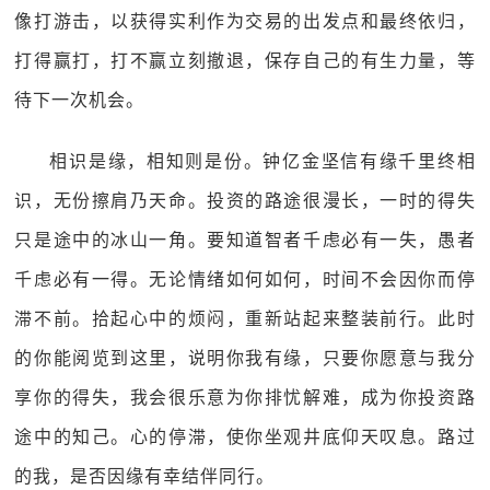
像打游击，以获得实利作为交易的出发点和最终依归，
打得赢打，打不赢立刻撤退，保存自己的有生力量，等
待下一次机会。
相识是缘，相知则是份。钟亿金坚信有缘千里终相
识，无份擦肩乃天命。投资的路途很漫长，一时的得失
只是途中的冰山一角。要知道智者千虑必有一失，愚者
千虑必有一得。无论情绪如何如何，时间不会因你而停
滞不前。拾起心中的烦闷，重新站起来整装前行。此时
的你能阅览到这里，说明你我有缘，只要你愿意与我分
享你的得失，我会很乐意为你排忧解难，成为你投资路
途中的知己。心的停滞，使你坐观井底仰天叹息。路过
的我，是否因缘有幸结伴同行。