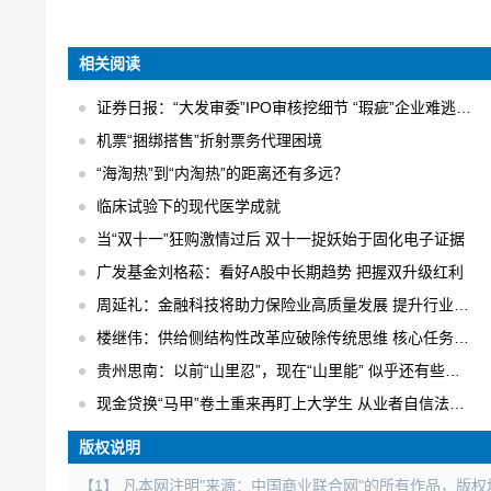
相关阅读
证券日报：“大发审委”IPO审核挖细节 “瑕疵”企业难逃法眼
机票“捆绑搭售”折射票务代理困境
“海淘热”到“内淘热”的距离还有多远？
临床试验下的现代医学成就
当“双十一”狂购激情过后 双十一捉妖始于固化电子证据
广发基金刘格菘：看好A股中长期趋势 把握双升级红利
周延礼：金融科技将助力保险业高质量发展 提升行业业务效率
楼继伟：供给侧结构性改革应破除传统思维 核心任务是“三去一降一补”
贵州思南：以前“山里忍”，现在“山里能” 似乎还有些不适应
现金贷换“马甲”卷土重来再盯上大学生 从业者自信法规完全管不着
版权说明
【1】 凡本网注明"来源：中国商业联合网"的所有作品，版