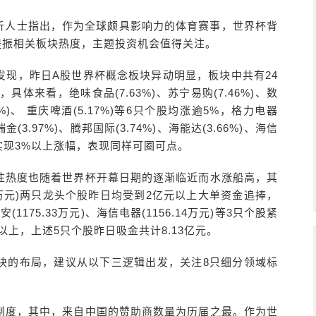
，分析人士指出，作为全球颇具影响力的体育赛事，世界杯背
提振相关板块热度，主题投资机会值得关注。
发现，昨日A股世界杯概念板块异动明显，板块中共有24
来看，绝味食品(7.63%)、苏宁易购(7.46%)、数
14%)、 重庆啤酒(5.17%)等6只个股均涨逾5%，格力电器
瑞金(3.97%)、腾邦国际(3.74%)、海能达(3.66%)、海信
也均实现3%以上涨幅，表现同样可圈可点。
注热度也随着世界杯开幕日期的逐渐临近而水涨船高，其
6.16万元)两只龙头个股昨日均受到2亿元以上大单资金追捧，
1175.33万元)、海信电器(1156.14万元)等3只个股紧
以上，上述5只个股昨日吸金共计8.13亿元。
块的布局，建议从以下三逻辑出发，关注8只细分领域标
制度，其中，来自中国的赞助商数量为历届之最。作为世