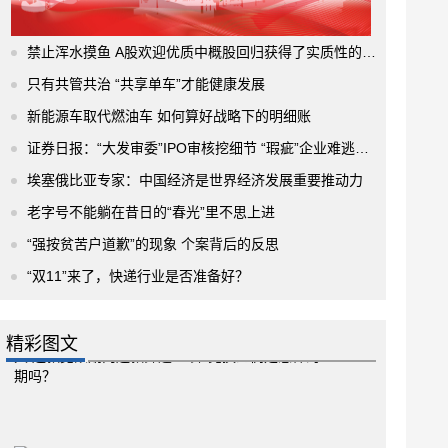
禁止浑水摸鱼 A股欢迎优质中概股回归获得了实质性的进展
只有共管共治 “共享单车”才能健康发展
新能源车取代燃油车 如何算好战略下的明细账
证券日报：“大发审委”IPO审核挖细节 “瑕疵”企业难逃法眼
埃塞俄比亚专家：中国经济是世界经济发展重要推动力
老字号不能躺在昔日的“春光”里不思上进
“强按贫苦户道歉”的现象 个案背后的反思
“双11”来了，快递行业是否准备好？
精彩图文