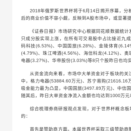
2018年俄罗斯世界杯将于6月14日揭开序幕
后的商业价值不容小觑，反映到A股市场中，或显著
《证券日报》市场研究中心根据同花顺数据统计
只成分股实现上涨，在所有可交易股中占比接近九成，具体
码科技(6.53%)、中国国旅(6.28%)、金陵体育(6.
(4.79%)、珠江啤酒(4.56%)、海信科龙(4.12%)、奥
电器(3.27%)、华帝股份(3.03%)等8只个股昨日
从资金流向来看，市场中大单资金对于板块的关
中，格力电器(53884.60万元)、苏宁易购(2161
吸金能力最为凸显，中国国旅(3497.89万元)、中信国安(
随其后，昨日大单资金净流入金额也均达到1000万元
综合梳理券商研报观点发现，对于世界杯概念板
的：
首先是赞助商方面。本届世界杯采取三级赞助商