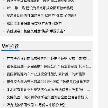
共享单车企业相继倒闭 “共享”模式还能挺多久？
以“一带一路”建设为重点形成全面开放新格局
拿着补助喝酒打牌混日子 贫困户"懒癌"如何治?
农民工工资保障 需要多方面共同发力
青蛙逆袭：氪金风引发“佛系”手游反击？
随机推荐
广东全面推行商品房预售许可证电子证照 买房可先“查询”预售许可证
银保监会进一步完善财产保险公司产品监管制度 10月1日起施行
我国新能源汽车产业规模全球领先 累计推广的新能源汽车超过了450万辆
银保监会年内开出罚单2491张 涉房贷款仍是违规重灾区
湖北省农业企业对复销信心满满 有消费者直呼要“马上下单”
文鳐集团与匈牙利摩根斯达集团签署全面战略合作协议
近九成被调研公司 12月份以来股价上涨