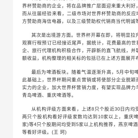
界杯赞助商的企业，将在品牌推广层面迎来重大利好
而从往届经验来看，二级市场对世界杯赞助商的反应均
方赞助商海信电器，以及三级赞助权代销商当代明诚
其次是出境游方面。世界杯开幕在即，将明显拉
观赛行程预订已经接近尾声，据统计，花费最高的世
企、旅行代理机构积极合作，开辟新的直飞航线，并
额收益，机构整理的相关标的包括已在上述方面展开
最后为啤酒板块。随着气温逐渐升高，5月中旬
此基础上，世界杯期间重点营销或将使部分企业脱颖
实力的企业，加大世界杯营销力度，有望实现品牌力
青岛啤酒、重庆啤酒等。
从机构评级方面来看，上述8只个股近30日内均受
两只个股机构看好评级家数均达到10家以上，重庆啤酒(
家)等4只个股期间均受到5家以上机构推荐，燕京啤酒
等看好评级。(王 珂)