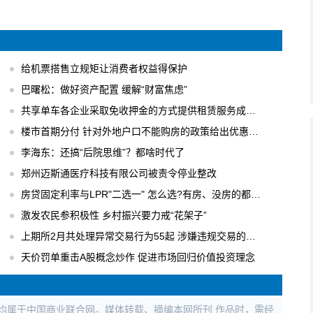
给机票搭售立规矩让消费者权益得保护
巴曙松：做好资产配置 缓解“财富焦虑”
共享单车各企业采取免收押金的方式提供租赁服务成主流
楼市首期分付 针对外地户口不能购房的政策给出优惠办法
李海东：还搞“后院思维”？都啥时代了
郑州迈斯通医疗科技有限公司被责令停业整改
房贷固定利率与LPR"二选一" 怎么选?有房、没房的都要会算
激发农民参积极性 乡村振兴要力戒“花架子”
上期所2月共处理异常交易行为55起 涉嫌违规交易的行为进行立案调查
天价罚单重击A股概念炒作 促进市场回归价值投资理念
权均属于中国商业联合网。媒体转载、摘编本网所刊 作品时，需经