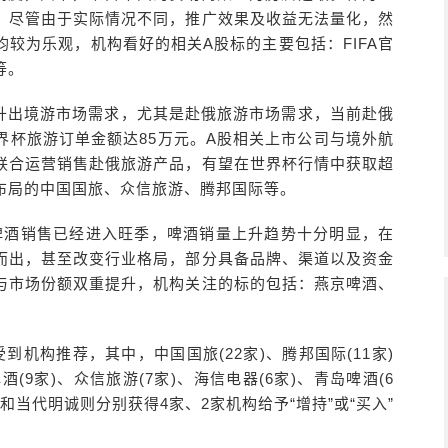
，尽管由于实际情况不同，推广效果及收益无法量化，然
较为乐观，机构看好的相关A股标的主要包括：FIFA官
等。
升出境游市场需求，尤其是赴俄旅游市场需求，当前赴俄
界杯旅游订单金额达85万元。A股相关上市公司与境外航
联合运营销售赴俄旅游产品，有望在世界杯行情中获取超
布局的中国国旅、众信旅游、腾邦国际等。
啤酒销售已经进入旺季，啤酒销量上升趋势十分明显，在
而出，甚至改变行业格局，部分具备品牌、渠道以及资金
与市场份额双重提升，机构关注的标的包括：燕京啤酒、
到机构推荐，其中，中国国旅(22家)、腾邦国际(11家)
9家)、众信旅游(7家)、海信电器(6家)、青岛啤酒(6
和当代明诚则分别获得4家、2家机构给予“增持”或“买入”