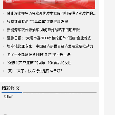
禁止浑水摸鱼 A股欢迎优质中概股回归获得了实质性的进展
只有共管共治 “共享单车”才能健康发展
新能源车取代燃油车 如何算好战略下的明细账
证券日报：“大发审委”IPO审核挖细节 “瑕疵”企业难逃法眼
埃塞俄比亚专家：中国经济是世界经济发展重要推动力
老字号不能躺在昔日的“春光”里不思上进
“强按贫苦户道歉”的现象 个案背后的反思
“双11”来了，快递行业是否准备好？
精彩图文