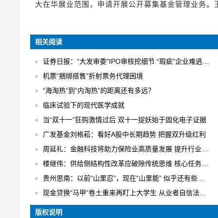
大在华展业范围，申请开展公开募集基金管理业务。
相关阅读
证券日报：“大发审委”IPO审核挖细节 “瑕疵”企业难逃法眼
机票“捆绑搭售”折射票务代理困境
“海淘热”到“内淘热”的距离还有多远？
临床试验下的现代医学成就
当“双十一”狂购激情过后 双十一捉妖始于固化电子证据
广发基金刘格菘：看好A股中长期趋势 把握双升级红利
周延礼：金融科技将助力保险业高质量发展 提升行业业务效率
楼继伟：供给侧结构性改革应破除传统思维 核心任务是“三去一降一补”
贵州思南：以前“山里忍”，现在“山里能” 似乎还有些不适应
现金贷换“马甲”卷土重来再盯上大学生 从业者自信法规完全管不着
版权说明