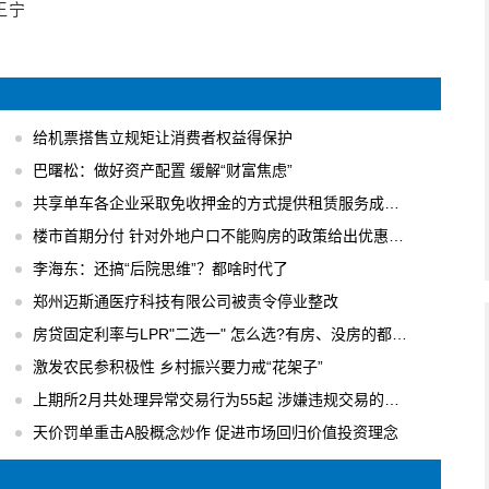
王宁
给机票搭售立规矩让消费者权益得保护
巴曙松：做好资产配置 缓解“财富焦虑”
共享单车各企业采取免收押金的方式提供租赁服务成主流
楼市首期分付 针对外地户口不能购房的政策给出优惠办法
李海东：还搞“后院思维”？都啥时代了
郑州迈斯通医疗科技有限公司被责令停业整改
房贷固定利率与LPR"二选一" 怎么选?有房、没房的都要会算
激发农民参积极性 乡村振兴要力戒“花架子”
上期所2月共处理异常交易行为55起 涉嫌违规交易的行为进行立案调查
天价罚单重击A股概念炒作 促进市场回归价值投资理念