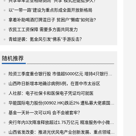
共享单车企业相继倒闭 “共享”模式还能挺多久？
以“一带一路”建设为重点形成全面开放新格局
拿着补助喝酒打牌混日子 贫困户"懒癌"如何治?
农民工工资保障 需要多方面共同发力
青蛙逆袭：氪金风引发“佛系”手游反击？
随机推荐
险资三季度重仓银行股 市值超5000亿元 增持4只银行股减持1只
山西昨日新增本地确诊病例5例，在晋中市太谷区
人社部：电子社保卡和医保电子凭证均可就医
华能国际电力股份(00902.HK)跌近2% 遭私募大佬裘国根减持1945万股
基金一天补一次可以吗 会不会被套牢？
央行年内3次降准释放超过1.75万亿元 精准服务中小微企业
山西省发改委：推进光伏风电产业创新发展、重点领域节能降碳改造升级和新型基础设施建设等重点工作