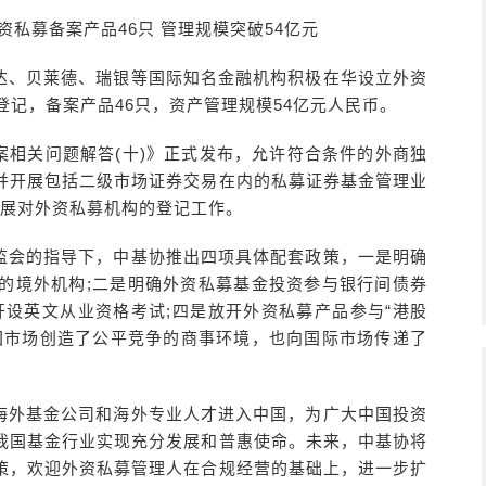
资私募备案产品46只 管理规模突破54亿元
达、贝莱德、瑞银等国际知名金融机构积极在华设立外资
登记，备案产品46只，资产管理规模54亿元人民币。
备案相关问题解答(十)》正式发布，允许符合条件的外商独
并开展包括二级市场证券交易在内的私募证券基金管理业
开展对外资私募机构的登记工作。
监会的指导下，中基协推出四项具体配套政策，一是明确
的境外机构;二是明确外资私募基金投资参与银行间债券
开设英文从业资格考试;四是放开外资私募产品参与“港股
国市场创造了公平竞争的商事环境，也向国际市场传递了
海外基金公司和海外专业人才进入中国，为广大中国投资
我国基金行业实现充分发展和普惠使命。未来，中基协将
策，欢迎外资私募管理人在合规经营的基础上，进一步扩