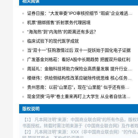
相关阅读
证券日报：“大发审委”IPO审核挖细节 “瑕疵”企业难逃法眼
机票“捆绑搭售”折射票务代理困境
“海淘热”到“内淘热”的距离还有多远？
临床试验下的现代医学成就
当“双十一”狂购激情过后 双十一捉妖始于固化电子证据
广发基金刘格菘：看好A股中长期趋势 把握双升级红利
周延礼：金融科技将助力保险业高质量发展 提升行业业务效率
楼继伟：供给侧结构性改革应破除传统思维 核心任务是“三去一降一补”
贵州思南：以前“山里忍”，现在“山里能” 似乎还有些不适应
现金贷换“马甲”卷土重来再盯上大学生 从业者自信法规完全管不着
版权说明
【1】 凡本网注明"来源：中国商业联合网"的所有作品，版
书面授权。转载时需注明来源于《中国商业联合网》及作者
【2】 凡本网注明"来源：XXX（非中国商业联合网）"的