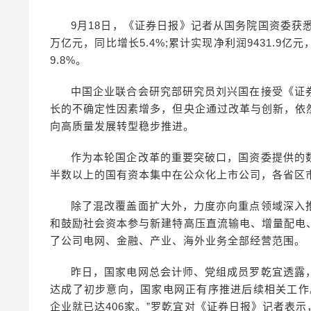
9月18日，《证券日报》记者从国务院国资委获悉
万亿元，同比增长5.4%;累计实现净利润9431.9亿
9.8%。
中国企业联合会研究部研究员刘兴国在接受《证
长的不确定性因素增多，但央企通过改革与创新，依
向高质量发展转型稳步推进。
作为本轮国企改革的重要突破口，国资委提供的
半数以上的国有资本集中在公众化上市公司，各省区市
除了混改覆盖面扩大外，力度亦向重点领域深入
和鼓励社会资本参与新建特高压直流输电、增量配电
了公司电网、金融、产业、海外业务全部经营范围。
昨日，国家电网总会计师、党组成员罗乾宜透露
达成了初步意向，国家电网正有序推进后续相关工作
企业就已达406家。”罗乾宜对《证券日报》记者表示