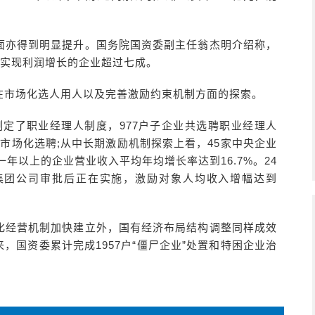
面亦得到明显提升。国务院国资委副主任翁杰明介绍称，
改后实现利润增长的企业超过七成。
在市场化选人用人以及完善激励约束机制方面的探索。
业制定了职业经理人制度，977户子企业共选聘职业经理人
人市场化选聘;从中长期激励机制探索上看，45家中央企业
年以上的企业营业收入平均年均增长率达到16.7%。24
经集团公司审批后正在实施，激励对象人均收入增幅达到
化经营机制加快建立外，国有经济布局结构调整同样成效
，国资委累计完成1957户“僵尸企业”处置和特困企业治