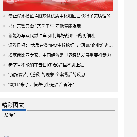
禁止浑水摸鱼 A股欢迎优质中概股回归获得了实质性的进展
只有共管共治 “共享单车”才能健康发展
新能源车取代燃油车 如何算好战略下的明细账
证券日报：“大发审委”IPO审核挖细节 “瑕疵”企业难逃法眼
埃塞俄比亚专家：中国经济是世界经济发展重要推动力
老字号不能躺在昔日的“春光”里不思上进
“强按贫苦户道歉”的现象 个案背后的反思
“双11”来了，快递行业是否准备好？
精彩图文