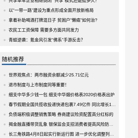
共享单车企业相继倒闭 “共享”模式还能挺多久？
以“一带一路”建设为重点形成全面开放新格局
拿着补助喝酒打牌混日子 贫困户"懒癌"如何治?
农民工工资保障 需要多方面共同发力
青蛙逆袭：氪金风引发“佛系”手游反击？
随机推荐
世界观焦点：两市融资余额减少25.71亿元
退市制度与上市制度同等重要！
细支中华多少钱一包 细支中华烟价格表2020价格表出炉
春节假期全国共揽收投递快递包裹7.49亿件 同比增长16%
负债端积极调整销售策略 券商建议险资配置高分红标的
揭金融直播带货乱象 银保监会支招消费者提高风险防范意识
长三角铁路4月8日起实行新运行图 进一步优化调整列车开行方案