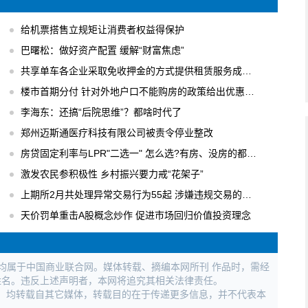
给机票搭售立规矩让消费者权益得保护
巴曙松：做好资产配置 缓解“财富焦虑”
共享单车各企业采取免收押金的方式提供租赁服务成主流
楼市首期分付 针对外地户口不能购房的政策给出优惠办法
李海东：还搞“后院思维”？都啥时代了
郑州迈斯通医疗科技有限公司被责令停业整改
房贷固定利率与LPR"二选一" 怎么选?有房、没房的都要会算
激发农民参积极性 乡村振兴要力戒“花架子”
上期所2月共处理异常交易行为55起 涉嫌违规交易的行为进行立案调查
天价罚单重击A股概念炒作 促进市场回归价值投资理念
权均属于中国商业联合网。媒体转载、摘编本网所刊 作品时，需经
姓名。违反上述声明者，本网将追究其相关法律责任。
作品，均转载自其它媒体，转载目的在于传递更多信息，并不代表本