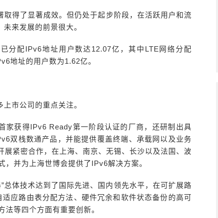
部署取得了显著成效。但仍处于起步阶段，在活跃用户和流
，未来发展的前景很大。
已分配IPv6地址用户数达12.07亿，其中LTE网络分配
Pv6地址的用户数为1.62亿。
众多上市公司的重点关注。
获得IPv6 Ready第一阶段认证的厂商，还研制出具
IPv6双栈数通产品，并能提供覆盖终端、承载网以及业务
商开展紧密合作，在上海、南京、无锡、长沙以及法国、波
模式，并为上海世博会提供了IPv6解决方案。
核心路由器”总体技术达到了国际先进、国内领先水平，在可扩展路
擎动态自适应路由表分配方法、硬件冗余和软件状态备份的高可
建立方法等四个方面有重要创新。