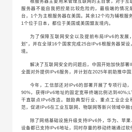
根服务器主要用来管理互联网的主目录，对于互
服务器不能自我把控是比较危险的，最极端的情况是
台，1个为主根服务器在美国。其余12个均为辅根服
1个位于日本，都位于美国或美国盟友境内。
为了保障互联网安全以及提前布局IPv6的发展
划”，并在全球16个国家完成25台IPv6根服务器
境。
解决了互联网安全的问题后，中国开始加快部署IP
全面对外提供IPv6服务，并计划在2025年前助推中国互联
今年，工信部还对IPv6的部署开展了专项行动，2
90%，获得IPv6地址的固定宽带终端比例达到40%;
干直联点IPv6改造。鼓励典型行业、重点工业企业
范，促进IPv6在工业互联网、物联网等新兴领域中融
除了网络基础设施升级支持IPv6外，华为、苹
设备都已支持IPv6地址，同时存量的移动终端通过软件