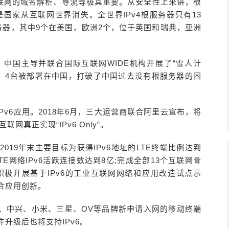
联网的域名解析、导流等极其重要。从安全性上来讲，根
国家从互联网世界消失。全世界IPv4根服务器只有13
务器，其中9个在美国，欧洲2个，位于英国和瑞典，亚洲
，中国主导并联合国际互联网WIDE机构开展了“雪人计
架设，4台被部署在中国，打破了中国过去没有根服务器的困
v6应用。2018年6月，三大运营商联合阿里云宣布，将
网真正实现“IPv6 Only”。
019年末主要目标为获得IPv6地址的LTE终端比例达到
LTE网络IPv6活跃连接数达到8亿;完成全部13个互联网骨
积极开展基于IPv6的工业互联网网络和应用改造试点示
合应用创新。
果、中兴、小米、三星、OV等品牌新申请入网的移动终端
升级后也将支持IPv6。