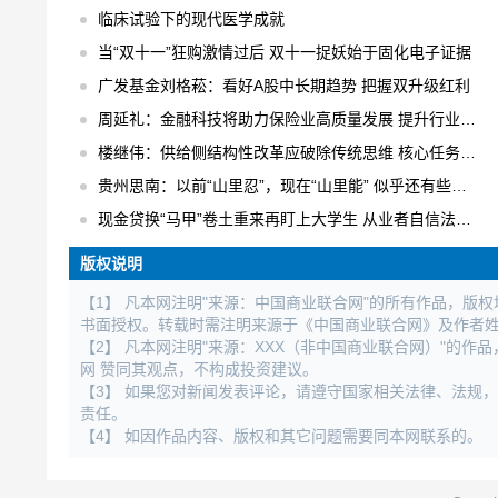
临床试验下的现代医学成就
当“双十一”狂购激情过后 双十一捉妖始于固化电子证据
广发基金刘格菘：看好A股中长期趋势 把握双升级红利
周延礼：金融科技将助力保险业高质量发展 提升行业业务效率
楼继伟：供给侧结构性改革应破除传统思维 核心任务是“三去一降一补”
贵州思南：以前“山里忍”，现在“山里能” 似乎还有些不适应
现金贷换“马甲”卷土重来再盯上大学生 从业者自信法规完全管不着
版权说明
【1】 凡本网注明"来源：中国商业联合网"的所有作品，版
书面授权。转载时需注明来源于《中国商业联合网》及作者
【2】 凡本网注明"来源：XXX（非中国商业联合网）"的
网 赞同其观点，不构成投资建议。
【3】 如果您对新闻发表评论，请遵守国家相关法律、法规
责任。
【4】 如因作品内容、版权和其它问题需要同本网联系的。