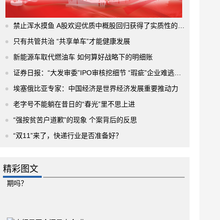
禁止浑水摸鱼 A股欢迎优质中概股回归获得了实质性的进展
只有共管共治 “共享单车”才能健康发展
新能源车取代燃油车 如何算好战略下的明细账
证券日报：“大发审委”IPO审核挖细节 “瑕疵”企业难逃法眼
埃塞俄比亚专家：中国经济是世界经济发展重要推动力
老字号不能躺在昔日的“春光”里不思上进
“强按贫苦户道歉”的现象 个案背后的反思
“双11”来了，快递行业是否准备好？
精彩图文