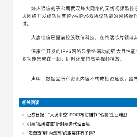
烽火通信的子公司武汉烽火网络的无线视频监控
火网络开发成功具有IPv4/IPv6双协议功能的网络
试。
大唐电信已提前控股联信科技，在终端芯片领域其
深康佳开发的IPv6网络显示终端功能强大且性能优
多功能集成在一起，同时还支持高清视频播放。
声明：数据宝所有资讯内容不构成投资建议，股
相关阅读
证券日报：“大发审委”IPO审核挖细节 “瑕疵”企业难逃法眼
机票“捆绑搭售”折射票务代理困境
“海淘热”到“内淘热”的距离还有多远？