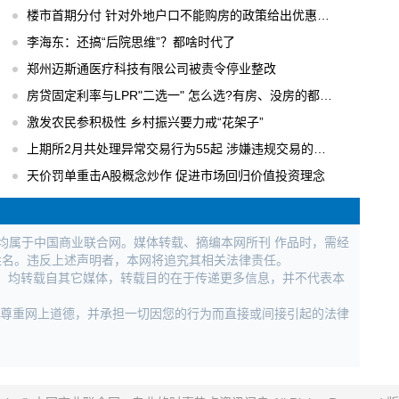
楼市首期分付 针对外地户口不能购房的政策给出优惠办法
李海东：还搞“后院思维”？都啥时代了
郑州迈斯通医疗科技有限公司被责令停业整改
房贷固定利率与LPR"二选一" 怎么选?有房、没房的都要会算
激发农民参积极性 乡村振兴要力戒“花架子”
上期所2月共处理异常交易行为55起 涉嫌违规交易的行为进行立案调查
天价罚单重击A股概念炒作 促进市场回归价值投资理念
权均属于中国商业联合网。媒体转载、摘编本网所刊 作品时，需经
姓名。违反上述声明者，本网将追究其相关法律责任。
作品，均转载自其它媒体，转载目的在于传递更多信息，并不代表本
，尊重网上道德，并承担一切因您的行为而直接或间接引起的法律