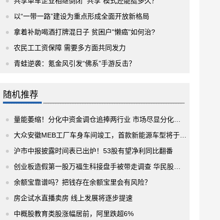
共享单车企业相继倒闭 “共享”模式还能挺多久？
以“一带一路”建设为重点形成全面开放新格局
拿着补助喝酒打牌混日子 贫困户"懒癌"如何治?
农民工工资保障 需要多方面共同发力
青蛙逆袭：氪金风引发“佛系”手游反击？
随机推荐
量能萎缩！分化中资金调仓追捧两行业 市场尽显分化格局
大众安徽MEB工厂车身车间竣工，首款新能源车型将于明年下半年量产投产
沪市中报披露时间表已出炉！53股有望净利同比翻番
创业板造假第一股万福生科接盘手被带走调查 华民股份前三季度净利同比减少78.85%
余额宝靠谱吗？把钱存在余额宝里会有风险？
房企试水直播卖房 线上发展将逐步提速
中概股教育类股涨幅居前，阿里跌超6%