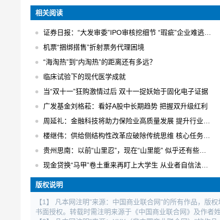
相关阅读
证券日报：“大发审委”IPO审核挖细节 “瑕疵”企业难逃法眼
机票“捆绑搭售”折射票务代理困境
“海淘热”到“内淘热”的距离还有多远？
临床试验下的现代医学成就
当“双十一”狂购激情过后 双十一捉妖始于固化电子证据
广发基金刘格菘：看好A股中长期趋势 把握双升级红利
周延礼：金融科技将助力保险业高质量发展 提升行业业务效率
楼继伟：供给侧结构性改革应破除传统思维 核心任务是“三去一降一补”
贵州思南：以前“山里忍”，现在“山里能” 似乎还有些不适应
现金贷换“马甲”卷土重来再盯上大学生 从业者自信法规完全管不着
版权说明
【1】 凡本网注明"来源：中国商业联合网"的所有作品，版
书面授权。转载时需注明来源于《中国商业联合网》及作者