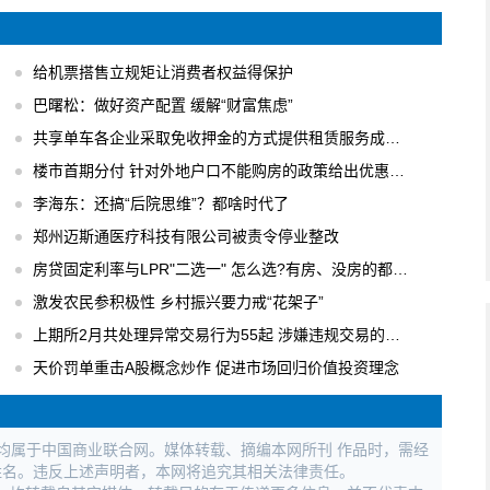
给机票搭售立规矩让消费者权益得保护
巴曙松：做好资产配置 缓解“财富焦虑”
共享单车各企业采取免收押金的方式提供租赁服务成主流
楼市首期分付 针对外地户口不能购房的政策给出优惠办法
李海东：还搞“后院思维”？都啥时代了
郑州迈斯通医疗科技有限公司被责令停业整改
房贷固定利率与LPR"二选一" 怎么选?有房、没房的都要会算
激发农民参积极性 乡村振兴要力戒“花架子”
上期所2月共处理异常交易行为55起 涉嫌违规交易的行为进行立案调查
天价罚单重击A股概念炒作 促进市场回归价值投资理念
权均属于中国商业联合网。媒体转载、摘编本网所刊 作品时，需经
姓名。违反上述声明者，本网将追究其相关法律责任。