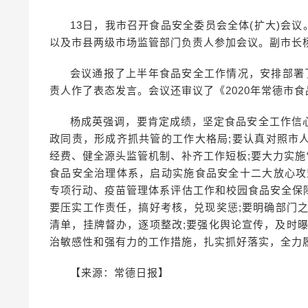
13日，我市召开食品安全委员会全体(扩大)会
以及市县两级市场监管部门负责人参加会议。副市长
会议通报了上半年食品安全工作情况，安排部署
责人作了表态发言。会议还审议了《2020年常德市
杨成英强调，要肯定成绩，坚定食品安全工作信
政同责，形成齐抓共管的工作大格局;要认真对照市
经费、健全源头监管机制、补齐工作短板;要大力实施“
食品安全治理体系，启动实施食品安全十二大放心攻
专项行动、疫苗管理体系评估工作和校园食品安全保
要压实工作责任，搞好考核，兑现奖惩;要明确部门
清单，挂牌督办，逐项整改;要强化舆论宣传，及时
治敏感性和强有力的工作措施，扎实抓好落实，全力
【来源：常德日报】