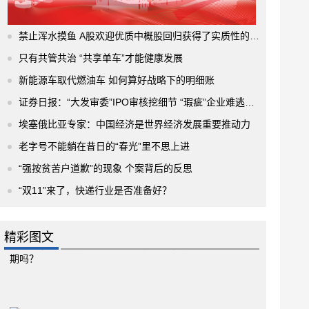
禁止浑水摸鱼 A股欢迎优质中概股回归获得了实质性的进展
只有共管共治 “共享单车”才能健康发展
新能源车取代燃油车 如何算好战略下的明细账
证券日报：“大发审委”IPO审核挖细节 “瑕疵”企业难逃法眼
埃塞俄比亚专家：中国经济是世界经济发展重要推动力
老字号不能躺在昔日的“春光”里不思上进
“强按贫苦户道歉”的现象 个案背后的反思
“双11”来了，快递行业是否准备好？
精彩图文