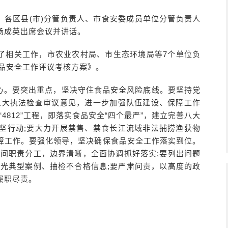
议。各区县(市)分管负责人、市食安委成员单位分管负责人
杨成英出席会议并讲话。
了相关工作，市农业农村局、市生态环境局等7个单位负
食品安全工作评议考核方案》。
心。要突出重点，坚决守住食品安全风险底线。要坚持党
人大执法检查审议意见，进一步加强队伍建设、保障工作
4812”工程，即落实食品安全“四个最严”，建立完善八大
坚行动;要大力开展禁售、禁食长江流域非法捕捞渔获物
障工作。要强化领导，坚决确保食品安全工作落实到位。
之间职责分工，边界清晰，全面协调抓好落实;要列出问题
曝光典型案例、抽检不合格信息;要严肃问责，以高度的政
履职尽责。