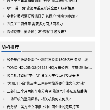
共享单车企业相继倒闭 “共享”模式还能挺多久？
以“一带一路”建设为重点形成全面开放新格局
拿着补助喝酒打牌混日子 贫困户"懒癌"如何治?
农民工工资保障 需要多方面共同发力
青蛙逆袭：氪金风引发“佛系”手游反击？
随机推荐
税务部门推动外资企业利润再投资1505亿元 专家：境外企业对华投资信心逐年增强
TOMO HOLDINGS(06928.HK)发布公告：年度纯利同比减少92.3%
险企扎堆调研“中小创” 资金大举布局科技龙头股
“大咖开小会”第三季:云南乡村旅游要守住文化之“魂”
三部门三个月两提车电分离 新能源汽车补贴退坡后换电模式大热
一场严峻的整肃风暴，相关机构何去何从?
商务部：美方应立即停止对中国企业的无理打压