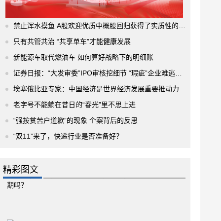
禁止浑水摸鱼 A股欢迎优质中概股回归获得了实质性的进展
只有共管共治 “共享单车”才能健康发展
新能源车取代燃油车 如何算好战略下的明细账
证券日报：“大发审委”IPO审核挖细节 “瑕疵”企业难逃法眼
埃塞俄比亚专家：中国经济是世界经济发展重要推动力
老字号不能躺在昔日的“春光”里不思上进
“强按贫苦户道歉”的现象 个案背后的反思
“双11”来了，快递行业是否准备好？
精彩图文