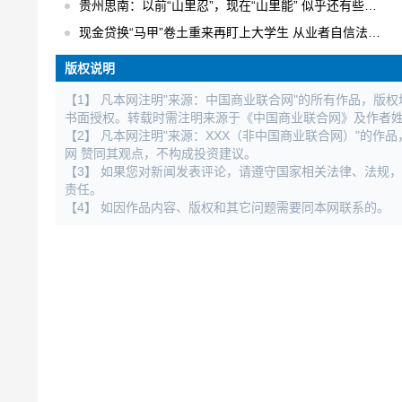
贵州思南：以前“山里忍”，现在“山里能” 似乎还有些不适应
现金贷换“马甲”卷土重来再盯上大学生 从业者自信法规完全管不着
版权说明
【1】 凡本网注明"来源：中国商业联合网"的所有作品，版
书面授权。转载时需注明来源于《中国商业联合网》及作者
【2】 凡本网注明"来源：XXX（非中国商业联合网）"的
网 赞同其观点，不构成投资建议。
【3】 如果您对新闻发表评论，请遵守国家相关法律、法规
责任。
【4】 如因作品内容、版权和其它问题需要同本网联系的。