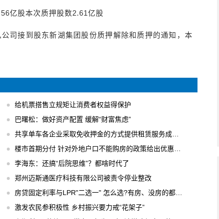
.56亿股本次质押股数2.61亿股
公布，近日,公司接到股东新湖集团股份质押解除和质押的通知，本
给机票搭售立规矩让消费者权益得保护
巴曙松：做好资产配置 缓解“财富焦虑”
共享单车各企业采取免收押金的方式提供租赁服务成主流
楼市首期分付 针对外地户口不能购房的政策给出优惠办法
李海东：还搞“后院思维”？都啥时代了
郑州迈斯通医疗科技有限公司被责令停业整改
房贷固定利率与LPR"二选一" 怎么选?有房、没房的都要会算
激发农民参积极性 乡村振兴要力戒“花架子”