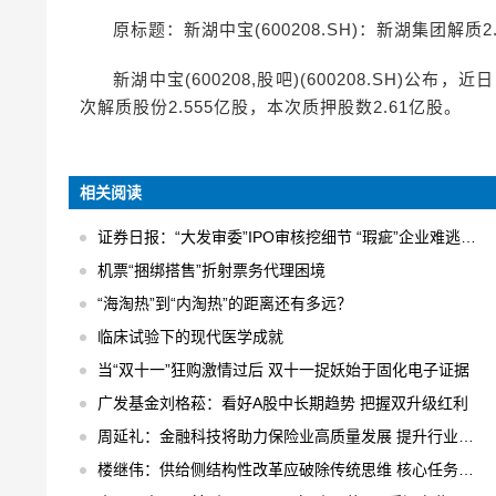
原标题：新湖中宝(600208.SH)：新湖集团解质2
新湖中宝(600208,股吧)(600208.SH)
次解质股份2.555亿股，本次质押股数2.61亿股。
相关阅读
证券日报：“大发审委”IPO审核挖细节 “瑕疵”企业难逃法眼
机票“捆绑搭售”折射票务代理困境
“海淘热”到“内淘热”的距离还有多远？
临床试验下的现代医学成就
当“双十一”狂购激情过后 双十一捉妖始于固化电子证据
广发基金刘格菘：看好A股中长期趋势 把握双升级红利
周延礼：金融科技将助力保险业高质量发展 提升行业业务效率
楼继伟：供给侧结构性改革应破除传统思维 核心任务是“三去一降一补”