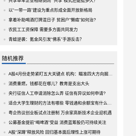
共享单车企业相继倒闭 “共享”模式还能挺多久？
以“一带一路”建设为重点形成全面开放新格局
拿着补助喝酒打牌混日子 贫困户"懒癌"如何治?
农民工工资保障 需要多方面共同发力
青蛙逆袭：氪金风引发“佛系”手游反击？
随机推荐
A股4月份走势紧盯五大关键点 机构：瞄准四大方向掘金投资机会
消费重燃，钱都花在哪儿？教育是支出大头
央行征信人工申请消除怎么弄 征信有异议如何申请?
适合大学生理财的方法有哪些 零钱通和余额宝有什么优点？
粤企热议创业板试点注册制 万余家高新技术企业迎机遇
公募基金提前“喝啤酒”受益 消费蓝筹股仍可持续关注
A股“深蹲”释放风险 回归基本面后理性上涨可期待