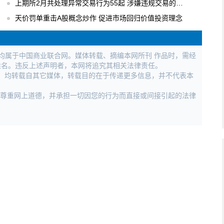
上期所2月共处理异常交易行为55起 涉嫌违规交易的行为进行立案调查
天价罚单重击A股概念炒作 促进市场回归价值投资理念
权均属于中国商业联合网。媒体转载、摘编本网所刊 作品时，需经
姓名。违反上述声明者，本网将追究其相关法律责任。
作品，均转载自其它媒体，转载目的在于传递更多信息，并不代表本
，尊重网上道德，并承担一切因您的行为而直接或间接引起的法律