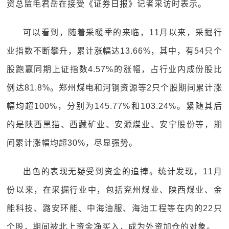
资总监毛君岳在接受《证券日报》记者采访时表示。
可以看到，随着采暖季的来临，11月以来，采掘行
业指数不断攀升，累计涨幅达13.66%，其中，有54只个
股跑赢同期上证指数4.57%的涨幅，占行业内成份股比
例达81.8%。郑州煤电和河钢资源等2只个股期间累计涨
幅均超100%，分别为145.77%和103.24%。紧随其后
的是陕西黑猫、西藏矿业、安源煤业、安宁股份等，期
间累计涨幅均超30%，尽显强势。
出色的表现无疑受到资金的追捧。统计发现，11月
份以来，在采掘行业中，包括兖州煤业、陕西煤业、金
能科技、潞安环能、中海油服、海油工程等在内的22只
个股，期间被北上资金净买入，成为外资加仓的对象。