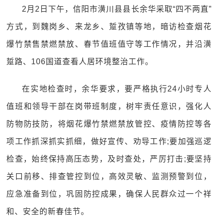
2月2日下午，信阳市潢川县县长余华采取“四不两直”
方式，到魏岗乡、来龙乡、踅孜镇等地，暗访检查烟花
爆竹禁售禁燃禁放、春节值班值守等工作情况，并沿潢
踅路、106国道查看人居环境整治工作。
在实地检查时，余华要求，要严格执行24小时专人
值班和领导干部在岗带班制度，树牢责任意识，强化人
防物防技防，将烟花爆竹禁燃禁放管控、疫情防控等各
项工作抓深抓实抓细，做好宣传、劝导工作;要加强巡逻
检查，始终保持高压态势，及时查处，严厉打击;要坚持
关口前移、排查管控到位，高效灵敏、监测预警到位，
应急准备到位，巩固防控成果，确保人民群众过一个祥
和、安全的新春佳节。