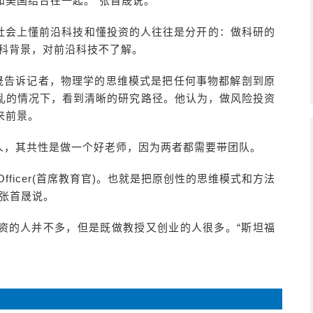
和美国结合在一起。”张首晟说。
社会上懂前沿科技和懂投资的人往往是分开的：做科研的
商科背景，对前沿科技不了解。
首晟告诉记者，物理学的思维模式是把任何事物都解剖到原
乱的情况下，看到清晰的研究路径。他认为，做风险投资
来前景。
人，其共性是做一个好老师，因为两者都需要带团队。
on Officer(首席教育官)。也就是把原创性的思维模式和方法
张首晟说。
资的人并不多，但是既做教授又创业的人很多。“斯坦福