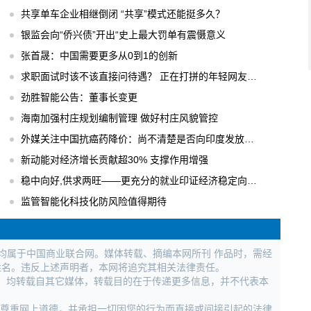
共享单车企业相继倒闭 “共享”模式还能挺多久？
银监会向“侨兴债”开出“史上最大罚单有震慑意义
张首晟：中国需要更多从0到1的创新
求职面试时该不该直接问待遇？ 正在打拼的年轻网友们怎么看?
劲胜智能公告：董事长变更
海南加强村庄规划编制管理 做好村庄风貌管控
外媒关注中国抗癌药降价：尚不清楚是否向印度发放销售抗癌药的许可
新动能对经济增长贡献超30% 支撑作用增强
稳中向好,供求两旺——更充分的就业印证经济稳定向好态势
监管智能化科技化防风险值得期待
权均属于中国商业联合网。媒体转载、摘编本网所刊 作品时，需经
姓名。违反上述声明者，本网将追究其相关法律责任。
作品，均转载自其它媒体，转载目的在于传递更多信息，并不代表本
，尊重网上道德，并承担一切因您的行为而直接或间接引起的法律