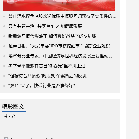
禁止浑水摸鱼 A股欢迎优质中概股回归获得了实质性的进展
只有共管共治 “共享单车”才能健康发展
新能源车取代燃油车 如何算好战略下的明细账
证券日报：“大发审委”IPO审核挖细节 “瑕疵”企业难逃法眼
埃塞俄比亚专家：中国经济是世界经济发展重要推动力
老字号不能躺在昔日的“春光”里不思上进
“强按贫苦户道歉”的现象 个案背后的反思
“双11”来了，快递行业是否准备好？
精彩图文