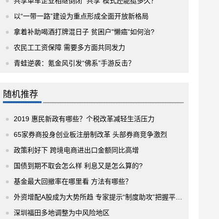
共享单车企业相继倒闭 “共享”模式还能挺多久？
以“一带一路”建设为重点形成全面开放新格局
拿着补助喝酒打牌混日子 贫困户"懒癌"如何治?
农民工工资保障 需要多方面共同发力
青蛙逆袭：氪金风引发“佛系”手游反击？
随机推荐
2019 惠民新政有哪些？个税改革减轻生活压力
65家券商投身创业板注册制改革 头部券商竞争激烈
政策利好下 跨境电商进出口金额同比高增
国债到期不取会怎么样 利息又是怎么算的?
基金最大回撤率在哪里看 方法有哪些？
外资增配A股成为大势所趋 专家提示“制度助攻”把握平衡点和时间窗
深圳福田多地调整为中风险地区