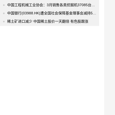
中国工程机械工业协会：3月销售各类挖掘机37085台，环比增长51%
中国银行(03988.HK)遭全国社会保障基金理事会减持5986.7万股 涉资约1.59亿港元
稀土矿进口减少 中国稀土股价一天翻倍 有色股跟涨