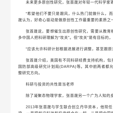
未来更多原创性研究，张首晟对年轻一代科学家
“希望他们不要只是跟风，什么热门就做什么，
晟认为，好奇心驱动是做原创性工作最重要的素质之
张首晟说，要想催生出原创性研究，需要从教育
多中国人把科研理解为“攻关”。但“攻关”是有目标
“应该允许科研计划根据进展进行调整，甚至跟原
张首晟介绍，美国有不同科研经费支持机构，包括美
国防部高级研究计划局(DARPA)等。其中前两者
整研究方向。
科研与投资的共性是当老师
除了凝聚态物理学家，张首晟另一个广为人知的
2013年张首晟与学生联合创立丹华资本，他现