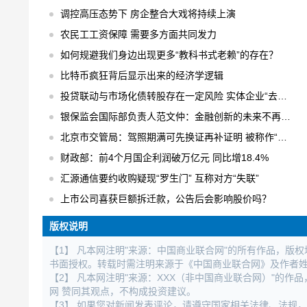
调控高压态势下 房企整合大戏将持续上演
农民工工资保障 需要多方面共同发力
如何规避我们身边出现更多“教科书式老赖”的存在？
比特币疯狂背后显示出来的经济学逻辑
投贷联动与市场化债转股存在一定风险 实体企业“去杠杆”的可选之策
银保监会国际部负责人范文仲：金融创新的未来不再是跑马圈地
北京市交管局：驾照期满可先换证再补证明 被称作“容缺”办理
财政部：前4个月国企利润破万亿元 同比增18.4%
汇源通信要约收购疑现“罗生门” 互称对方“失联”
上市公司喜获巨额拆迁款，公告后会影响股价吗？
版权说明
【1】 凡本网注明"来源：中国商业联合网"的所有作品，版
书面授权。转载时需注明来源于《中国商业联合网》及作者
【2】 凡本网注明"来源：XXX（非中国商业联合网）"的
网 赞同其观点，不构成投资建议。
【3】 如果您对新闻发表评论，请遵守国家相关法律、法规