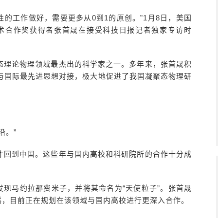
大性的工作做好，需要更多从0到1的原创。”1月8日，美国
技术合作奖获得者张首晟在接受科技日报记者独家专访时
态理论物理领域最杰出的科学家之一。多年来，张首晟积
与国际最先进思想对接，极大地促进了我国凝聚态物理研
沿。”
”人才回到中国。这些年与国内高校和科研院所的合作十分成
。
布发现马约拉那费米子，并将其命名为“天使粒子”。张首晟
露，目前正在规划在该领域与国内高校进行更深入合作。