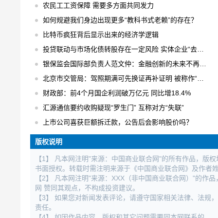
农民工工资保障 需要多方面共同发力
如何规避我们身边出现更多“教科书式老赖”的存在？
比特币疯狂背后显示出来的经济学逻辑
投贷联动与市场化债转股存在一定风险 实体企业“去杠杆”的可选之策
银保监会国际部负责人范文仲：金融创新的未来不再是跑马圈地
北京市交管局：驾照期满可先换证再补证明 被称作“容缺”办理
财政部：前4个月国企利润破万亿元 同比增18.4%
汇源通信要约收购疑现“罗生门” 互称对方“失联”
上市公司喜获巨额拆迁款，公告后会影响股价吗？
版权说明
【1】 凡本网注明"来源：中国商业联合网"的所有作品，版
书面授权。转载时需注明来源于《中国商业联合网》及作者
【2】 凡本网注明"来源：XXX（非中国商业联合网）"的
网 赞同其观点，不构成投资建议。
【3】 如果您对新闻发表评论，请遵守国家相关法律、法规
责任。
【4】 如因作品内容、版权和其它问题需要同本网联系的。