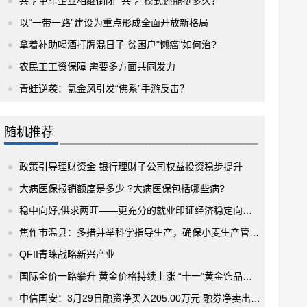
共享单车企业相继倒闭 “共享”模式还能挺多久？
以“一带一路”建设为重点形成全面开放新格局
拿着补助喝酒打牌混日子 贫困户"懒癌"如何治?
农民工工资保障 需要多方面共同发力
青蛙逆袭：氪金风引发“佛系”手游反击？
随机推荐
政策引导理财资金 银行理财子公司权益投资稳步提升
大病医保报销额度是多少 ?大病医保包括哪些病?
稳中向好,供求两旺——更充分的就业印证经济稳定向好态势
焦作市温县：多措并举科学指导生产，确保小麦生产管理有序进行
QFII青睐战略新兴产业
国际金价一路攀升 黄金价格持续上涨 “十一”黄金饰品销售火爆
中信国安：3月29日融资净买入205.00万元 融券净卖出6.38万股