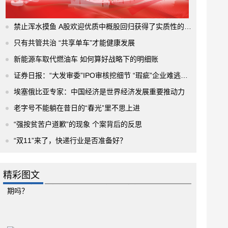
禁止浑水摸鱼 A股欢迎优质中概股回归获得了实质性的进展
只有共管共治 “共享单车”才能健康发展
新能源车取代燃油车 如何算好战略下的明细账
证券日报：“大发审委”IPO审核挖细节 “瑕疵”企业难逃法眼
埃塞俄比亚专家：中国经济是世界经济发展重要推动力
老字号不能躺在昔日的“春光”里不思上进
“强按贫苦户道歉”的现象 个案背后的反思
“双11”来了，快递行业是否准备好？
精彩图文