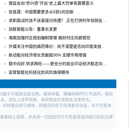
银监会向“侨兴债”开出“史上最大罚单有震慑意义
张首晟：中国需要更多从0到1的创新
求职面试时该不该直接问待遇？ 正在打拼的年轻网友们怎么看?
劲胜智能公告：董事长变更
海南加强村庄规划编制管理 做好村庄风貌管控
外媒关注中国抗癌药降价：尚不清楚是否向印度发放销售抗癌药的许可
新动能对经济增长贡献超30% 支撑作用增强
稳中向好,供求两旺——更充分的就业印证经济稳定向好态势
监管智能化科技化防风险值得期待
权均属于中国商业联合网。媒体转载、摘编本网所刊 作品时，需经
姓名。违反上述声明者，本网将追究其相关法律责任。
作品，均转载自其它媒体，转载目的在于传递更多信息，并不代表本
，尊重网上道德，并承担一切因您的行为而直接或间接引起的法律