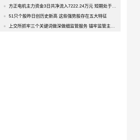
方正电机主力资金3日共净流入7222.24万元 短期处于流入趋势
51只个股昨日创历史新高 这些强势股存在五大特征
上交所抓牢三个关键词做深做细监管服务 锚牢监管主业“专注力”