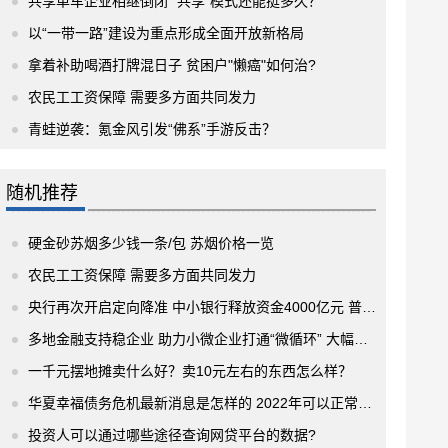
共享单车企业相继倒闭 “共享”模式还能挺多久？
以“一带一路”建设为重点形成全面开放新格局
拿着补助喝酒打牌混日子 贫困户"懒癌"如何治?
农民工工资保障 需要多方面共同发力
青蛙逆袭：氪金风引发“佛系”手游反击？
随机推荐
硬金砂苏烟多少钱一条/包 苏烟价格一览
农民工工资保障 需要多方面共同发力
央行再次开启定向降准 中小银行释放资金4000亿元 普惠金融获得加持
多地金融支持稳企业 助力小微企业打通“微循环” 大幅提高业务办理速度
一千元摆地摊卖什么好？卖10元左右的东西怎么样？
华夏幸福债务危机最新消息是怎样的 2022年可以正常吗？
投资人可以通过哪些途径查询网贷平台的数据?