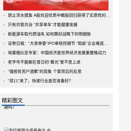
禁止浑水摸鱼 A股欢迎优质中概股回归获得了实质性的进展
只有共管共治 “共享单车”才能健康发展
新能源车取代燃油车 如何算好战略下的明细账
证券日报：“大发审委”IPO审核挖细节 “瑕疵”企业难逃法眼
埃塞俄比亚专家：中国经济是世界经济发展重要推动力
老字号不能躺在昔日的“春光”里不思上进
“强按贫苦户道歉”的现象 个案背后的反思
“双11”来了，快递行业是否准备好？
精彩图文