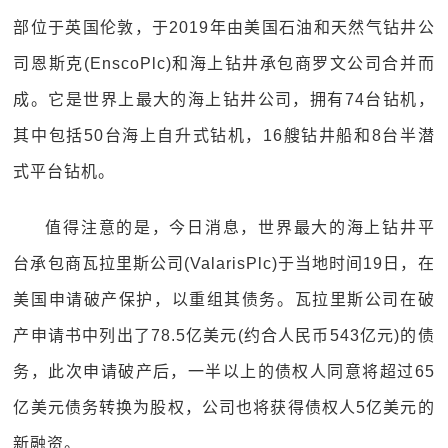
部位于英国伦敦，于2019年由美国石油和天然气钻井公
司恩斯克(EnscoPlc)和海上钻井承包商罗文公司合并而
成。它是世界上最大的海上钻井公司，拥有74台钻机，
其中包括50台海上自升式钻机，16艘钻井船和8台半潜
式平台钻机。
值得注意的是，今日消息，世界最大的海上钻井平
台承包商瓦拉里斯公司(ValarisPlc)于当地时间19日，在
美国申请破产保护，以重组其债务。瓦拉里斯公司在破
产申请书中列出了78.5亿美元(约合人民币543亿元)的债
务，此次申请破产后，一半以上的债权人同意将超过65
亿美元债务转换为股权，公司也将获得债权人5亿美元的
新融资。