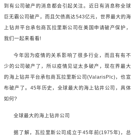
到有公司破产的消息都会引起关注。近日有消息称全球
巨无霸公司破产，而且欠债高达543亿元，世界最大的海
上钻井平台承包商瓦拉里斯公司在美国申请破产保护，
我们一起来看看!
今年因为疫情的关系影响了很多行业，而且有有不
少的公司破产了，所以疫情见证太多破产，现在界最大
的海上钻井平台承包商瓦拉里斯公司(ValarisPlc)，也宣
布破产了。45年历史，全球最大的海上钻井公司，具体
如何?
全球最大的海上钻井公司
据了解，瓦拉里斯公司成立于45年前(1975年)，总