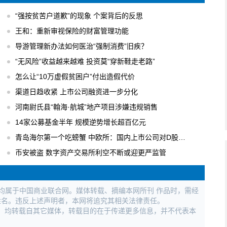
“强按贫苦户道歉”的现象 个案背后的反思
王和：重新审视保险的财富管理功能
导游管理新办法如何医治“强制消费”旧疾？
“无风险”收益越来越难 投资莫“穿新鞋走老路”
怎么让“10万虚假贫困户”付出造假代价
渠道日趋收紧 上市公司融资进一步分化
河南尉氏县“翰海·航城”地产项目涉嫌违规销售
14家公募基金半年 规模逆势增长超百亿元
青岛海尔第一个吃螃蟹 中欧所：国内上市公司对D股关注度逐步升温
币安被盗 数字资产交易所利空不断或迎更严监管
权均属于中国商业联合网。媒体转载、摘编本网所刊 作品时，需经
姓名。违反上述声明者，本网将追究其相关法律责任。
作品，均转载自其它媒体，转载目的在于传递更多信息，并不代表本