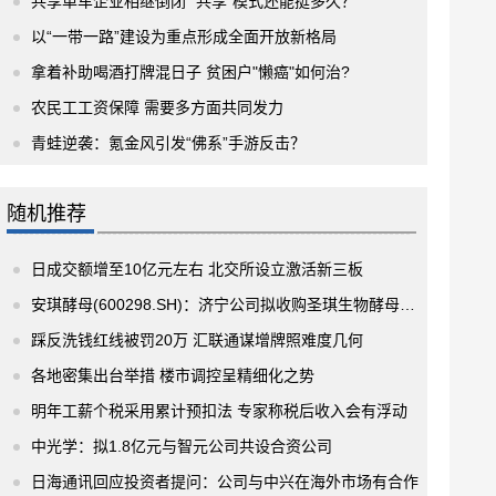
共享单车企业相继倒闭 “共享”模式还能挺多久？
以“一带一路”建设为重点形成全面开放新格局
拿着补助喝酒打牌混日子 贫困户"懒癌"如何治?
农民工工资保障 需要多方面共同发力
青蛙逆袭：氪金风引发“佛系”手游反击？
随机推荐
日成交额增至10亿元左右 北交所设立激活新三板
安琪酵母(600298.SH)：济宁公司拟收购圣琪生物酵母制品生产相关资产 实施技改升级
踩反洗钱红线被罚20万 汇联通谋增牌照难度几何
各地密集出台举措 楼市调控呈精细化之势
明年工薪个税采用累计预扣法 专家称税后收入会有浮动
中光学：拟1.8亿元与智元公司共设合资公司
日海通讯回应投资者提问：公司与中兴在海外市场有合作