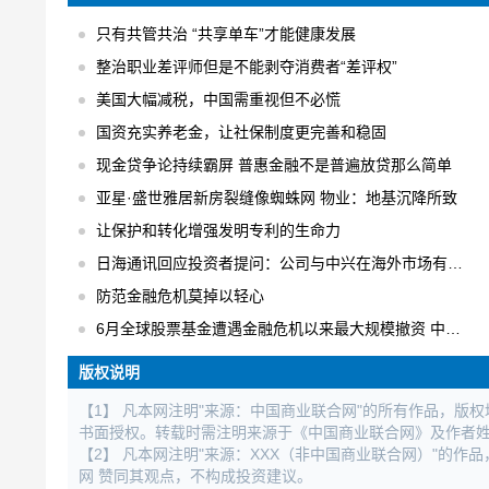
只有共管共治 “共享单车”才能健康发展
整治职业差评师但是不能剥夺消费者“差评权”
美国大幅减税，中国需重视但不必慌
国资充实养老金，让社保制度更完善和稳固
现金贷争论持续霸屏 普惠金融不是普遍放贷那么简单
亚星·盛世雅居新房裂缝像蜘蛛网 物业：地基沉降所致
让保护和转化增强发明专利的生命力
日海通讯回应投资者提问：公司与中兴在海外市场有合作
防范金融危机莫掉以轻心
6月全球股票基金遭遇金融危机以来最大规模撤资 中国不减反增
版权说明
【1】 凡本网注明"来源：中国商业联合网"的所有作品，版
书面授权。转载时需注明来源于《中国商业联合网》及作者
【2】 凡本网注明"来源：XXX（非中国商业联合网）"的
网 赞同其观点，不构成投资建议。