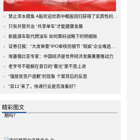
禁止浑水摸鱼 A股欢迎优质中概股回归获得了实质性的进展
只有共管共治 “共享单车”才能健康发展
新能源车取代燃油车 如何算好战略下的明细账
证券日报：“大发审委”IPO审核挖细节 “瑕疵”企业难逃法眼
埃塞俄比亚专家：中国经济是世界经济发展重要推动力
老字号不能躺在昔日的“春光”里不思上进
“强按贫苦户道歉”的现象 个案背后的反思
“双11”来了，快递行业是否准备好？
精彩图文