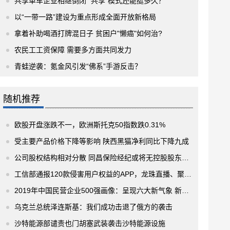
共享单车企业相继倒闭 “共享”模式还能挺多久？
以“一带一路”建设为重点形成全面开放新格局
拿着补助喝酒打牌混日子 贫困户"懒癌"如何治?
农民工工资保障 需要多方面共同发力
青蛙逆袭：氪金风引发“佛系”手游反击？
随机推荐
欧股开盘涨跌不一，欧洲斯托克50指数跌0.31%
受主要产品价格下降等影响 陕西黑猫净利同比下降九成
公司股权结构相对分散 同昌保险经纪或将无控股股东、实际控制人
工信部通报120款侵害用户权益的APP，龙珠直播、聚美、中公教育上榜
2019年中国民营企业500强画像：呈现六大新气象 新经济企业有待进一步发展壮大
乌克兰总统泽连斯基：我们成功击退了俄方的袭击
沙特能源部谴责也门胡塞武装袭击沙特能源设施