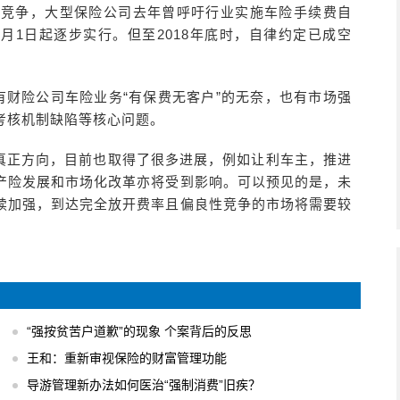
性竞争，大型保险公司去年曾呼吁行业实施车险手续费自
8月1日起逐步实行。但至2018年底时，自律约定已成空
有财险公司车险业务“有保费无客户”的无奈，也有市场强
考核机制缺陷等核心问题。
真正方向，目前也取得了很多进展，例如让利车主，推进
产险发展和市场化改革亦将受到影响。可以预见的是，未
续加强，到达完全放开费率且偏良性竞争的市场将需要较
“强按贫苦户道歉”的现象 个案背后的反思
王和：重新审视保险的财富管理功能
导游管理新办法如何医治“强制消费”旧疾？