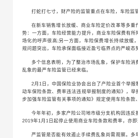
打蛇打七寸，财产险的监管重点在车险，车险监
在新车销售增长放缓、商业车险定价改革等多重
势：一方面，车险经营能力提升，商业车险保费有所
场化的呼声很高;另一方面，车险保费增长持续放缓
规问题突出，车险承保面临接近盈亏临界点的严峻态
多个信息表明，为了整治市场乱象，保护车险消
乱象的最严车险监管已经来临。
2月1日，中国保险业协会出台了产险业首个举
动车保险条款、费率违法违规举报制度的通知》，举
步加强车险监管有关事项的通知》规定使用车险条款
今年年初，多家产险公司地市级分支机构因违反
2019年1月1日起停止使用商业车险条款和费率，
严监管是否能有效遏止手续费乱象尚需观察。多