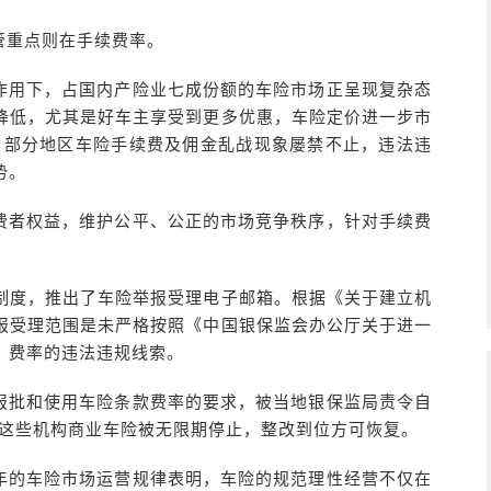
管重点则在手续费率。
作用下，占国内产险业七成份额的车险市场正呈现复杂态
降低，尤其是好车主享受到更多优惠，车险定价进一步市
，部分地区车险手续费及佣金乱战现象屡禁不止，违法违
势。
费者权益，维护公平、公正的市场竞争秩序，针对手续费
报制度，推出了车险举报受理电子邮箱。根据《关于建立机
报受理范围是未严格按照《中国银保监会办公厅关于进一
、费率的违法违规线索。
报批和使用车险条款费率的要求，被当地银保监局责令自
亦即这些机构商业车险被无限期停止，整改到位方可恢复。
年的车险市场运营规律表明，车险的规范理性经营不仅在