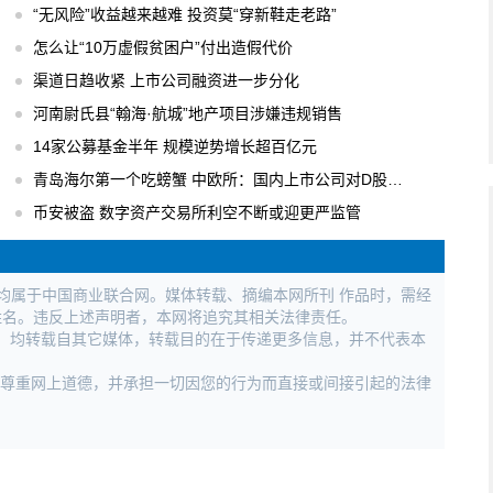
“无风险”收益越来越难 投资莫“穿新鞋走老路”
怎么让“10万虚假贫困户”付出造假代价
渠道日趋收紧 上市公司融资进一步分化
河南尉氏县“翰海·航城”地产项目涉嫌违规销售
14家公募基金半年 规模逆势增长超百亿元
青岛海尔第一个吃螃蟹 中欧所：国内上市公司对D股关注度逐步升温
币安被盗 数字资产交易所利空不断或迎更严监管
权均属于中国商业联合网。媒体转载、摘编本网所刊 作品时，需经
姓名。违反上述声明者，本网将追究其相关法律责任。
作品，均转载自其它媒体，转载目的在于传递更多信息，并不代表本
，尊重网上道德，并承担一切因您的行为而直接或间接引起的法律