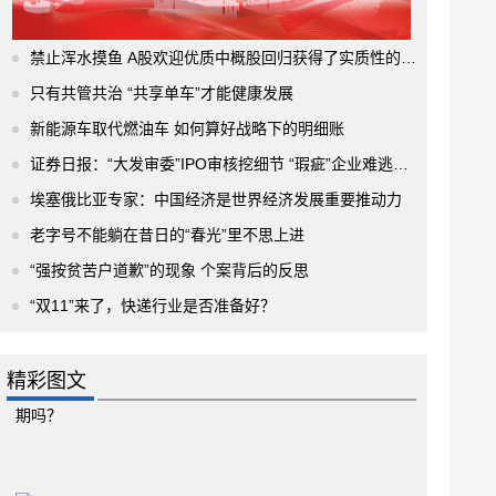
禁止浑水摸鱼 A股欢迎优质中概股回归获得了实质性的进展
只有共管共治 “共享单车”才能健康发展
新能源车取代燃油车 如何算好战略下的明细账
证券日报：“大发审委”IPO审核挖细节 “瑕疵”企业难逃法眼
埃塞俄比亚专家：中国经济是世界经济发展重要推动力
老字号不能躺在昔日的“春光”里不思上进
“强按贫苦户道歉”的现象 个案背后的反思
“双11”来了，快递行业是否准备好？
精彩图文