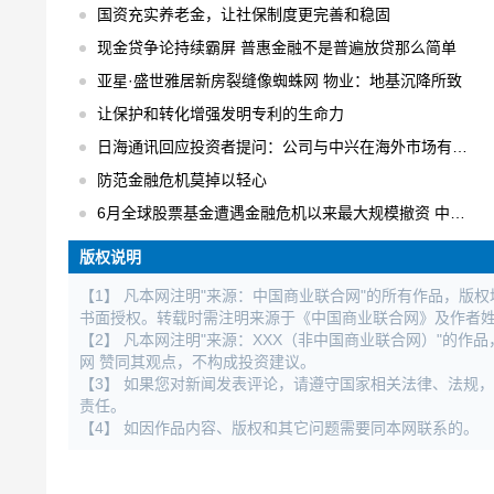
国资充实养老金，让社保制度更完善和稳固
现金贷争论持续霸屏 普惠金融不是普遍放贷那么简单
亚星·盛世雅居新房裂缝像蜘蛛网 物业：地基沉降所致
让保护和转化增强发明专利的生命力
日海通讯回应投资者提问：公司与中兴在海外市场有合作
防范金融危机莫掉以轻心
6月全球股票基金遭遇金融危机以来最大规模撤资 中国不减反增
版权说明
【1】 凡本网注明"来源：中国商业联合网"的所有作品，版
书面授权。转载时需注明来源于《中国商业联合网》及作者
【2】 凡本网注明"来源：XXX（非中国商业联合网）"的
网 赞同其观点，不构成投资建议。
【3】 如果您对新闻发表评论，请遵守国家相关法律、法规
责任。
【4】 如因作品内容、版权和其它问题需要同本网联系的。